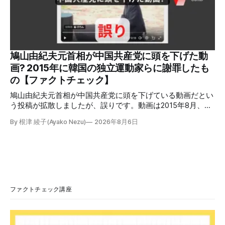
熱を冷暖房などに利用する「ガスコージェネレーション」が
原因だとする投稿が拡散した（例1、例2）。 検証する理由
ソーシャルリスニングツールMeltwaterで調べると、これら
の投稿の表示回数は少なくとも合計194万回を超えている。
爆発の原因をめぐって、さまざまな根拠不明の情報が飛び交
っているため検証する。 検証過程 イオンモール熊本の爆発
鳩山由紀夫元首相が中国共産党に頭を下げた動
2026年7月28日午後16時27分ごろ、熊本県で震度7の地震が
画? 2015年に韓国の独立運動家らに謝罪したも
発生した。午後6時ごろ、嘉島町のショッピングセンター
の【ファクトチェック】
「イ
鳩山由紀夫元首相が中国共産党に頭を下げている動画だとい
う投稿が拡散しましたが、誤りです。動画は2015年8月、鳩
山氏が韓国・ソウル市の西大門刑務所跡を訪問し、韓国の独
By 根津 綾子(Ayako Nezu)
2026年8月6日
立運動家らに謝罪した映像です。中国共産党に対して頭を下
げている動画ではありません。 検証対象 拡散した言説 2026
年7月30日、「日本人がなぜ左翼を嫌うのか、考えたことは
ありますか？/ここに日本の左寄り首相だった鳩山由紀夫が
います。彼は2009年から2010年まで1年間務めました。/こ
のビデオでは、彼が中国を訪問中に中国共産党に対して恥じ
らいながら頭を下げています」という英文付きの動画がXで
ファクトチェック講座
拡散した。 検証する理由 8月6日現在、投稿は200回以上リ
ポストされ、表示は20万件を超える。 投稿には「私の日本
語力が衰えていたら申し訳ないですが、動画に『韓国』と書