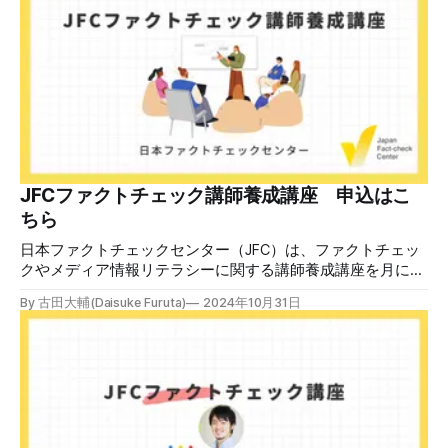
いてあるように見えます」などの英語の指摘もあるが、「日
本が犯した残虐行為を謝罪するのは悪いことだと思わない」
「共産主義者に恥じて頭を下げるべき人はいない」など、拡
散した投稿を真に受けた反応も多いため検証する。 検証過
程 動
JFCファクトチェック講師養成講座 申込はこ
ちら
日本ファクトチェックセンター（JFC）は、ファクトチェッ
クやメディア情報リテラシーに関する講師養成講座を月に1
度開催しています。講座はオンラインで90分間。修了者には
By 古田大輔(Daisuke Furuta)
2024年10月31日
認定バッジと教室や職場などで利用可能な教材を提供しま
す。 次回の開講は8月23日（日）午後4時~5時30分で、お申
し込みはこちら。 日本ファクトチェックセンター（JFC）
ファクトチェック講師養成講座 8月23日（日）開催分日本
ファクトチェックセンター（JFC）による講師養成講座で
す。 講師養成講座（オンラインで90分）を受講いただいた
後、修了課題を提出された方には、教室や職場などで利用可