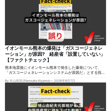
会を設置すると発表しました。 検証対象 拡散した言説 2026
年8月2日、イオンモール熊本の爆発がテロによるものだと主
張する投稿がＸで拡散した。 検証する理由 8月5日現在、投
稿は600回以上リポストされ、表示は19万件を超える。 同様
の情報の拡散量を調べるため、「熊本」「イオンモール」
「爆発」「テロ」など複数のキーワードを組み合わせてソー
シャル分析ツールMeltwaterで調べると、総投稿数は8月5日
までに約9900件あった(例1,2,3)。拡散のほとんどはXだ。 こ
れらの投稿は根拠を示していないが、「ガス爆発には見えな
いね」「これは 熊本を略奪する為のテロですよ」など、投
イオンモール熊本の爆発は「ガスコージェネレ
稿を真に受けたり、同調する反応が多い。「デマまたは不確
ーション」が原因? 経産省「設置していない」
定な情報を流すな」や「陰謀論だよ」などの指摘
【ファクトチェック】
熊本地震後にイオンモール熊本で発生した爆発について、
「ガスコージェネレーションシステムが原因だ」とする投稿
がXで拡散しましたが、誤りです。経済産業省は「ガスコー
By 木山竣策(Shunsaku Kiyama)
2026年8月7日
ジェネレーションやガス発電機は設置していないことを確認
している」と発表し、LPガスが原因だった可能性が高いと説
明しています。またイオンは5日、事故原因を調べる事故調
査委員会を設置すると発表しました。 検証対象 拡散した投
稿 イオンモール熊本で発生した爆発を受けて、Xでは、都市
ガスを燃料としてガスエンジンやガスタービンで発電し、排