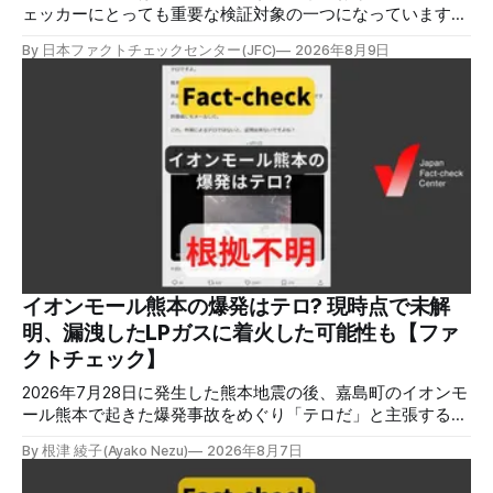
ェッカーにとっても重要な検証対象の一つになっています。
熊本地震をめぐっても、寄付金詐欺や目立つ投稿に詐欺サイ
By 日本ファクトチェックセンター(JFC)
2026年8月9日
トへのリンクを貼るなどの手口が複数確認されています。
✉️日本ファクトチェックセンター（JFC）がこの1週間に出
した記事を中心に、その他のメディアも含めて、ファクトチ
ェックや偽情報関連の情報をまとめました。同じ内容をニュ
ースレターでも配信しています。登録はこちら。 今週のお
知らせ JFCファクトチェック講師養成講座 申込はこちら 日
本ファクトチェックセンター（JFC）は、ファクトチェック
やメディア情報リテラシーに関する講師養成講座を月に1度
開催しています。講座はオンラインで90分間。修了者には認
定バッジと教室や職場などで利用可能な教材を提供します。
次回の開講は8月23日（日）午後4時~5時30分で、お申し込
みはこちら。 日本ファクトチェックセンター（JFC） ファ
イオンモール熊本の爆発はテロ? 現時点で未解
クトチェック講師養成講座 8月23日（日）開催分日本ファ
明、漏洩したLPガスに着火した可能性も【ファ
クトチェックセンター（JFC）による講師養成講座です。 講
クトチェック】
師養成講座（オ
2026年7月28日に発生した熊本地震の後、嘉島町のイオンモ
ール熊本で起きた爆発事故をめぐり「テロだ」と主張する投
稿が拡散しましたが、根拠不明です。経済産業省は漏洩した
By 根津 綾子(Ayako Nezu)
2026年8月7日
LPガスに着火した可能性に言及していますが、現時点で未解
明です。イオンは8月5日、外部専門家らによる事故調査委員