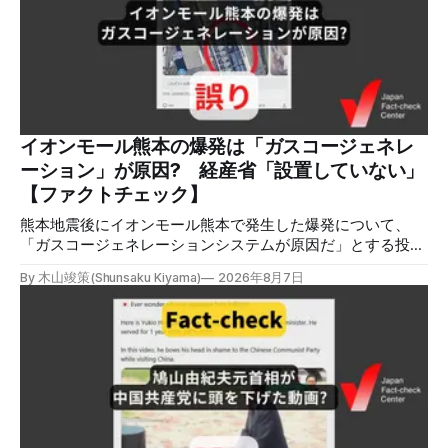
張する投稿がＸで拡散した。 検証する理由 8月5日現在、投
稿は600回以上リポストされ、表示は19万件を超える。 同様
の情報の拡散量を調べるため、「熊本」「イオンモール」
「爆発」「テロ」など複数のキーワードを組み合わせてソー
シャル分析ツールMeltwaterで調べると、総投稿数は8月5日
までに約9900件あった(例1,2,3)。拡散のほとんどはXだ。 こ
れらの投稿は根拠を示していないが、「ガス爆発には見えな
いね」「これは 熊本を略奪する為のテロですよ」など、投
イオンモール熊本の爆発は「ガスコージェネレ
稿を真に受けたり、同調する反応が多い。「デマまたは不確
ーション」が原因? 経産省「設置していない」
定な情報を流すな」や「陰謀論だよ」などの指摘
【ファクトチェック】
熊本地震後にイオンモール熊本で発生した爆発について、
「ガスコージェネレーションシステムが原因だ」とする投稿
がXで拡散しましたが、誤りです。経済産業省は「ガスコー
By 木山竣策(Shunsaku Kiyama)
2026年8月7日
ジェネレーションやガス発電機は設置していないことを確認
している」と発表し、LPガスが原因だった可能性が高いと説
明しています。またイオンは5日、事故原因を調べる事故調
査委員会を設置すると発表しました。 検証対象 拡散した投
稿 イオンモール熊本で発生した爆発を受けて、Xでは、都市
ガスを燃料としてガスエンジンやガスタービンで発電し、排
熱を冷暖房などに利用する「ガスコージェネレーション」が
原因だとする投稿が拡散した（例1、例2）。 検証する理由
ソーシャルリスニングツールMeltwaterで調べると、これら