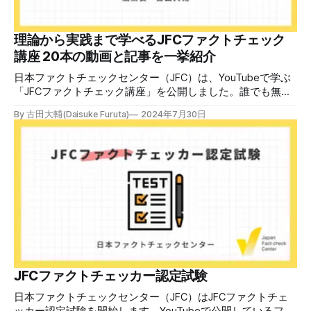
していること。講師養成講座は1回の受講で修了となりま
す。 受講生には教材を提供 デマや不確かな情報が蔓延する
中で、自衛策が求められています。「気をつけて」というだ
理論から実践まで学べるJFCファクトチェック
けでは、対策になりません。最初から騙されたい人はいませ
講座 20本の動画と記事を一挙紹介
ん。誰だって気をつけているのに、誤った情
日本ファクトチェックセンター（JFC）は、YouTubeで学ぶ
「JFCファクトチェック講座」を公開しました。誰でも無料
で視聴可能で、広がる偽・誤情報に対して自分で実践できる
By 古田大輔(Daisuke Furuta)
2024年7月30日
ファクトチェックやメディアリテラシーの知識を学ぶことが
できます。 理論編と実践編の中身 理論編では、偽・誤情報
の日本での影響を調べた2万人調査の紹介や、間違った情報
を信じてしまう背景にある人間のバイアス、大規模に拡散す
るSNSアルゴリズムなどを解説しています。 実践編では、画
像や動画や生成AIなど、偽・誤情報をどのように検証したら
良いかをJFCが検証してきた事例から具体的に学びます。
JFCファクトチェッカー認定試験を開始 2024年7月29日か
ら、これらの内容について習熟度を確認するJFCファクトチ
ェッカー認定試験を開始します。誰でもいつでも受験可能で
す（2024年度中は受験料1000円、2025年度から2000円）。
合格者には様々な技能をデジタル証明するオープンバッジ・
JFCファクトチェッカー認定試験
ネットワークを活用して、JFCファクトチェッカーの認定証
日本ファクトチェックセンター（JFC）はJFCファクトチェ
を発行します。 JFCファクトチェッカー認定試験
ッカー認定試験を開始します。YouTubeで公開しているファ