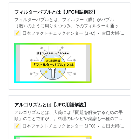
フィルターバブルとは【JFC用語解説】
フィルターバブルとは、フィルター（膜）がバブル
（泡）のように周りをつつみ、そのフィルターを通って
きたコンテンツ（記事や動画など）ばかりを目にする状
日本ファクトチェックセンター (JFC)
古田大輔(Daisuke Furuta)
態を意味します。 例えば、あなたが料理動画、それも日
本の食べ歩きが好きで、YouTubeでそういった動画をよ
く見ているとします。 そうすると、YouTubeは、あなた
がそういった動画チャンネルを登録し、何度も長い時間
見ているデータを分析し、同じような食べ歩き動画をど
んどん届けるようになります。結果、あなたはそれ以外
の動画を見る時間が減る。これがフィルターバブルで
す。 ここでフィルターとなっているのが、YouTubeやX
などインターネットの情報プラットフォームのアルゴリ
ズムです。アルゴリズムとはコンピューターが効率よく
仕事を処理するための手順書のようなもので、別途、
アルゴリズムとは【JFC用語解説】
「アルゴリズム」の用語解説を御覧ください。 アルゴリ
アルゴリズムとは、広義には「問題を解決するための手
ズムとは【JFC用語解説】アルゴリズムとは、広義には
順」のことですが、。料理のレシピや楽譜も一種のアル
「問題を解決するための手順」のことですが、。料理の
ゴリズムと言えますが、デジタル社会では主に「コンピ
レシピや楽譜も一種のアルゴリズムと言えますが、デジ
日本ファクトチェックセンター (JFC)
古田大輔(Daisuke Furuta)
ューターが特定の目的を達成するための処理のルール」
タル社会では主に「コンピューターが特定の目的を達成
を意味します。 例えば、YouTubeやXなどの情報プラッ
するための処理のルール