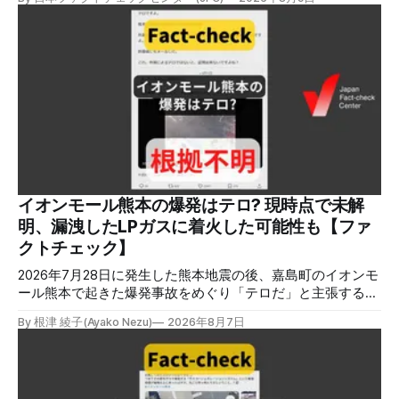
トへのリンクを貼るなどの手口が複数確認されています。
✉️日本ファクトチェックセンター（JFC）がこの1週間に出
した記事を中心に、その他のメディアも含めて、ファクトチ
ェックや偽情報関連の情報をまとめました。同じ内容をニュ
ースレターでも配信しています。登録はこちら。 今週のお
知らせ JFCファクトチェック講師養成講座 申込はこちら 日
本ファクトチェックセンター（JFC）は、ファクトチェック
やメディア情報リテラシーに関する講師養成講座を月に1度
開催しています。講座はオンラインで90分間。修了者には認
定バッジと教室や職場などで利用可能な教材を提供します。
次回の開講は8月23日（日）午後4時~5時30分で、お申し込
みはこちら。 日本ファクトチェックセンター（JFC） ファ
イオンモール熊本の爆発はテロ? 現時点で未解
クトチェック講師養成講座 8月23日（日）開催分日本ファ
明、漏洩したLPガスに着火した可能性も【ファ
クトチェックセンター（JFC）による講師養成講座です。 講
クトチェック】
師養成講座（オ
2026年7月28日に発生した熊本地震の後、嘉島町のイオンモ
ール熊本で起きた爆発事故をめぐり「テロだ」と主張する投
稿が拡散しましたが、根拠不明です。経済産業省は漏洩した
By 根津 綾子(Ayako Nezu)
2026年8月7日
LPガスに着火した可能性に言及していますが、現時点で未解
明です。イオンは8月5日、外部専門家らによる事故調査委員
会を設置すると発表しました。 検証対象 拡散した言説 2026
年8月2日、イオンモール熊本の爆発がテロによるものだと主