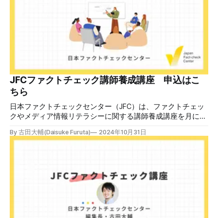
散した投稿を真に受けた反応も多いため検証する。 検証過
程 動
JFCファクトチェック講師養成講座 申込はこ
ちら
日本ファクトチェックセンター（JFC）は、ファクトチェッ
クやメディア情報リテラシーに関する講師養成講座を月に1
度開催しています。講座はオンラインで90分間。修了者には
By 古田大輔(Daisuke Furuta)
2024年10月31日
認定バッジと教室や職場などで利用可能な教材を提供しま
す。 次回の開講は8月23日（日）午後4時~5時30分で、お申
し込みはこちら。 日本ファクトチェックセンター（JFC）
ファクトチェック講師養成講座 8月23日（日）開催分日本
ファクトチェックセンター（JFC）による講師養成講座で
す。 講師養成講座（オンラインで90分）を受講いただいた
後、修了課題を提出された方には、教室や職場などで利用可
能な教材の提... powered by Peatix : More than a
ticket.Peatix 受講条件はファクトチェッカー認定試験に合格