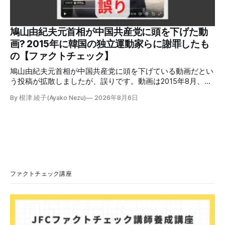
の投稿の表示回数は少なくとも合計194万回を超えている。
爆発の原因をめぐって、さまざまな根拠不明の情報が飛び交
っているため検証する。 検証過程 イオンモール熊本の爆発
鳩山由紀夫元首相が中国共産党に頭を下げた動
2026年7月28日午後16時27分ごろ、熊本県で震度7の地震が
画? 2015年に韓国の独立運動家らに謝罪したも
発生した。午後6時ごろ、嘉島町のショッピングセンター
の【ファクトチェック】
「イ
鳩山由紀夫元首相が中国共産党に頭を下げている動画だとい
う投稿が拡散しましたが、誤りです。動画は2015年8月、鳩
山氏が韓国・ソウル市の西大門刑務所跡を訪問し、韓国の独
By 根津 綾子(Ayako Nezu)
2026年8月6日
立運動家らに謝罪した映像です。中国共産党に対して頭を下
げている動画ではありません。 検証対象 拡散した言説 2026
年7月30日、「日本人がなぜ左翼を嫌うのか、考えたことは
ありますか？/ここに日本の左寄り首相だった鳩山由紀夫が
います。彼は2009年から2010年まで1年間務めました。/こ
のビデオでは、彼が中国を訪問中に中国共産党に対して恥じ
らいながら頭を下げています」という英文付きの動画がXで
拡散した。 検証する理由 8月6日現在、投稿は200回以上リ
ファクトチェック講座
ポストされ、表示は20万件を超える。 投稿には「私の日本
語力が衰えていたら申し訳ないですが、動画に『韓国』と書
いてあるように見えます」などの英語の指摘もあるが、「日
本が犯した残虐行為を謝罪するのは悪いことだと思わない」
「共産主義者に恥じて頭を下げるべき人はいない」など、拡