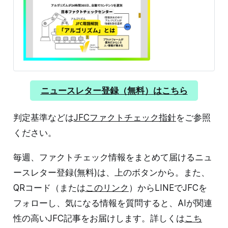
トフォームのタイムラインやオススメは、膨大な投稿か
ら、ユーザーの行動履歴などに基づいて「最も関心があ
りそう」と思われる情報を並べます。大量の情報の中か
ら効率的にユーザーに情報を届けるために必要不可欠で
す。 私たちは日々、アルゴリズムによって「見たいも
の」を優先的に見せられています。非常に便利ですが、
同時に気づかないうちに「自分が選んだもの」ではな
く、「アルゴリズムが選んだもの」ばかりを見てしまう
情報の偏りが発生します。これが「フィルターバブル」
ニュースレター登録（無料）はこちら
です。 フィルターバブルとは【JFC用語解説】フィルタ
ーバブルとは、フィルター（膜）がバブル（泡）のよう
判定基準などは
JFCファクトチェック指針
をご参照
に周りをつつみ、そのフィルターを通ってきたコンテン
ツ（記事や動画など）ばかりを目にする状態を意味しま
ください。
す。 ここでフィルターとなっているのが、YouTubeやX
などインターネットの情報プ
毎週、ファクトチェック情報をまとめて届けるニュ
ースレター登録(無料)は、上のボタンから。また、
QRコード（または
このリンク
）からLINEでJFCを
フォローし、気になる情報を質問すると、AIが関連
性の高いJFC記事をお届けします。詳しくは
こち