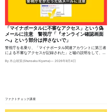
らいながら頭を下げています」という英文付きの動画がXで
拡散した。 検証する理由 8月6日現在、投稿は200回以上リ
ポストされ、表示は20万件を超える。 投稿には「私の日本
語力が衰えていたら申し訳ないですが、動画に『韓国』と書
いてあるように見えます」などの英語の指摘もあるが、「日
本が犯した残虐行為を謝罪するのは悪いことだと思わない」
「マイナポータルに不審なアクセス」という偽
「共産主義者に恥じて頭を下げるべき人はいない」など、拡
メールに注意 警視庁「『オンライン確認画面
散した投稿を真に受けた反応も多いため検証する。 検証過
へ』という部分は押さないで」
程 動
警視庁を名乗り、「マイナポータル関連アカウントに第三者
による不審なアクセスが記録された」と嘘の説明をして、リ
ンクへ誘導する偽メールが出回っています。警視庁は公式X
By 木山竣策(Shunsaku Kiyama)
2026年8月4日
で、メール内のリンクを押さないようにと注意を呼びかけて
います。 SNSで「不審なメールが届いた」との報告が相次ぐ
2026年7月ごろから「警視庁サイバーセキュリティ対策本
部」を名乗るメールが届いたという投稿がX（旧Twitter）上
で複数確認できる(例1、例2、例3)。 偽メールの件名は
「【警視庁】マイナポータル：不審なアクセスの確認」。本
文には「警視庁サイバーセキュリティ対策本部」「通知番
号：MN-2026-●●●」「マイナポータル関連アカウント
ファクトチェック講座
に、第三者による不審なアクセスが記録されました」「お客
様のメールアドレスと一致しています」と記している。 そ