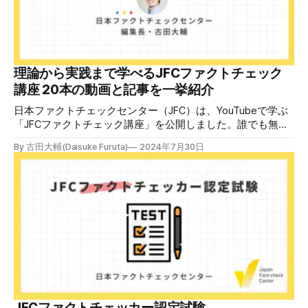
後、修了課題を提出された方には、教室や職場などで利用可
能な教材の提... powered by Peatix : More than a
ticket.Peatix 受講条件はファクトチェッカー認定試験に合格
していること。講師養成講座は1回の受講で修了となりま
す。 受講生には教材を提供 デマや不確かな情報が蔓延する
中で、自衛策が求められています。「気をつけて」というだ
理論から実践まで学べるJFCファクトチェック
けでは、対策になりません。最初から騙されたい人はいませ
講座 20本の動画と記事を一挙紹介
ん。誰だって気をつけているのに、誤った情
日本ファクトチェックセンター（JFC）は、YouTubeで学ぶ
「JFCファクトチェック講座」を公開しました。誰でも無料
で視聴可能で、広がる偽・誤情報に対して自分で実践できる
By 古田大輔(Daisuke Furuta)
2024年7月30日
ファクトチェックやメディアリテラシーの知識を学ぶことが
できます。 理論編と実践編の中身 理論編では、偽・誤情報
の日本での影響を調べた2万人調査の紹介や、間違った情報
を信じてしまう背景にある人間のバイアス、大規模に拡散す
るSNSアルゴリズムなどを解説しています。 実践編では、画
像や動画や生成AIなど、偽・誤情報をどのように検証したら
良いかをJFCが検証してきた事例から具体的に学びます。
JFCファクトチェッカー認定試験を開始 2024年7月29日か
ら、これらの内容について習熟度を確認するJFCファクトチ
ェッカー認定試験を開始します。誰でもいつでも受験可能で
す（2024年度中は受験料1000円、2025年度から2000円）。
合格者には様々な技能をデジタル証明するオープンバッジ・
JFCファクトチェッカー認定試験