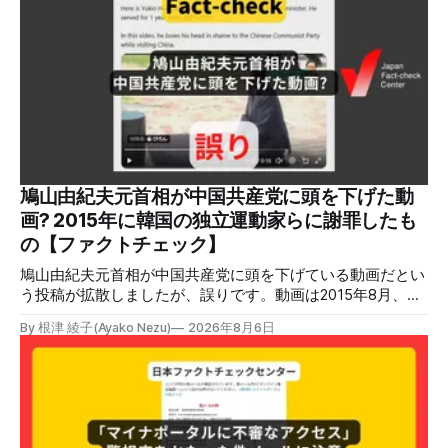
明しています。またイオンは5日、事故原因を調べる事故調
査委員会を設置すると発表しました。 検証対象 拡散した投
稿 イオンモール熊本で発生した爆発を受けて、Xでは、都市
ガスを燃料としてガスエンジンやガスタービンで発電し、排
熱を冷暖房などに利用する「ガスコージェネレーション」が
原因だとする投稿が拡散した（例1、例2）。 検証する理由
ソーシャルリスニングツールMeltwaterで調べると、これら
の投稿の表示回数は少なくとも合計194万回を超えている。
爆発の原因をめぐって、さまざまな根拠不明の情報が飛び交
っているため検証する。 検証過程 イオンモール熊本の爆発
鳩山由紀夫元首相が中国共産党に頭を下げた動
2026年7月28日午後16時27分ごろ、熊本県で震度7の地震が
画? 2015年に韓国の独立運動家らに謝罪したも
発生した。午後6時ごろ、嘉島町のショッピングセンター
の【ファクトチェック】
「イ
鳩山由紀夫元首相が中国共産党に頭を下げている動画だとい
う投稿が拡散しましたが、誤りです。動画は2015年8月、鳩
山氏が韓国・ソウル市の西大門刑務所跡を訪問し、韓国の独
By 根津 綾子(Ayako Nezu)
2026年8月6日
立運動家らに謝罪した映像です。中国共産党に対して頭を下
げている動画ではありません。 検証対象 拡散した言説 2026
年7月30日、「日本人がなぜ左翼を嫌うのか、考えたことは
ありますか？/ここに日本の左寄り首相だった鳩山由紀夫が
います。彼は2009年から2010年まで1年間務めました。/こ
のビデオでは、彼が中国を訪問中に中国共産党に対して恥じ