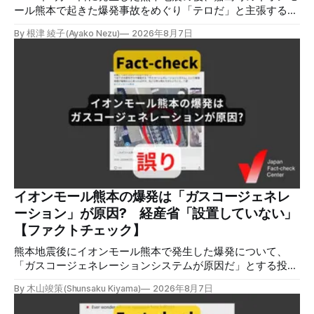
ール熊本で起きた爆発事故をめぐり「テロだ」と主張する投
稿が拡散しましたが、根拠不明です。経済産業省は漏洩した
By 根津 綾子(Ayako Nezu)
2026年8月7日
LPガスに着火した可能性に言及していますが、現時点で未解
明です。イオンは8月5日、外部専門家らによる事故調査委員
会を設置すると発表しました。 検証対象 拡散した言説 2026
年8月2日、イオンモール熊本の爆発がテロによるものだと主
張する投稿がＸで拡散した。 検証する理由 8月5日現在、投
稿は600回以上リポストされ、表示は19万件を超える。 同様
の情報の拡散量を調べるため、「熊本」「イオンモール」
「爆発」「テロ」など複数のキーワードを組み合わせてソー
シャル分析ツールMeltwaterで調べると、総投稿数は8月5日
までに約9900件あった(例1,2,3)。拡散のほとんどはXだ。 こ
れらの投稿は根拠を示していないが、「ガス爆発には見えな
いね」「これは 熊本を略奪する為のテロですよ」など、投
イオンモール熊本の爆発は「ガスコージェネレ
稿を真に受けたり、同調する反応が多い。「デマまたは不確
ーション」が原因? 経産省「設置していない」
定な情報を流すな」や「陰謀論だよ」などの指摘
【ファクトチェック】
熊本地震後にイオンモール熊本で発生した爆発について、
「ガスコージェネレーションシステムが原因だ」とする投稿
がXで拡散しましたが、誤りです。経済産業省は「ガスコー
By 木山竣策(Shunsaku Kiyama)
2026年8月7日
ジェネレーションやガス発電機は設置していないことを確認
している」と発表し、LPガスが原因だった可能性が高いと説