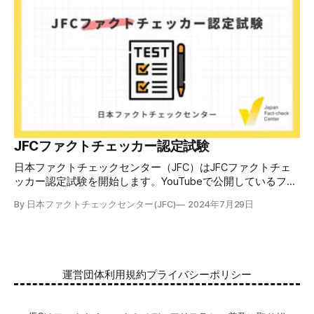
できます。 理論編と実践編の中身 理論編では、偽・誤情報
の日本での影響を調べた2万人調査の紹介や、間違った情報
を信じてしまう背景にある人間のバイアス、大規模に拡散す
るSNSアルゴリズムなどを解説しています。 実践編では、画
像や動画や生成AIなど、偽・誤情報をどのように検証したら
良いかをJFCが検証してきた事例から具体的に学びます。
JFCファクトチェッカー認定試験を開始 2024年7月29日か
ら、これらの内容について習熟度を確認するJFCファクトチ
ェッカー認定試験を開始します。誰でもいつでも受験可能で
す（2024年度中は受験料1000円、2025年度から2000円）。
合格者には様々な技能をデジタル証明するオープンバッジ・
JFCファクトチェッカー認定試験
ネットワークを活用して、JFCファクトチェッカーの認定証
日本ファクトチェックセンター（JFC）はJFCファクトチェ
を発行します。 JFCファクトチェッカー認定試験
ッカー認定試験を開始します。YouTubeで公開しているファ
クトチェック講座から出題し、合格者に認定証を授与しま
By 日本ファクトチェックセンター(JFC)
2024年7月29日
す。 拡散する偽・誤情報から身を守るために 偽・誤情報の
拡散は増える一方で、皆さんが日常的に使用しているSNSや
動画プラットフォームに蔓延しています。偽広告や偽サイト
へのリンクなどによる詐欺被害も広がっています。 JFCが国
際大学グロコムと実施した調査では、実際に拡散した偽・誤
運営団体
利用規約
プライバシーポリシー
情報を51.5%の割合で「正しいと思う」と答え、「誤ってい
る」と気づけたのは14.5%でした。 自分が目にする情報に大
量に間違っているものがある。そして、誰もが持つバイアス