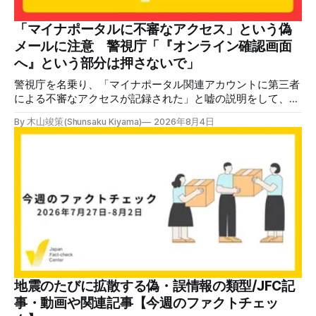
いてあるように見えます」などの英語の指摘もあるが、「日
本が犯した残虐行為を謝罪するのは悪いことだと思わない」
「マイナポータルに不審なアクセス」という偽
「共産主義者に恥じて頭を下げるべき人はいない」など、拡
メールに注意 警視庁「『オンライン確認画面
散した投稿を真に受けた反応も多いため検証する。 検証過
へ』という部分は押さないで」
程 動
警視庁を名乗り、「マイナポータル関連アカウントに第三者
による不審なアクセスが記録された」と嘘の説明をして、リ
ンクへ誘導する偽メールが出回っています。警視庁は公式X
By 木山竣策(Shunsaku Kiyama)
2026年8月4日
で、メール内のリンクを押さないようにと注意を呼びかけて
います。 SNSで「不審なメールが届いた」との報告が相次ぐ
2026年7月ごろから「警視庁サイバーセキュリティ対策本
部」を名乗るメールが届いたという投稿がX（旧Twitter）上
で複数確認できる(例1、例2、例3)。 偽メールの件名は
「【警視庁】マイナポータル：不審なアクセスの確認」。本
文には「警視庁サイバーセキュリティ対策本部」「通知番
号：MN-2026-●●●」「マイナポータル関連アカウント
に、第三者による不審なアクセスが記録されました」「お客
様のメールアドレスと一致しています」と記している。 そ
のうえで「2026年8月2日（日）23:59までに、ご本人操作か
どうかご確認ください」などと「オンライン確認画面へ」と
地震のたびに拡散する偽・誤情報の類型/JFC記
いうリンクをクリックするよう誘導している。 本文には、
事・動画や関連記事【今週のファクトチェッ
警視庁の住所（東京都千代田区霞が関2-1-1）も書かれてい