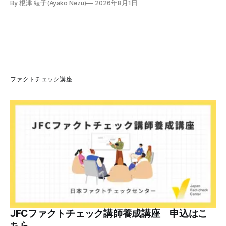
By 根津 綾子(Ayako Nezu)
2026年8月1日
学会の医師は「熱中症ではロキソニン、カロナールのいずれ
の解熱薬も治療として推奨されていません」「熱中症が疑わ
れる場合には、自己判断で解熱薬を服用するのではなく、ま
ず適切な応急処置を行うことが望まれます」と説明していま
す。 検証対象 拡散した言説 2026年7月、「熱中症疑いの頭
痛には、ロキソニンよりカロナールの方がマシ」という趣旨
の投稿がSNSで拡散した。 検証する理由 ほかにも、「軽い
熱中症っぽくてカロナール飲んどいた」「熱中症の時の頭痛
ファクトチェック講座
はロキソニン系じゃなくてカロナール系を飲んでね」などと
いう投稿が多数見つかる。健康に害を与える恐れがあるた
め、検証する。 検証過程 カロナールとロキソニン 医薬品の
承認や審査をする独立行政法人医薬品医療機器総合機構
（PMDA）の一般人向けくすり情報サイト「PMDAおくすり
サーチ」で検索すると、カロナールの効果は以下の通りだ。
・解熱鎮痛剤と呼ばれ
JFCファクトチェック講師養成講座 申込はこ
ちら