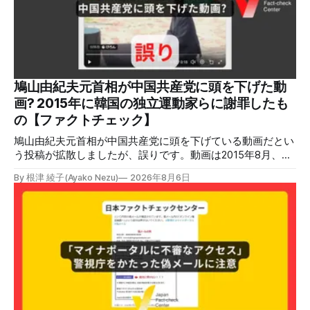
鳩山由紀夫元首相が中国共産党に頭を下げた動
画? 2015年に韓国の独立運動家らに謝罪したも
の【ファクトチェック】
鳩山由紀夫元首相が中国共産党に頭を下げている動画だとい
う投稿が拡散しましたが、誤りです。動画は2015年8月、鳩
山氏が韓国・ソウル市の西大門刑務所跡を訪問し、韓国の独
By 根津 綾子(Ayako Nezu)
2026年8月6日
立運動家らに謝罪した映像です。中国共産党に対して頭を下
げている動画ではありません。 検証対象 拡散した言説 2026
年7月30日、「日本人がなぜ左翼を嫌うのか、考えたことは
ありますか？/ここに日本の左寄り首相だった鳩山由紀夫が
います。彼は2009年から2010年まで1年間務めました。/こ
のビデオでは、彼が中国を訪問中に中国共産党に対して恥じ
らいながら頭を下げています」という英文付きの動画がXで
拡散した。 検証する理由 8月6日現在、投稿は200回以上リ
ポストされ、表示は20万件を超える。 投稿には「私の日本
語力が衰えていたら申し訳ないですが、動画に『韓国』と書