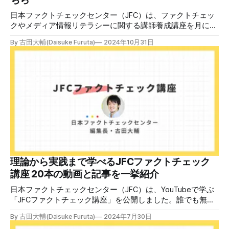
日本ファクトチェックセンター（JFC）は、ファクトチェッ
クやメディア情報リテラシーに関する講師養成講座を月に1
度開催しています。講座はオンラインで90分間。修了者には
By 古田大輔(Daisuke Furuta)
2024年10月31日
認定バッジと教室や職場などで利用可能な教材を提供しま
す。 次回の開講は8月23日（日）午後4時~5時30分で、お申
し込みはこちら。 日本ファクトチェックセンター（JFC）
ファクトチェック講師養成講座 8月23日（日）開催分日本
ファクトチェックセンター（JFC）による講師養成講座で
す。 講師養成講座（オンラインで90分）を受講いただいた
後、修了課題を提出された方には、教室や職場などで利用可
能な教材の提... powered by Peatix : More than a
ticket.Peatix 受講条件はファクトチェッカー認定試験に合格
していること。講師養成講座は1回の受講で修了となりま
す。 受講生には教材を提供 デマや不確かな情報が蔓延する
中で、自衛策が求められています。「気をつけて」というだ
理論から実践まで学べるJFCファクトチェック
けでは、対策になりません。最初から騙されたい人はいませ
講座 20本の動画と記事を一挙紹介
ん。誰だって気をつけているのに、誤った情
日本ファクトチェックセンター（JFC）は、YouTubeで学ぶ
「JFCファクトチェック講座」を公開しました。誰でも無料
で視聴可能で、広がる偽・誤情報に対して自分で実践できる
By 古田大輔(Daisuke Furuta)
2024年7月30日
ファクトチェックやメディアリテラシーの知識を学ぶことが