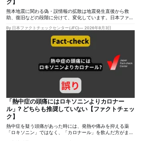
ク】
る。 しかし、
熊本地震に関わる偽・誤情報の拡散は地震発生直後から救
助、復旧などの段階に分けて、変化しています。日本ファク
トチェックセンターが能登半島地震の際に出した記事
By 日本ファクトチェックセンター(JFC)
2026年8月3日
（JFC「災害時に広がる偽情報5つの類型」）も参考にして
みてください。近年はこれらに加えてAI生成によるディープ
フェイクも目立ちます。 ✉️日本ファクトチェックセンター
（JFC）がこの1週間に出した記事を中心に、その他のメディ
アも含めて、ファクトチェックや偽情報関連の情報をまとめ
ました。同じ内容をニュースレターでも配信しています。登
録はこちら。 今週のお知らせ JFCファクトチェック講師養成
講座 申込はこちら 日本ファクトチェックセンター（JFC）
は、ファクトチェックやメディア情報リテラシーに関する講
師養成講座を月に1度開催しています。講座はオンラインで
90分間。修了者には認定バッジと教室や職場などで利用可能
な教材を提供します。 次回の開講は8月23日（日）午後4時
「熱中症の頭痛にはロキソニンよりカロナー
~5時30分で、お申し込みはこちら。 日本ファクトチェック
ル」? どちらも推奨していない【ファクトチェッ
センター（JFC） ファクトチェック講師養成講座 8月23
ク】
日（日）開催分日本フ
熱中症を疑う頭痛があった時には、発熱や痛みを抑える薬
「ロキソニン」ではなく、「カロナール」を飲んだ方がまし
だと主張する投稿が拡散しましたが、誤りです。日本救急医