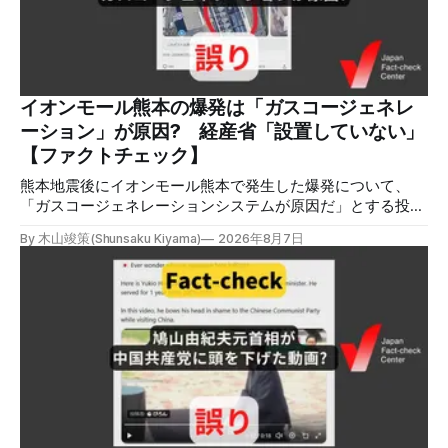
の情報の拡散量を調べるため、「熊本」「イオンモール」
「爆発」「テロ」など複数のキーワードを組み合わせてソー
シャル分析ツールMeltwaterで調べると、総投稿数は8月5日
までに約9900件あった(例1,2,3)。拡散のほとんどはXだ。 こ
れらの投稿は根拠を示していないが、「ガス爆発には見えな
いね」「これは 熊本を略奪する為のテロですよ」など、投
イオンモール熊本の爆発は「ガスコージェネレ
稿を真に受けたり、同調する反応が多い。「デマまたは不確
ーション」が原因? 経産省「設置していない」
定な情報を流すな」や「陰謀論だよ」などの指摘
【ファクトチェック】
熊本地震後にイオンモール熊本で発生した爆発について、
「ガスコージェネレーションシステムが原因だ」とする投稿
がXで拡散しましたが、誤りです。経済産業省は「ガスコー
By 木山竣策(Shunsaku Kiyama)
2026年8月7日
ジェネレーションやガス発電機は設置していないことを確認
している」と発表し、LPガスが原因だった可能性が高いと説
明しています。またイオンは5日、事故原因を調べる事故調
査委員会を設置すると発表しました。 検証対象 拡散した投
稿 イオンモール熊本で発生した爆発を受けて、Xでは、都市
ガスを燃料としてガスエンジンやガスタービンで発電し、排
熱を冷暖房などに利用する「ガスコージェネレーション」が
原因だとする投稿が拡散した（例1、例2）。 検証する理由
ソーシャルリスニングツールMeltwaterで調べると、これら
の投稿の表示回数は少なくとも合計194万回を超えている。
爆発の原因をめぐって、さまざまな根拠不明の情報が飛び交