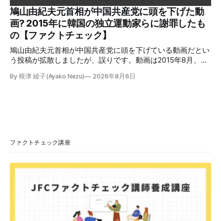
っているため検証する。 検証過程 イオンモール熊本の爆発
鳩山由紀夫元首相が中国共産党に頭を下げた動
2026年7月28日午後16時27分ごろ、熊本県で震度7の地震が
画? 2015年に韓国の独立運動家らに謝罪したも
発生した。午後6時ごろ、嘉島町のショッピングセンター
の【ファクトチェック】
「イ
鳩山由紀夫元首相が中国共産党に頭を下げている動画だとい
う投稿が拡散しましたが、誤りです。動画は2015年8月、鳩
山氏が韓国・ソウル市の西大門刑務所跡を訪問し、韓国の独
By 根津 綾子(Ayako Nezu)
2026年8月6日
立運動家らに謝罪した映像です。中国共産党に対して頭を下
げている動画ではありません。 検証対象 拡散した言説 2026
年7月30日、「日本人がなぜ左翼を嫌うのか、考えたことは
ありますか？/ここに日本の左寄り首相だった鳩山由紀夫が
います。彼は2009年から2010年まで1年間務めました。/こ
のビデオでは、彼が中国を訪問中に中国共産党に対して恥じ
らいながら頭を下げています」という英文付きの動画がXで
ファクトチェック講座
拡散した。 検証する理由 8月6日現在、投稿は200回以上リ
ポストされ、表示は20万件を超える。 投稿には「私の日本
語力が衰えていたら申し訳ないですが、動画に『韓国』と書
いてあるように見えます」などの英語の指摘もあるが、「日
本が犯した残虐行為を謝罪するのは悪いことだと思わない」
「共産主義者に恥じて頭を下げるべき人はいない」など、拡
散した投稿を真に受けた反応も多いため検証する。 検証過
程 動