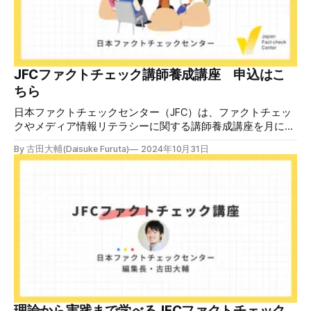
JFCファクトチェック講師養成講座 申込はこ
ちら
日本ファクトチェックセンター（JFC）は、ファクトチェッ
クやメディア情報リテラシーに関する講師養成講座を月に1
度開催しています。講座はオンラインで90分間。修了者には
By 古田大輔(Daisuke Furuta)
2024年10月31日
認定バッジと教室や職場などで利用可能な教材を提供しま
す。 次回の開講は8月23日（日）午後4時~5時30分で、お申
し込みはこちら。 日本ファクトチェックセンター（JFC）
ファクトチェック講師養成講座 8月23日（日）開催分日本
ファクトチェックセンター（JFC）による講師養成講座で
す。 講師養成講座（オンラインで90分）を受講いただいた
後、修了課題を提出された方には、教室や職場などで利用可
能な教材の提... powered by Peatix : More than a
ticket.Peatix 受講条件はファクトチェッカー認定試験に合格
していること。講師養成講座は1回の受講で修了となりま
す。 受講生には教材を提供 デマや不確かな情報が蔓延する
中で、自衛策が求められています。「気をつけて」というだ
理論から実践まで学べるJFCファクトチェック