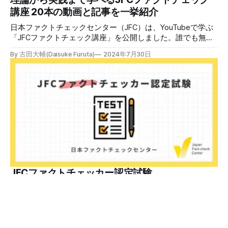
けでは、対策になりません。最初から騙されたい人はいませ
講座 20本の動画と記事を一挙紹介
ん。誰だって気をつけているのに、誤った情
日本ファクトチェックセンター（JFC）は、YouTubeで学ぶ
「JFCファクトチェック講座」を公開しました。誰でも無料
で視聴可能で、広がる偽・誤情報に対して自分で実践できる
By 古田大輔(Daisuke Furuta)
2024年7月30日
ファクトチェックやメディアリテラシーの知識を学ぶことが
できます。 理論編と実践編の中身 理論編では、偽・誤情報
の日本での影響を調べた2万人調査の紹介や、間違った情報
を信じてしまう背景にある人間のバイアス、大規模に拡散す
るSNSアルゴリズムなどを解説しています。 実践編では、画
像や動画や生成AIなど、偽・誤情報をどのように検証したら
良いかをJFCが検証してきた事例から具体的に学びます。
JFCファクトチェッカー認定試験を開始 2024年7月29日か
ら、これらの内容について習熟度を確認するJFCファクトチ
ェッカー認定試験を開始します。誰でもいつでも受験可能で
す（2024年度中は受験料1000円、2025年度から2000円）。
合格者には様々な技能をデジタル証明するオープンバッジ・
JFCファクトチェッカー認定試験
ネットワークを活用して、JFCファクトチェッカーの認定証
日本ファクトチェックセンター（JFC）はJFCファクトチェ
を発行します。 JFCファクトチェッカー認定試験
ッカー認定試験を開始します。YouTubeで公開しているファ
クトチェック講座から出題し、合格者に認定証を授与しま
By 日本ファクトチェックセンター(JFC)
2024年7月29日
す。 拡散する偽・誤情報から身を守るために 偽・誤情報の