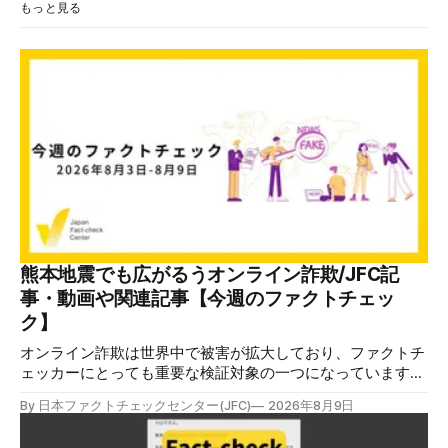
もっと見る
熊本地震でも広がるうオンライン詐欺/JFC記
事・動画や関連記事【今週のファクトチェッ
ク】
オンライン詐欺は世界中で被害が拡大しており、ファクトチ
ェッカーにとっても重要な検証対象の一つになっています。
熊本地震をめぐっても、寄付金詐欺や目立つ投稿に詐欺サイ
By 日本ファクトチェックセンター(JFC)
2026年8月9日
トへのリンクを貼るなどの手口が複数確認されています。
✉️日本ファクトチェックセンター（JFC）がこの1週間に出