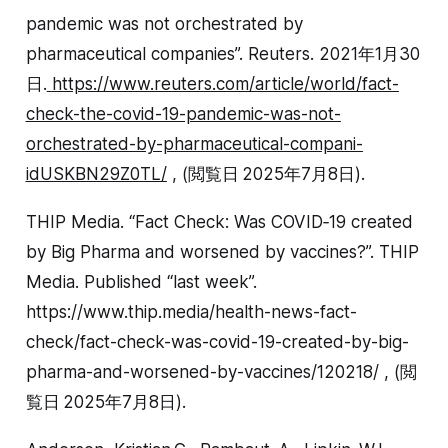
pandemic was not orchestrated by
pharmaceutical companies”. Reuters. 2021年1月30
日.
https://www.reuters.com/article/world/fact-
check-the-covid-19-pandemic-was-not-
orchestrated-by-pharmaceutical-compani-
idUSKBN29Z0TL/
, (閲覧日 2025年7月8日).
THIP Media. “Fact Check: Was COVID‑19 created
by Big Pharma and worsened by vaccines?”. THIP
Media. Published “last week”.
https://www.thip.media/health-news-fact-
check/fact-check-was-covid-19-created-by-big-
pharma-and-worsened-by-vaccines/120218/ , (閲
覧日 2025年7月8日).