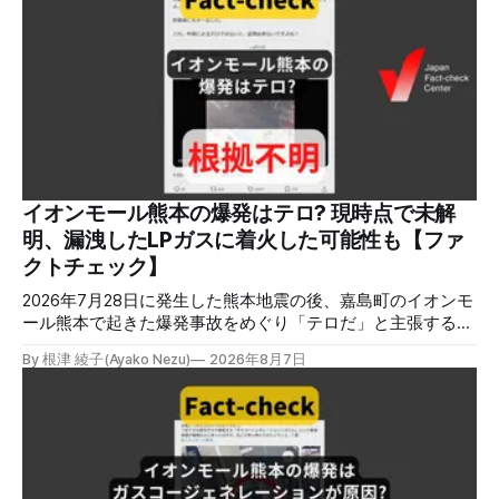
した記事を中心に、その他のメディアも含めて、ファクトチ
ェックや偽情報関連の情報をまとめました。同じ内容をニュ
ースレターでも配信しています。登録はこちら。 今週のお
知らせ JFCファクトチェック講師養成講座 申込はこちら 日
本ファクトチェックセンター（JFC）は、ファクトチェック
やメディア情報リテラシーに関する講師養成講座を月に1度
開催しています。講座はオンラインで90分間。修了者には認
定バッジと教室や職場などで利用可能な教材を提供します。
次回の開講は8月23日（日）午後4時~5時30分で、お申し込
みはこちら。 日本ファクトチェックセンター（JFC） ファ
イオンモール熊本の爆発はテロ? 現時点で未解
クトチェック講師養成講座 8月23日（日）開催分日本ファ
明、漏洩したLPガスに着火した可能性も【ファ
クトチェックセンター（JFC）による講師養成講座です。 講
クトチェック】
師養成講座（オ
2026年7月28日に発生した熊本地震の後、嘉島町のイオンモ
ール熊本で起きた爆発事故をめぐり「テロだ」と主張する投
稿が拡散しましたが、根拠不明です。経済産業省は漏洩した
By 根津 綾子(Ayako Nezu)
2026年8月7日
LPガスに着火した可能性に言及していますが、現時点で未解
明です。イオンは8月5日、外部専門家らによる事故調査委員
会を設置すると発表しました。 検証対象 拡散した言説 2026
年8月2日、イオンモール熊本の爆発がテロによるものだと主
張する投稿がＸで拡散した。 検証する理由 8月5日現在、投
稿は600回以上リポストされ、表示は19万件を超える。 同様