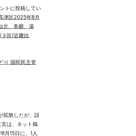
ウントに投稿してい
津区2025年8月
仙北、美郷、湯
庫３区(近畿比
どり 国民民主党
が拡散したが、誤
文言は、ネット掲
月15日に、1人