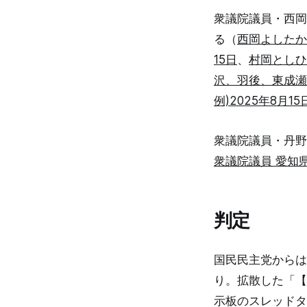
衆議院議員・西岡
る（
西岡よしたか
15日
、
村岡としひ
沢、羽後、東成瀬）
例)2025年8月15
衆議院議員・丹野
衆議院議員 愛知県
判定
国民民主党からは
り。拡散した「【
示板のスレッドタ