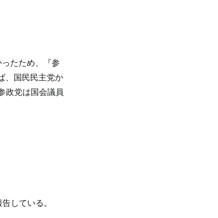
かったため、『参
ば、国民民主党か
参政党は国会議員
」
報告している。