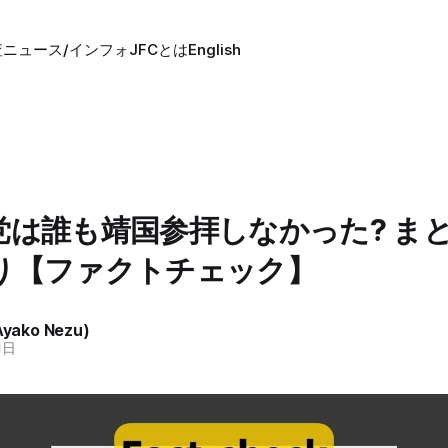
査
ニュース/インフォ
JFCとは
English
党は誰も靖国参拝しなかった? ま
り【ファクトチェック】
ako Nezu)
1日