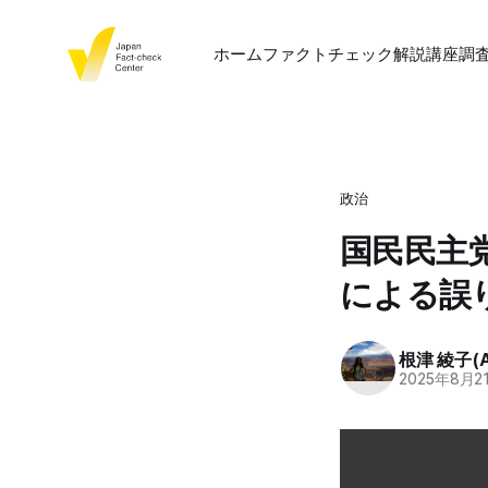
ホーム
ファクトチェック
解説
講座
調
政治
国民民主
による誤
根津 綾子(Ay
2025年8月2