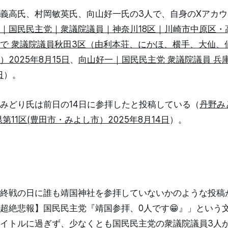
義高氏、村岡敏英氏、向山好一氏の3人で、自身のXアカ
｜国民民主党｜衆議院議員｜神奈川18区｜川崎市中原区・高
で 衆議院議員秋田3区（由利本荘、にかほ、横手、大仙、
2025年8月15日
、
向山好一｜国民民主党 衆議院議員 兵
日
）。
みどり氏は前日の14日に参拝したと投稿している（
丹野み
第11区(豊田市・みよし市）2025年8月14日
）。
終戦の日に誰も靖国神社を参拝していないかのような投稿
超絶悲報】国民民主党『靖国参拝、0人です😁』」という
イトルに過ぎず、少なくとも国民民主党の衆議院議員3人が8