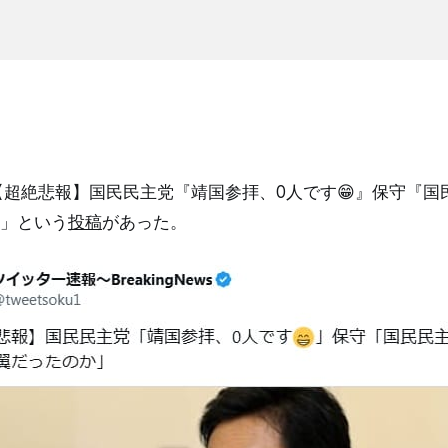
「【超絶悲報】国民民主党『靖国参拝、0人です😁』保守『
」という
投稿
があった。