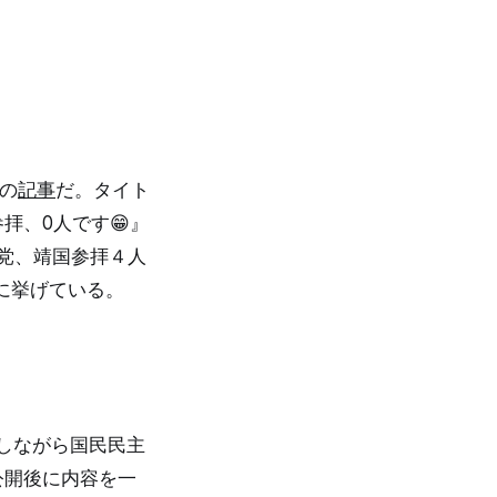
」の
記事
だ。タイト
拝、0人です😁』
党、靖国参拝４人
に挙げている。
較しながら国民民主
公開後に内容を一