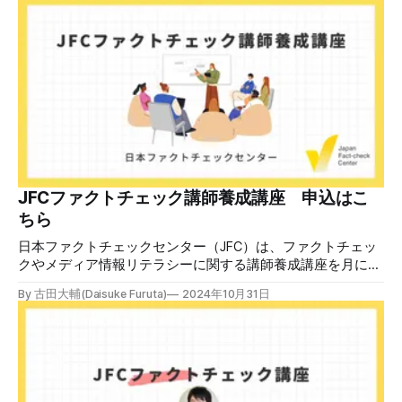
90分間。修了者には認定バッジと教室や職場などで利用可能
な教材を提供します。 次回の開講は8月23日（日）午後4時
~5時30分で、お申し込みはこちら。 日本ファクトチェック
センター（JFC） ファクトチェック講師養成講座 8月23
日（日）開催分日本フ
JFCファクトチェック講師養成講座 申込はこ
ちら
日本ファクトチェックセンター（JFC）は、ファクトチェッ
クやメディア情報リテラシーに関する講師養成講座を月に1
度開催しています。講座はオンラインで90分間。修了者には
By 古田大輔(Daisuke Furuta)
2024年10月31日
認定バッジと教室や職場などで利用可能な教材を提供しま
す。 次回の開講は8月23日（日）午後4時~5時30分で、お申
し込みはこちら。 日本ファクトチェックセンター（JFC）
ファクトチェック講師養成講座 8月23日（日）開催分日本
ファクトチェックセンター（JFC）による講師養成講座で
す。 講師養成講座（オンラインで90分）を受講いただいた