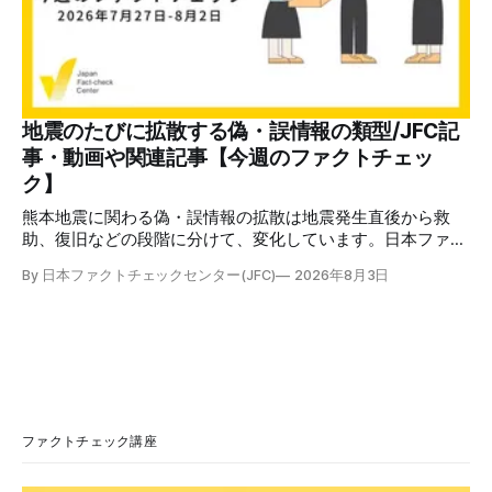
文には「警視庁サイバーセキュリティ対策本部」「通知番
号：MN-2026-●●●」「マイナポータル関連アカウント
に、第三者による不審なアクセスが記録されました」「お客
様のメールアドレスと一致しています」と記している。 そ
のうえで「2026年8月2日（日）23:59までに、ご本人操作か
どうかご確認ください」などと「オンライン確認画面へ」と
地震のたびに拡散する偽・誤情報の類型/JFC記
いうリンクをクリックするよう誘導している。 本文には、
事・動画や関連記事【今週のファクトチェッ
警視庁の住所（東京都千代田区霞が関2-1-1）も書かれてい
ク】
る。 しかし、
熊本地震に関わる偽・誤情報の拡散は地震発生直後から救
助、復旧などの段階に分けて、変化しています。日本ファク
トチェックセンターが能登半島地震の際に出した記事
By 日本ファクトチェックセンター(JFC)
2026年8月3日
（JFC「災害時に広がる偽情報5つの類型」）も参考にして
みてください。近年はこれらに加えてAI生成によるディープ
フェイクも目立ちます。 ✉️日本ファクトチェックセンター
（JFC）がこの1週間に出した記事を中心に、その他のメディ
アも含めて、ファクトチェックや偽情報関連の情報をまとめ
ました。同じ内容をニュースレターでも配信しています。登
録はこちら。 今週のお知らせ JFCファクトチェック講師養成
講座 申込はこちら 日本ファクトチェックセンター（JFC）
ファクトチェック講座
は、ファクトチェックやメディア情報リテラシーに関する講
師養成講座を月に1度開催しています。講座はオンラインで