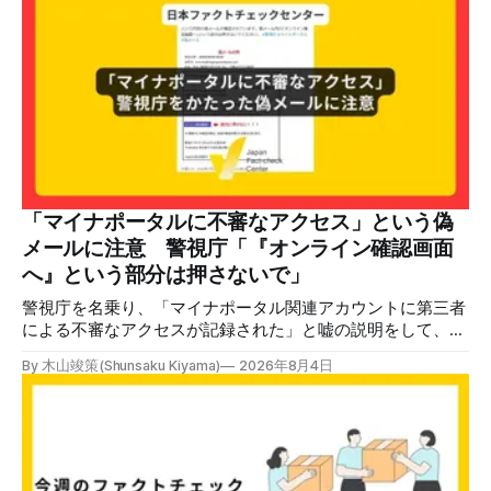
年7月30日、「日本人がなぜ左翼を嫌うのか、考えたことは
ありますか？/ここに日本の左寄り首相だった鳩山由紀夫が
います。彼は2009年から2010年まで1年間務めました。/こ
のビデオでは、彼が中国を訪問中に中国共産党に対して恥じ
らいながら頭を下げています」という英文付きの動画がXで
拡散した。 検証する理由 8月6日現在、投稿は200回以上リ
ポストされ、表示は20万件を超える。 投稿には「私の日本
語力が衰えていたら申し訳ないですが、動画に『韓国』と書
いてあるように見えます」などの英語の指摘もあるが、「日
本が犯した残虐行為を謝罪するのは悪いことだと思わない」
「マイナポータルに不審なアクセス」という偽
「共産主義者に恥じて頭を下げるべき人はいない」など、拡
メールに注意 警視庁「『オンライン確認画面
散した投稿を真に受けた反応も多いため検証する。 検証過
へ』という部分は押さないで」
程 動
警視庁を名乗り、「マイナポータル関連アカウントに第三者
による不審なアクセスが記録された」と嘘の説明をして、リ
ンクへ誘導する偽メールが出回っています。警視庁は公式X
By 木山竣策(Shunsaku Kiyama)
2026年8月4日
で、メール内のリンクを押さないようにと注意を呼びかけて
います。 SNSで「不審なメールが届いた」との報告が相次ぐ
2026年7月ごろから「警視庁サイバーセキュリティ対策本
部」を名乗るメールが届いたという投稿がX（旧Twitter）上
で複数確認できる(例1、例2、例3)。 偽メールの件名は
「【警視庁】マイナポータル：不審なアクセスの確認」。本