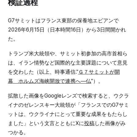
検証過程
G7サミットはフランス東部の保養地エビアンで
2026年6月15日（日本時間16日）から3日間開かれ
た。
トランプ米大統領や、サミット初参加の高市首相ら
は、イラン情勢など国際的な主要課題について意見
を交わした（以上、時事通信."
Ｇ７サミットが開
幕 ホルムズ海峡開放で連携へ―仏
"）。
拡散した画像をGoogleレンズで検索すると、ウクラ
イナのゼレンスキー大統領が「フランスでのG7サミ
ットは、ウクライナにとって重要な成果をもたらし
ました」という文言とともにXに
投稿
した画像がみ
つかる。