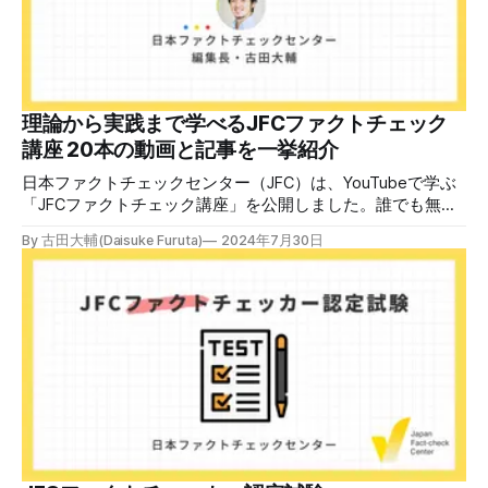
後、修了課題を提出された方には、教室や職場などで利用可
能な教材の提... powered by Peatix : More than a
ticket.Peatix 受講条件はファクトチェッカー認定試験に合格
していること。講師養成講座は1回の受講で修了となりま
す。 受講生には教材を提供 デマや不確かな情報が蔓延する
中で、自衛策が求められています。「気をつけて」というだ
理論から実践まで学べるJFCファクトチェック
けでは、対策になりません。最初から騙されたい人はいませ
講座 20本の動画と記事を一挙紹介
ん。誰だって気をつけているのに、誤った情
日本ファクトチェックセンター（JFC）は、YouTubeで学ぶ
「JFCファクトチェック講座」を公開しました。誰でも無料
で視聴可能で、広がる偽・誤情報に対して自分で実践できる
By 古田大輔(Daisuke Furuta)
2024年7月30日
ファクトチェックやメディアリテラシーの知識を学ぶことが
できます。 理論編と実践編の中身 理論編では、偽・誤情報
の日本での影響を調べた2万人調査の紹介や、間違った情報
を信じてしまう背景にある人間のバイアス、大規模に拡散す
るSNSアルゴリズムなどを解説しています。 実践編では、画
像や動画や生成AIなど、偽・誤情報をどのように検証したら
良いかをJFCが検証してきた事例から具体的に学びます。
JFCファクトチェッカー認定試験を開始 2024年7月29日か
ら、これらの内容について習熟度を確認するJFCファクトチ
ェッカー認定試験を開始します。誰でもいつでも受験可能で
す（2024年度中は受験料1000円、2025年度から2000円）。
合格者には様々な技能をデジタル証明するオープンバッジ・