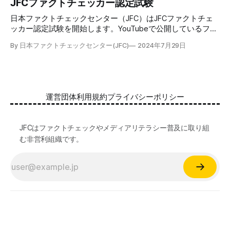
JFCファクトチェッカー認定試験
ネットワークを活用して、JFCファクトチェッカーの認定証
日本ファクトチェックセンター（JFC）はJFCファクトチェ
を発行します。 JFCファクトチェッカー認定試験
ッカー認定試験を開始します。YouTubeで公開しているファ
クトチェック講座から出題し、合格者に認定証を授与しま
By 日本ファクトチェックセンター(JFC)
2024年7月29日
す。 拡散する偽・誤情報から身を守るために 偽・誤情報の
拡散は増える一方で、皆さんが日常的に使用しているSNSや
動画プラットフォームに蔓延しています。偽広告や偽サイト
へのリンクなどによる詐欺被害も広がっています。 JFCが国
際大学グロコムと実施した調査では、実際に拡散した偽・誤
運営団体
利用規約
プライバシーポリシー
情報を51.5%の割合で「正しいと思う」と答え、「誤ってい
る」と気づけたのは14.5%でした。 自分が目にする情報に大
量に間違っているものがある。そして、誰もが持つバイアス
JFCはファクトチェックやメディアリテラシー普及に取り組
によって、それが自分の感覚に近ければ「正しい」と受け取
む非営利組織です。
る傾向がある。インターネットはその傾向を増幅する。 だ
からこそ、ファクトチェックやメディアリテラシーに関する
知識が誰にとっても必須です。 JFCファクトチェック講座と
認定試験 JFCファクトチェック講座（YouTube, 記事）は、2
万人調査を元に偽・誤情報の拡散経路や騙されない人の行動
日本ファクトチェックセンター（JFC）
©