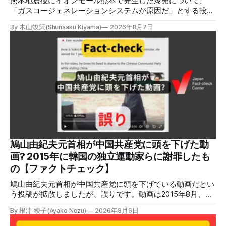
熊本地震後にイオンモール熊本で発生した爆発について、
「ガスコージェネレーションシステムが原因だ」とする投稿
がXで拡散しましたが、誤りです。経済産業省は「ガスコー
By 木山竣策(Shunsaku Kiyama)
2026年8月7日
ジェネレーションやガス発電機は設置していないことを確認
している」と発表し、LPガスが原因だった可能性が高いと説
明しています。またイオンは5日、事故原因を調べる事故調
査委員会を設置すると発表しました。 検証対象 拡散した投
稿 イオンモール熊本で発生した爆発を受けて、Xでは、都市
ガスを燃料としてガスエンジンやガスタービンで発電し、排
熱を冷暖房などに利用する「ガスコージェネレーション」が
原因だとする投稿が拡散した（例1、例2）。 検証する理由
ソーシャルリスニングツールMeltwaterで調べると、これら
の投稿の表示回数は少なくとも合計194万回を超えている。
爆発の原因をめぐって、さまざまな根拠不明の情報が飛び交
っているため検証する。 検証過程 イオンモール熊本の爆発
鳩山由紀夫元首相が中国共産党に頭を下げた動
2026年7月28日午後16時27分ごろ、熊本県で震度7の地震が
画? 2015年に韓国の独立運動家らに謝罪したも
発生した。午後6時ごろ、嘉島町のショッピングセンター
の【ファクトチェック】
「イ
鳩山由紀夫元首相が中国共産党に頭を下げている動画だとい
う投稿が拡散しましたが、誤りです。動画は2015年8月、鳩
山氏が韓国・ソウル市の西大門刑務所跡を訪問し、韓国の独
By 根津 綾子(Ayako Nezu)
2026年8月6日
立運動家らに謝罪した映像です。中国共産党に対して頭を下
げている動画ではありません。 検証対象 拡散した言説 2026