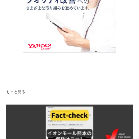
もっと見る