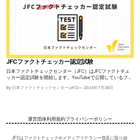
の日本での影響を調べた2万人調査の紹介や、間違った情報
を信じてしまう背景にある人間のバイアス、大規模に拡散す
るSNSアルゴリズムなどを解説しています。 実践編では、画
像や動画や生成AIなど、偽・誤情報をどのように検証したら
良いかをJFCが検証してきた事例から具体的に学びます。
JFCファクトチェッカー認定試験を開始 2024年7月29日か
ら、これらの内容について習熟度を確認するJFCファクトチ
ェッカー認定試験を開始します。誰でもいつでも受験可能で
す（2024年度中は受験料1000円、2025年度から2000円）。
合格者には様々な技能をデジタル証明するオープンバッジ・
JFCファクトチェッカー認定試験
ネットワークを活用して、JFCファクトチェッカーの認定証
日本ファクトチェックセンター（JFC）はJFCファクトチェ
を発行します。 JFCファクトチェッカー認定試験
ッカー認定試験を開始します。YouTubeで公開しているファ
クトチェック講座から出題し、合格者に認定証を授与しま
By 日本ファクトチェックセンター(JFC)
2024年7月29日
す。 拡散する偽・誤情報から身を守るために 偽・誤情報の
拡散は増える一方で、皆さんが日常的に使用しているSNSや
動画プラットフォームに蔓延しています。偽広告や偽サイト
へのリンクなどによる詐欺被害も広がっています。 JFCが国
際大学グロコムと実施した調査では、実際に拡散した偽・誤
運営団体
利用規約
プライバシーポリシー
情報を51.5%の割合で「正しいと思う」と答え、「誤ってい
る」と気づけたのは14.5%でした。 自分が目にする情報に大
量に間違っているものがある。そして、誰もが持つバイアス
JFCはファクトチェックやメディアリテラシー普及に取り組
によって、それが自分の感覚に近ければ「正しい」と受け取