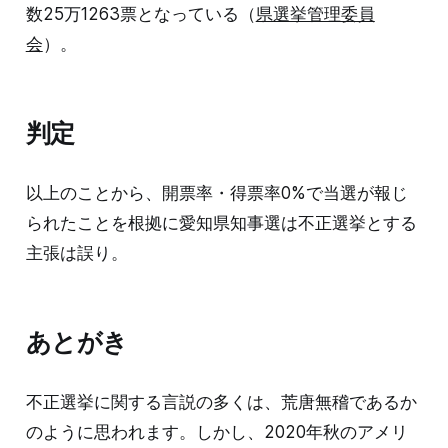
数25万1263票となっている（
県選挙管理委員
会
）。
判定
以上のことから、開票率・得票率0%で当選が報じ
られたことを根拠に愛知県知事選は不正選挙とする
主張は誤り。
あとがき
不正選挙に関する言説の多くは、荒唐無稽であるか
のように思われます。しかし、2020年秋のアメリ