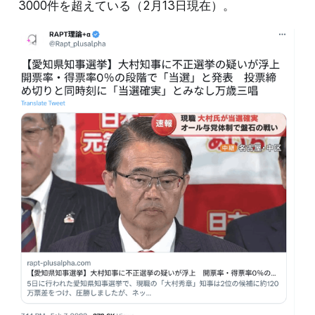
3000件を超えている（2月13日現在）。