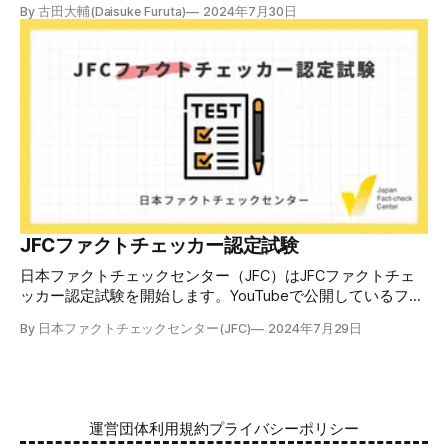
By 古田大輔(Daisuke Furuta)
2024年7月30日
ファクトチェックやメディアリテラシーの知識を学ぶことが
できます。 理論編と実践編の中身 理論編では、偽・誤情報
の日本での影響を調べた2万人調査の紹介や、間違った情報
を信じてしまう背景にある人間のバイアス、大規模に拡散す
るSNSアルゴリズムなどを解説しています。 実践編では、画
像や動画や生成AIなど、偽・誤情報をどのように検証したら
良いかをJFCが検証してきた事例から具体的に学びます。
JFCファクトチェッカー認定試験を開始 2024年7月29日か
ら、これらの内容について習熟度を確認するJFCファクトチ
ェッカー認定試験を開始します。誰でもいつでも受験可能で
す（2024年度中は受験料1000円、2025年度から2000円）。
合格者には様々な技能をデジタル証明するオープンバッジ・
JFCファクトチェッカー認定試験
ネットワークを活用して、JFCファクトチェッカーの認定証
日本ファクトチェックセンター（JFC）はJFCファクトチェ
を発行します。 JFCファクトチェッカー認定試験
ッカー認定試験を開始します。YouTubeで公開しているファ
クトチェック講座から出題し、合格者に認定証を授与しま
By 日本ファクトチェックセンター(JFC)
2024年7月29日
す。 拡散する偽・誤情報から身を守るために 偽・誤情報の
拡散は増える一方で、皆さんが日常的に使用しているSNSや
動画プラットフォームに蔓延しています。偽広告や偽サイト
へのリンクなどによる詐欺被害も広がっています。 JFCが国
際大学グロコムと実施した調査では、実際に拡散した偽・誤
運営団体
利用規約
プライバシーポリシー
情報を51.5%の割合で「正しいと思う」と答え、「誤ってい