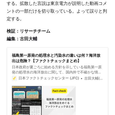
する。拡散した言説は東京電力が説明した動画コメ
ントの一部だけを切り取っている。よって誤りと判
定する。
検証：リサーチチーム
編集：古田大輔
福島第一原発の処理水と汚染水の違いは何？海洋放
出は危険？【ファクトチェックまとめ】
日本政府が夏ごろに始める方針を示している福島第一原
発の処理水の海洋放出に関して、国内外で不確かな情報
が拡散しています。処理水とは何か。環境への影響は。
日本ファクトチェックセンター (JFC)
古田大輔(Daisuke Furuta)
ファクトチェックのポイントをまとめました。 ※新たな
誤情報の検証を更新していきます（最終更新2023年12
月13日）。 参照資料は、各省庁や東京電力から、また、
2023年7月4日に公開された国際原子力機関（IAEA）の
「福島第一原子力発電所ALPS処理水の安全審査に関す
る包括的報告書（以下、IAEA報告書）」などです。 処
理水か汚染水か 2011年3月11日の東日本大震災による津