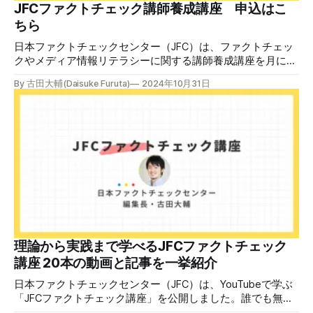
JFCファクトチェック講師養成講座 申込はこ
ちら
日本ファクトチェックセンター（JFC）は、ファクトチェッ
クやメディア情報リテラシーに関する講師養成講座を月に1
度開催しています。講座はオンラインで90分間。修了者には
By 古田大輔(Daisuke Furuta)
2024年10月31日
認定バッジと教室や職場などで利用可能な教材を提供しま
す。 次回の開講は8月23日（日）午後4時~5時30分で、お申
し込みはこちら。 日本ファクトチェックセンター（JFC）
ファクトチェック講師養成講座 8月23日（日）開催分日本
ファクトチェックセンター（JFC）による講師養成講座で
す。 講師養成講座（オンラインで90分）を受講いただいた
後、修了課題を提出された方には、教室や職場などで利用可
能な教材の提... powered by Peatix : More than a
ticket.Peatix 受講条件はファクトチェッカー認定試験に合格
していること。講師養成講座は1回の受講で修了となりま
す。 受講生には教材を提供 デマや不確かな情報が蔓延する
中で、自衛策が求められています。「気をつけて」というだ
理論から実践まで学べるJFCファクトチェック
けでは、対策になりません。最初から騙されたい人はいませ
講座 20本の動画と記事を一挙紹介
ん。誰だって気をつけているのに、誤った情
日本ファクトチェックセンター（JFC）は、YouTubeで学ぶ
「JFCファクトチェック講座」を公開しました。誰でも無料
で視聴可能で、広がる偽・誤情報に対して自分で実践できる