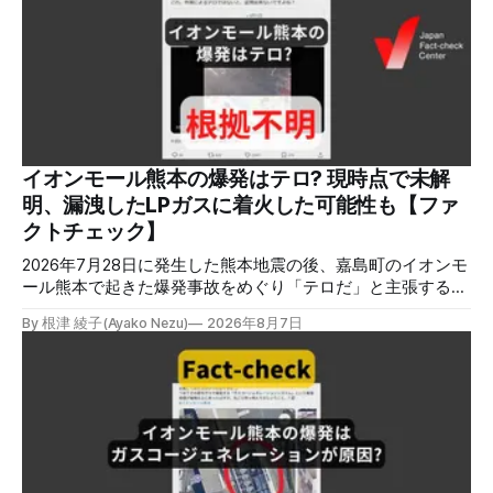
イオンモール熊本の爆発はテロ? 現時点で未解
明、漏洩したLPガスに着火した可能性も【ファ
クトチェック】
2026年7月28日に発生した熊本地震の後、嘉島町のイオンモ
ール熊本で起きた爆発事故をめぐり「テロだ」と主張する投
稿が拡散しましたが、根拠不明です。経済産業省は漏洩した
By 根津 綾子(Ayako Nezu)
2026年8月7日
LPガスに着火した可能性に言及していますが、現時点で未解
明です。イオンは8月5日、外部専門家らによる事故調査委員
会を設置すると発表しました。 検証対象 拡散した言説 2026
年8月2日、イオンモール熊本の爆発がテロによるものだと主
張する投稿がＸで拡散した。 検証する理由 8月5日現在、投
稿は600回以上リポストされ、表示は19万件を超える。 同様
の情報の拡散量を調べるため、「熊本」「イオンモール」
「爆発」「テロ」など複数のキーワードを組み合わせてソー