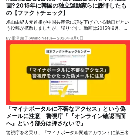
2026年7月28日午後16時27分ごろ、熊本県で震度7の地震が
画? 2015年に韓国の独立運動家らに謝罪したも
発生した。午後6時ごろ、嘉島町のショッピングセンター
の【ファクトチェック】
「イ
鳩山由紀夫元首相が中国共産党に頭を下げている動画だとい
う投稿が拡散しましたが、誤りです。動画は2015年8月、鳩
山氏が韓国・ソウル市の西大門刑務所跡を訪問し、韓国の独
By 根津 綾子(Ayako Nezu)
2026年8月6日
立運動家らに謝罪した映像です。中国共産党に対して頭を下
げている動画ではありません。 検証対象 拡散した言説 2026
年7月30日、「日本人がなぜ左翼を嫌うのか、考えたことは
ありますか？/ここに日本の左寄り首相だった鳩山由紀夫が
います。彼は2009年から2010年まで1年間務めました。/こ
のビデオでは、彼が中国を訪問中に中国共産党に対して恥じ
らいながら頭を下げています」という英文付きの動画がXで
拡散した。 検証する理由 8月6日現在、投稿は200回以上リ
ポストされ、表示は20万件を超える。 投稿には「私の日本
語力が衰えていたら申し訳ないですが、動画に『韓国』と書
いてあるように見えます」などの英語の指摘もあるが、「日
本が犯した残虐行為を謝罪するのは悪いことだと思わない」
「マイナポータルに不審なアクセス」という偽
「共産主義者に恥じて頭を下げるべき人はいない」など、拡
メールに注意 警視庁「『オンライン確認画面
散した投稿を真に受けた反応も多いため検証する。 検証過
へ』という部分は押さないで」
程 動
警視庁を名乗り、「マイナポータル関連アカウントに第三者