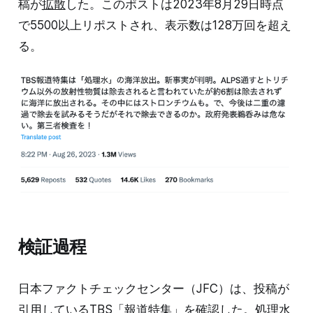
稿が
拡散
した。このポストは2023年8月29日時点
で5500以上リポストされ、表示数は128万回を超え
る。
検証過程
日本ファクトチェックセンター（JFC）は、投稿が
引用している
TBS「報道特集」
を確認した。処理水