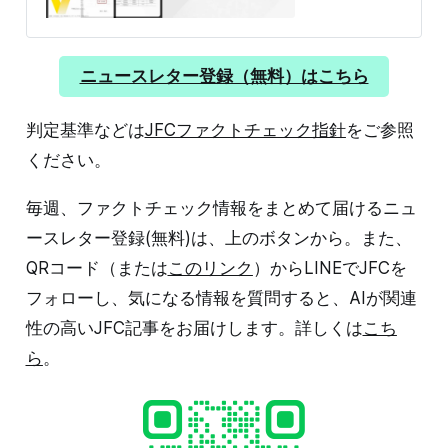
波で、福島第一原発ではウラン燃料を冷やすことができ
なくなる事故が起きました。燃料は格納容器内で溶け、
今も温度を下げるための冷却水をかけ続けています。使
用された水は放射性物質で汚染され、雨水などと混ざっ
ニュースレター登録（無料）はこちら
て毎日約90トンずつ増えています。これを「汚染水」と
呼びます。 汚染水は原発の施設内に並ぶ1000基を超え
判定基準などは
JFCファクトチェック指針
をご参照
る巨大タンクに貯められますが、2024年の前半にはタ
ンク容量に限界が来る見込みです。日本政府は、トリチ
ください。
ウムを除く62種類の放射性物
毎週、ファクトチェック情報をまとめて届けるニュ
ースレター登録(無料)は、上のボタンから。また、
QRコード（または
このリンク
）からLINEでJFCを
フォローし、気になる情報を質問すると、AIが関連
性の高いJFC記事をお届けします。詳しくは
こち
ら
。