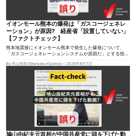
シャル分析ツールMeltwaterで調べると、総投稿数は8月5日
までに約9900件あった(例1,2,3)。拡散のほとんどはXだ。 こ
れらの投稿は根拠を示していないが、「ガス爆発には見えな
いね」「これは 熊本を略奪する為のテロですよ」など、投
イオンモール熊本の爆発は「ガスコージェネレ
稿を真に受けたり、同調する反応が多い。「デマまたは不確
ーション」が原因? 経産省「設置していない」
定な情報を流すな」や「陰謀論だよ」などの指摘
【ファクトチェック】
熊本地震後にイオンモール熊本で発生した爆発について、
「ガスコージェネレーションシステムが原因だ」とする投稿
がXで拡散しましたが、誤りです。経済産業省は「ガスコー
By 木山竣策(Shunsaku Kiyama)
2026年8月7日
ジェネレーションやガス発電機は設置していないことを確認
している」と発表し、LPガスが原因だった可能性が高いと説
明しています。またイオンは5日、事故原因を調べる事故調
査委員会を設置すると発表しました。 検証対象 拡散した投
稿 イオンモール熊本で発生した爆発を受けて、Xでは、都市
ガスを燃料としてガスエンジンやガスタービンで発電し、排
熱を冷暖房などに利用する「ガスコージェネレーション」が
原因だとする投稿が拡散した（例1、例2）。 検証する理由
ソーシャルリスニングツールMeltwaterで調べると、これら
の投稿の表示回数は少なくとも合計194万回を超えている。
爆発の原因をめぐって、さまざまな根拠不明の情報が飛び交
っているため検証する。 検証過程 イオンモール熊本の爆発
鳩山由紀夫元首相が中国共産党に頭を下げた動