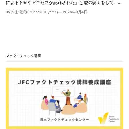
による不審なアクセスが記録された」と嘘の説明をして、リ
ンクへ誘導する偽メールが出回っています。警視庁は公式X
By 木山竣策(Shunsaku Kiyama)
2026年8月4日
で、メール内のリンクを押さないようにと注意を呼びかけて
います。 SNSで「不審なメールが届いた」との報告が相次ぐ
2026年7月ごろから「警視庁サイバーセキュリティ対策本
部」を名乗るメールが届いたという投稿がX（旧Twitter）上
で複数確認できる(例1、例2、例3)。 偽メールの件名は
「【警視庁】マイナポータル：不審なアクセスの確認」。本
文には「警視庁サイバーセキュリティ対策本部」「通知番
号：MN-2026-●●●」「マイナポータル関連アカウント
ファクトチェック講座
に、第三者による不審なアクセスが記録されました」「お客
様のメールアドレスと一致しています」と記している。 そ
のうえで「2026年8月2日（日）23:59までに、ご本人操作か
どうかご確認ください」などと「オンライン確認画面へ」と
いうリンクをクリックするよう誘導している。 本文には、
警視庁の住所（東京都千代田区霞が関2-1-1）も書かれてい
る。 しかし、