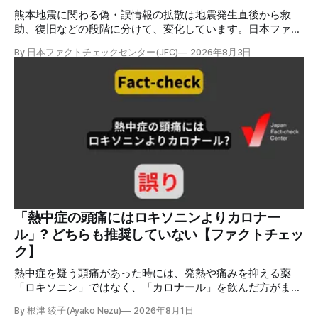
熊本地震に関わる偽・誤情報の拡散は地震発生直後から救
助、復旧などの段階に分けて、変化しています。日本ファク
トチェックセンターが能登半島地震の際に出した記事
By 日本ファクトチェックセンター(JFC)
2026年8月3日
（JFC「災害時に広がる偽情報5つの類型」）も参考にして
みてください。近年はこれらに加えてAI生成によるディープ
フェイクも目立ちます。 ✉️日本ファクトチェックセンター
（JFC）がこの1週間に出した記事を中心に、その他のメディ
アも含めて、ファクトチェックや偽情報関連の情報をまとめ
ました。同じ内容をニュースレターでも配信しています。登
録はこちら。 今週のお知らせ JFCファクトチェック講師養成
講座 申込はこちら 日本ファクトチェックセンター（JFC）
は、ファクトチェックやメディア情報リテラシーに関する講
師養成講座を月に1度開催しています。講座はオンラインで
90分間。修了者には認定バッジと教室や職場などで利用可能
な教材を提供します。 次回の開講は8月23日（日）午後4時
「熱中症の頭痛にはロキソニンよりカロナー
~5時30分で、お申し込みはこちら。 日本ファクトチェック
ル」? どちらも推奨していない【ファクトチェッ
センター（JFC） ファクトチェック講師養成講座 8月23
ク】
日（日）開催分日本フ
熱中症を疑う頭痛があった時には、発熱や痛みを抑える薬
「ロキソニン」ではなく、「カロナール」を飲んだ方がまし
だと主張する投稿が拡散しましたが、誤りです。日本救急医
By 根津 綾子(Ayako Nezu)
2026年8月1日
学会の医師は「熱中症ではロキソニン、カロナールのいずれ