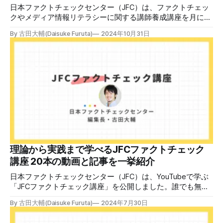
日本ファクトチェックセンター（JFC）は、ファクトチェッ
クやメディア情報リテラシーに関する講師養成講座を月に1
度開催しています。講座はオンラインで90分間。修了者には
By 古田大輔(Daisuke Furuta)
2024年10月31日
認定バッジと教室や職場などで利用可能な教材を提供しま
す。 次回の開講は8月23日（日）午後4時~5時30分で、お申
し込みはこちら。 日本ファクトチェックセンター（JFC）
ファクトチェック講師養成講座 8月23日（日）開催分日本
ファクトチェックセンター（JFC）による講師養成講座で
す。 講師養成講座（オンラインで90分）を受講いただいた
後、修了課題を提出された方には、教室や職場などで利用可
能な教材の提... powered by Peatix : More than a
ticket.Peatix 受講条件はファクトチェッカー認定試験に合格
していること。講師養成講座は1回の受講で修了となりま
す。 受講生には教材を提供 デマや不確かな情報が蔓延する
中で、自衛策が求められています。「気をつけて」というだ
理論から実践まで学べるJFCファクトチェック
けでは、対策になりません。最初から騙されたい人はいませ
講座 20本の動画と記事を一挙紹介
ん。誰だって気をつけているのに、誤った情
日本ファクトチェックセンター（JFC）は、YouTubeで学ぶ
「JFCファクトチェック講座」を公開しました。誰でも無料
で視聴可能で、広がる偽・誤情報に対して自分で実践できる
By 古田大輔(Daisuke Furuta)
2024年7月30日
ファクトチェックやメディアリテラシーの知識を学ぶことが
できます。 理論編と実践編の中身 理論編では、偽・誤情報