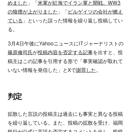
めました
」「
米軍が紅海でイラン軍と開戦。WW3
の狼煙が上がりました
」「
ビルゲイツの会社が燃え
ている
」といった誤った情報を繰り返し投稿してい
る。
3月4日午後にYahooニュースにITジャーナリストの
篠原修司氏
が
投稿内容を否定する記事
を出すと、投
稿主はこの記事を引用する形で「事実確認が取れて
いない情報を発信した」とXで
謝罪した
。
判定
拡散した言説の投稿主は過去にも事実と異なる投稿
を繰り返している。また、投稿の拡散を受け、福岡
銀行が公式に言説を否定するコメントを出し、投稿