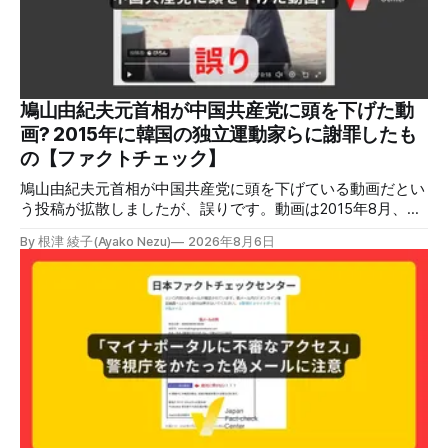
鳩山由紀夫元首相が中国共産党に頭を下げた動
画? 2015年に韓国の独立運動家らに謝罪したも
の【ファクトチェック】
鳩山由紀夫元首相が中国共産党に頭を下げている動画だとい
う投稿が拡散しましたが、誤りです。動画は2015年8月、鳩
山氏が韓国・ソウル市の西大門刑務所跡を訪問し、韓国の独
By 根津 綾子(Ayako Nezu)
2026年8月6日
立運動家らに謝罪した映像です。中国共産党に対して頭を下
げている動画ではありません。 検証対象 拡散した言説 2026
年7月30日、「日本人がなぜ左翼を嫌うのか、考えたことは
ありますか？/ここに日本の左寄り首相だった鳩山由紀夫が
います。彼は2009年から2010年まで1年間務めました。/こ
のビデオでは、彼が中国を訪問中に中国共産党に対して恥じ
らいながら頭を下げています」という英文付きの動画がXで
拡散した。 検証する理由 8月6日現在、投稿は200回以上リ
ポストされ、表示は20万件を超える。 投稿には「私の日本
語力が衰えていたら申し訳ないですが、動画に『韓国』と書