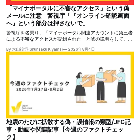
いてあるように見えます」などの英語の指摘もあるが、「日
本が犯した残虐行為を謝罪するのは悪いことだと思わない」
「マイナポータルに不審なアクセス」という偽
「共産主義者に恥じて頭を下げるべき人はいない」など、拡
メールに注意 警視庁「『オンライン確認画面
散した投稿を真に受けた反応も多いため検証する。 検証過
へ』という部分は押さないで」
程 動
警視庁を名乗り、「マイナポータル関連アカウントに第三者
による不審なアクセスが記録された」と嘘の説明をして、リ
ンクへ誘導する偽メールが出回っています。警視庁は公式X
By 木山竣策(Shunsaku Kiyama)
2026年8月4日
で、メール内のリンクを押さないようにと注意を呼びかけて
います。 SNSで「不審なメールが届いた」との報告が相次ぐ
2026年7月ごろから「警視庁サイバーセキュリティ対策本
部」を名乗るメールが届いたという投稿がX（旧Twitter）上
で複数確認できる(例1、例2、例3)。 偽メールの件名は
「【警視庁】マイナポータル：不審なアクセスの確認」。本
文には「警視庁サイバーセキュリティ対策本部」「通知番
号：MN-2026-●●●」「マイナポータル関連アカウント
に、第三者による不審なアクセスが記録されました」「お客
様のメールアドレスと一致しています」と記している。 そ
のうえで「2026年8月2日（日）23:59までに、ご本人操作か
どうかご確認ください」などと「オンライン確認画面へ」と
地震のたびに拡散する偽・誤情報の類型/JFC記
いうリンクをクリックするよう誘導している。 本文には、
事・動画や関連記事【今週のファクトチェッ
警視庁の住所（東京都千代田区霞が関2-1-1）も書かれてい
ク】
る。 しかし、