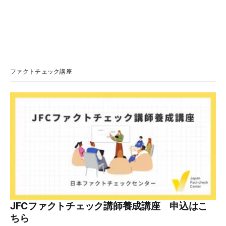
の解熱薬も治療として推奨されていません」「熱中症が疑わ
れる場合には、自己判断で解熱薬を服用するのではなく、ま
ず適切な応急処置を行うことが望まれます」と説明していま
す。 検証対象 拡散した言説 2026年7月、「熱中症疑いの頭
痛には、ロキソニンよりカロナールの方がマシ」という趣旨
の投稿がSNSで拡散した。 検証する理由 ほかにも、「軽い
熱中症っぽくてカロナール飲んどいた」「熱中症の時の頭痛
ファクトチェック講座
はロキソニン系じゃなくてカロナール系を飲んでね」などと
いう投稿が多数見つかる。健康に害を与える恐れがあるた
め、検証する。 検証過程 カロナールとロキソニン 医薬品の
承認や審査をする独立行政法人医薬品医療機器総合機構
（PMDA）の一般人向けくすり情報サイト「PMDAおくすり
サーチ」で検索すると、カロナールの効果は以下の通りだ。
・解熱鎮痛剤と呼ばれ
JFCファクトチェック講師養成講座 申込はこ
ちら