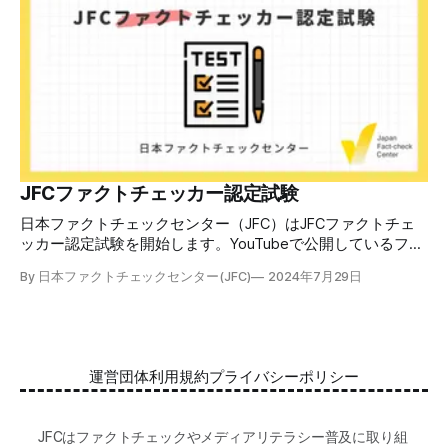
の日本での影響を調べた2万人調査の紹介や、間違った情報
を信じてしまう背景にある人間のバイアス、大規模に拡散す
るSNSアルゴリズムなどを解説しています。 実践編では、画
像や動画や生成AIなど、偽・誤情報をどのように検証したら
良いかをJFCが検証してきた事例から具体的に学びます。
JFCファクトチェッカー認定試験を開始 2024年7月29日か
ら、これらの内容について習熟度を確認するJFCファクトチ
ェッカー認定試験を開始します。誰でもいつでも受験可能で
す（2024年度中は受験料1000円、2025年度から2000円）。
合格者には様々な技能をデジタル証明するオープンバッジ・
JFCファクトチェッカー認定試験
ネットワークを活用して、JFCファクトチェッカーの認定証
日本ファクトチェックセンター（JFC）はJFCファクトチェ
を発行します。 JFCファクトチェッカー認定試験
ッカー認定試験を開始します。YouTubeで公開しているファ
クトチェック講座から出題し、合格者に認定証を授与しま
By 日本ファクトチェックセンター(JFC)
2024年7月29日
す。 拡散する偽・誤情報から身を守るために 偽・誤情報の
拡散は増える一方で、皆さんが日常的に使用しているSNSや
動画プラットフォームに蔓延しています。偽広告や偽サイト
へのリンクなどによる詐欺被害も広がっています。 JFCが国
際大学グロコムと実施した調査では、実際に拡散した偽・誤
運営団体
利用規約
プライバシーポリシー
情報を51.5%の割合で「正しいと思う」と答え、「誤ってい
る」と気づけたのは14.5%でした。 自分が目にする情報に大
量に間違っているものがある。そして、誰もが持つバイアス
JFCはファクトチェックやメディアリテラシー普及に取り組
によって、それが自分の感覚に近ければ「正しい」と受け取