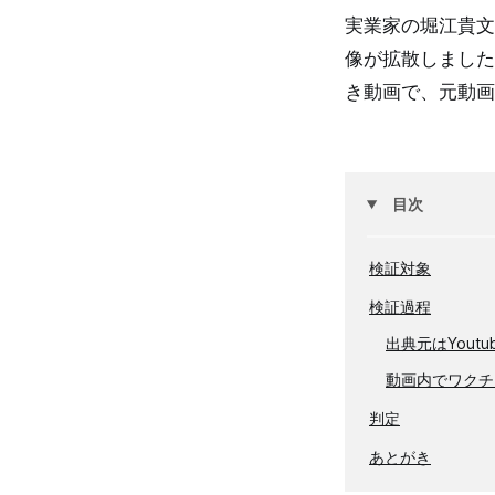
実業家の堀江貴文
像が拡散しました
き動画で、元動画
目次
検証対象
検証過程
出典元はYout
動画内でワクチ
判定
あとがき