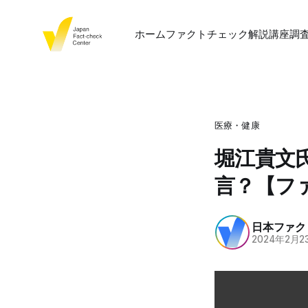
ホーム
ファクトチェック
解説
講座
調
医療・健康
堀江貴文
言？【フ
日本ファク
2024年2月2