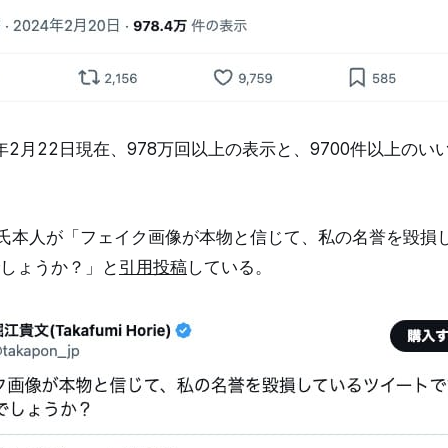
年2月22日現在、978万回以上の表示と、9700件以上の
江氏本人が「フェイク画像が本物と信じて、私の名誉を毀損
しょうか？」と
引用
投稿
している。