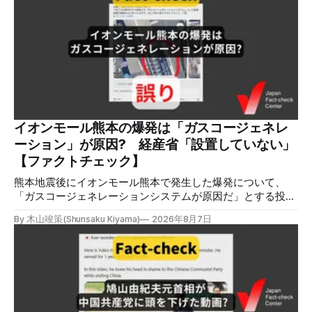
年8月2日、イオンモール熊本の爆発がテロによるものだと主
張する投稿がＸで拡散した。 検証する理由 8月5日現在、投
稿は600回以上リポストされ、表示は19万件を超える。 同様
の情報の拡散量を調べるため、「熊本」「イオンモール」
「爆発」「テロ」など複数のキーワードを組み合わせてソー
シャル分析ツールMeltwaterで調べると、総投稿数は8月5日
までに約9900件あった(例1,2,3)。拡散のほとんどはXだ。 こ
れらの投稿は根拠を示していないが、「ガス爆発には見えな
いね」「これは 熊本を略奪する為のテロですよ」など、投
イオンモール熊本の爆発は「ガスコージェネレ
稿を真に受けたり、同調する反応が多い。「デマまたは不確
ーション」が原因? 経産省「設置していない」
定な情報を流すな」や「陰謀論だよ」などの指摘
【ファクトチェック】
熊本地震後にイオンモール熊本で発生した爆発について、
「ガスコージェネレーションシステムが原因だ」とする投稿
がXで拡散しましたが、誤りです。経済産業省は「ガスコー
By 木山竣策(Shunsaku Kiyama)
2026年8月7日
ジェネレーションやガス発電機は設置していないことを確認
している」と発表し、LPガスが原因だった可能性が高いと説
明しています。またイオンは5日、事故原因を調べる事故調
査委員会を設置すると発表しました。 検証対象 拡散した投
稿 イオンモール熊本で発生した爆発を受けて、Xでは、都市
ガスを燃料としてガスエンジンやガスタービンで発電し、排
熱を冷暖房などに利用する「ガスコージェネレーション」が