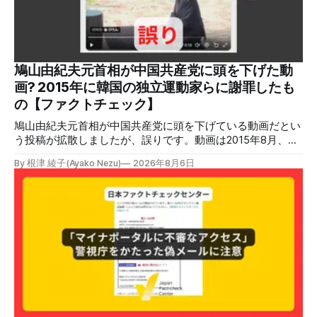
原因だとする投稿が拡散した（例1、例2）。 検証する理由
ソーシャルリスニングツールMeltwaterで調べると、これら
の投稿の表示回数は少なくとも合計194万回を超えている。
爆発の原因をめぐって、さまざまな根拠不明の情報が飛び交
っているため検証する。 検証過程 イオンモール熊本の爆発
鳩山由紀夫元首相が中国共産党に頭を下げた動
2026年7月28日午後16時27分ごろ、熊本県で震度7の地震が
画? 2015年に韓国の独立運動家らに謝罪したも
発生した。午後6時ごろ、嘉島町のショッピングセンター
の【ファクトチェック】
「イ
鳩山由紀夫元首相が中国共産党に頭を下げている動画だとい
う投稿が拡散しましたが、誤りです。動画は2015年8月、鳩
山氏が韓国・ソウル市の西大門刑務所跡を訪問し、韓国の独
By 根津 綾子(Ayako Nezu)
2026年8月6日
立運動家らに謝罪した映像です。中国共産党に対して頭を下
げている動画ではありません。 検証対象 拡散した言説 2026
年7月30日、「日本人がなぜ左翼を嫌うのか、考えたことは
ありますか？/ここに日本の左寄り首相だった鳩山由紀夫が
います。彼は2009年から2010年まで1年間務めました。/こ
のビデオでは、彼が中国を訪問中に中国共産党に対して恥じ
らいながら頭を下げています」という英文付きの動画がXで
拡散した。 検証する理由 8月6日現在、投稿は200回以上リ
ポストされ、表示は20万件を超える。 投稿には「私の日本
語力が衰えていたら申し訳ないですが、動画に『韓国』と書
いてあるように見えます」などの英語の指摘もあるが、「日