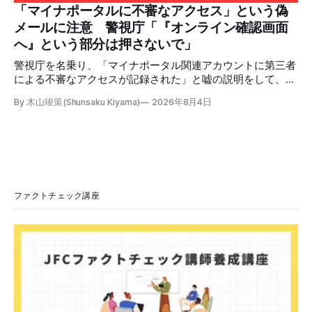
本が犯した残虐行為を謝罪するのは悪いことだと思わない」
「マイナポータルに不審なアクセス」という偽
「共産主義者に恥じて頭を下げるべき人はいない」など、拡
メールに注意 警視庁「『オンライン確認画面
散した投稿を真に受けた反応も多いため検証する。 検証過
へ』という部分は押さないで」
程 動
警視庁を名乗り、「マイナポータル関連アカウントに第三者
による不審なアクセスが記録された」と嘘の説明をして、リ
ンクへ誘導する偽メールが出回っています。警視庁は公式X
By 木山竣策(Shunsaku Kiyama)
2026年8月4日
で、メール内のリンクを押さないようにと注意を呼びかけて
います。 SNSで「不審なメールが届いた」との報告が相次ぐ
2026年7月ごろから「警視庁サイバーセキュリティ対策本
部」を名乗るメールが届いたという投稿がX（旧Twitter）上
で複数確認できる(例1、例2、例3)。 偽メールの件名は
「【警視庁】マイナポータル：不審なアクセスの確認」。本
文には「警視庁サイバーセキュリティ対策本部」「通知番
ファクトチェック講座
号：MN-2026-●●●」「マイナポータル関連アカウント
に、第三者による不審なアクセスが記録されました」「お客
様のメールアドレスと一致しています」と記している。 そ
のうえで「2026年8月2日（日）23:59までに、ご本人操作か
どうかご確認ください」などと「オンライン確認画面へ」と
いうリンクをクリックするよう誘導している。 本文には、
警視庁の住所（東京都千代田区霞が関2-1-1）も書かれてい
る。 しかし、