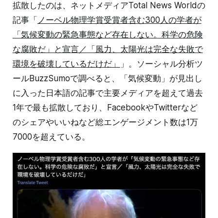
拡散したのは、ネットメディアTotal News Worldの
記事「
ノーベル物理学賞受賞者含む300人の学者が
「気候変動の緊急事態など存在しない。科学の危険
な腐敗だ」と宣言／「風力、太陽光は完全な失敗で
環境を破壊しているだけだ」
」。ソーシャル分析ツ
ールBuzzSumoで調べると、「気候変動」が見出し
に入った日本語の記事で主要メディアを超えて過去
1年で最も拡散しており、FacebookやTwitterなど
のシェアやいいねなど総エンゲージメント数は1万
7000を超えている。