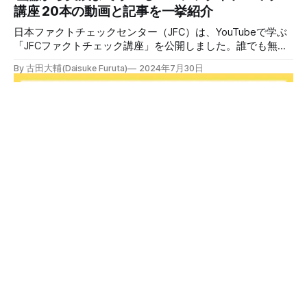
けでは、対策になりません。最初から騙されたい人はいませ
講座 20本の動画と記事を一挙紹介
ん。誰だって気をつけているのに、誤った情
日本ファクトチェックセンター（JFC）は、YouTubeで学ぶ
「JFCファクトチェック講座」を公開しました。誰でも無料
で視聴可能で、広がる偽・誤情報に対して自分で実践できる
By 古田大輔(Daisuke Furuta)
2024年7月30日
ファクトチェックやメディアリテラシーの知識を学ぶことが
できます。 理論編と実践編の中身 理論編では、偽・誤情報
の日本での影響を調べた2万人調査の紹介や、間違った情報
を信じてしまう背景にある人間のバイアス、大規模に拡散す
るSNSアルゴリズムなどを解説しています。 実践編では、画
像や動画や生成AIなど、偽・誤情報をどのように検証したら
良いかをJFCが検証してきた事例から具体的に学びます。
JFCファクトチェッカー認定試験を開始 2024年7月29日か
ら、これらの内容について習熟度を確認するJFCファクトチ
ェッカー認定試験を開始します。誰でもいつでも受験可能で
す（2024年度中は受験料1000円、2025年度から2000円）。
合格者には様々な技能をデジタル証明するオープンバッジ・
JFCファクトチェッカー認定試験
ネットワークを活用して、JFCファクトチェッカーの認定証
日本ファクトチェックセンター（JFC）はJFCファクトチェ
を発行します。 JFCファクトチェッカー認定試験
ッカー認定試験を開始します。YouTubeで公開しているファ
クトチェック講座から出題し、合格者に認定証を授与しま
By 日本ファクトチェックセンター(JFC)
2024年7月29日
す。 拡散する偽・誤情報から身を守るために 偽・誤情報の
拡散は増える一方で、皆さんが日常的に使用しているSNSや