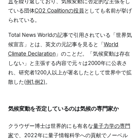
言
を繰り返しており、気候変動に否定的な主張をし
ている団体
CO2 Coalitionの役員
としても名前が挙げ
られている。
Total News Worldの記事で引用されている「世界気
候宣言」とは、英文の元記事を見ると「
World
Climate Declaration
」のことだ。「気候変動は存在
しない」と主張する内容で元々は2000年に公表さ
れ、研究者1200人以上が署名したとして世界中で拡
散した(
例1
,
例2)
。
気候変動を否定しているのは気候の専門家か
クラウザー博士は世界的にも有名な
量子力学の専門
家
で、2022年に量子情報科学への貢献でノーベル