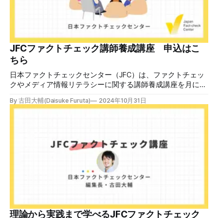
JFCファクトチェック講師養成講座 申込はこ
ちら
日本ファクトチェックセンター（JFC）は、ファクトチェッ
クやメディア情報リテラシーに関する講師養成講座を月に1
度開催しています。講座はオンラインで90分間。修了者には
By 古田大輔(Daisuke Furuta)
2024年10月31日
認定バッジと教室や職場などで利用可能な教材を提供しま
す。 次回の開講は8月23日（日）午後4時~5時30分で、お申
し込みはこちら。 日本ファクトチェックセンター（JFC）
ファクトチェック講師養成講座 8月23日（日）開催分日本
ファクトチェックセンター（JFC）による講師養成講座で
す。 講師養成講座（オンラインで90分）を受講いただいた
後、修了課題を提出された方には、教室や職場などで利用可
能な教材の提... powered by Peatix : More than a
ticket.Peatix 受講条件はファクトチェッカー認定試験に合格
していること。講師養成講座は1回の受講で修了となりま
す。 受講生には教材を提供 デマや不確かな情報が蔓延する
中で、自衛策が求められています。「気をつけて」というだ
理論から実践まで学べるJFCファクトチェック