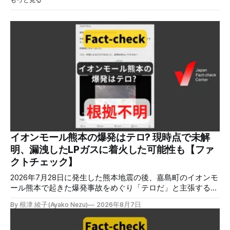
イオンモール熊本の爆発はテロ? 現時点で未解
明、漏洩したLPガスに着火した可能性も【ファ
クトチェック】
2026年7月28日に発生した熊本地震の後、嘉島町のイオンモ
ール熊本で起きた爆発事故をめぐり「テロだ」と主張する投
稿が拡散しましたが、根拠不明です。経済産業省は漏洩した
By 根津 綾子(Ayako Nezu)
2026年8月7日
LPガスに着火した可能性に言及していますが、現時点で未解
明です。イオンは8月5日、外部専門家らによる事故調査委員
会を設置すると発表しました。 検証対象 拡散した言説 2026