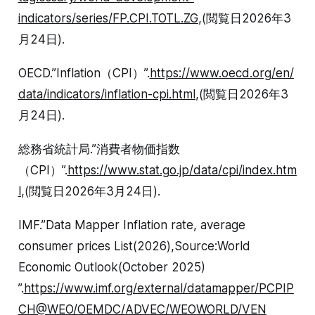
indicators/series/FP.CPI.TOTL.ZG
,(閲覧日2026年3
月24日).
OECD.”Inflation（CPI）”.
https://www.oecd.org/en/
data/indicators/inflation-cpi.html
,(閲覧日2026年3
月24日).
総務省統計局.”消費者物価指数
（CPI）”.
https://www.stat.go.jp/data/cpi/index.htm
l
,(閲覧日2026年3月24日).
IMF.”Data Mapper Inflation rate, average
consumer prices List(2026),Source:World
Economic Outlook(October 2025)
”.
https://www.imf.org/external/datamapper/PCPIP
CH@WEO/OEMDC/ADVEC/WEOWORLD/VEN