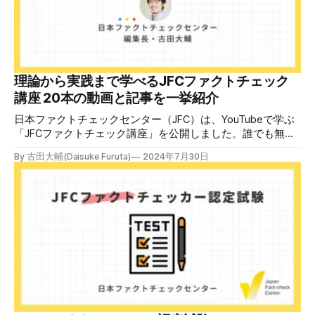
後、修了課題を提出された方には、教室や職場などで利用可
能な教材の提... powered by Peatix : More than a
ticket.Peatix 受講条件はファクトチェッカー認定試験に合格
していること。講師養成講座は1回の受講で修了となりま
す。 受講生には教材を提供 デマや不確かな情報が蔓延する
中で、自衛策が求められています。「気をつけて」というだ
理論から実践まで学べるJFCファクトチェック
けでは、対策になりません。最初から騙されたい人はいませ
講座 20本の動画と記事を一挙紹介
ん。誰だって気をつけているのに、誤った情
日本ファクトチェックセンター（JFC）は、YouTubeで学ぶ
「JFCファクトチェック講座」を公開しました。誰でも無料
で視聴可能で、広がる偽・誤情報に対して自分で実践できる
By 古田大輔(Daisuke Furuta)
2024年7月30日
ファクトチェックやメディアリテラシーの知識を学ぶことが
できます。 理論編と実践編の中身 理論編では、偽・誤情報
の日本での影響を調べた2万人調査の紹介や、間違った情報
を信じてしまう背景にある人間のバイアス、大規模に拡散す
るSNSアルゴリズムなどを解説しています。 実践編では、画
像や動画や生成AIなど、偽・誤情報をどのように検証したら
良いかをJFCが検証してきた事例から具体的に学びます。
JFCファクトチェッカー認定試験を開始 2024年7月29日か
ら、これらの内容について習熟度を確認するJFCファクトチ
ェッカー認定試験を開始します。誰でもいつでも受験可能で
す（2024年度中は受験料1000円、2025年度から2000円）。