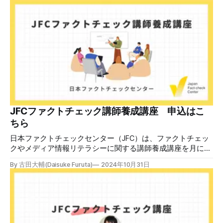
語力が衰えていたら申し訳ないですが、動画に『韓国』と書
いてあるように見えます」などの英語の指摘もあるが、「日
本が犯した残虐行為を謝罪するのは悪いことだと思わない」
「共産主義者に恥じて頭を下げるべき人はいない」など、拡
散した投稿を真に受けた反応も多いため検証する。 検証過
程 動
JFCファクトチェック講師養成講座 申込はこ
ちら
日本ファクトチェックセンター（JFC）は、ファクトチェッ
クやメディア情報リテラシーに関する講師養成講座を月に1
度開催しています。講座はオンラインで90分間。修了者には
By 古田大輔(Daisuke Furuta)
2024年10月31日
認定バッジと教室や職場などで利用可能な教材を提供しま
す。 次回の開講は8月23日（日）午後4時~5時30分で、お申
し込みはこちら。 日本ファクトチェックセンター（JFC）
ファクトチェック講師養成講座 8月23日（日）開催分日本
ファクトチェックセンター（JFC）による講師養成講座で
す。 講師養成講座（オンラインで90分）を受講いただいた