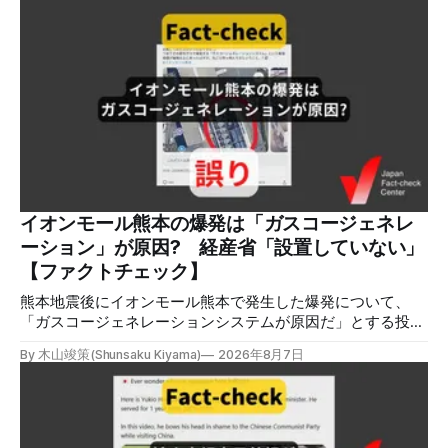
明です。イオンは8月5日、外部専門家らによる事故調査委員
会を設置すると発表しました。 検証対象 拡散した言説 2026
年8月2日、イオンモール熊本の爆発がテロによるものだと主
張する投稿がＸで拡散した。 検証する理由 8月5日現在、投
稿は600回以上リポストされ、表示は19万件を超える。 同様
の情報の拡散量を調べるため、「熊本」「イオンモール」
「爆発」「テロ」など複数のキーワードを組み合わせてソー
シャル分析ツールMeltwaterで調べると、総投稿数は8月5日
までに約9900件あった(例1,2,3)。拡散のほとんどはXだ。 こ
れらの投稿は根拠を示していないが、「ガス爆発には見えな
いね」「これは 熊本を略奪する為のテロですよ」など、投
イオンモール熊本の爆発は「ガスコージェネレ
稿を真に受けたり、同調する反応が多い。「デマまたは不確
ーション」が原因? 経産省「設置していない」
定な情報を流すな」や「陰謀論だよ」などの指摘
【ファクトチェック】
熊本地震後にイオンモール熊本で発生した爆発について、
「ガスコージェネレーションシステムが原因だ」とする投稿
がXで拡散しましたが、誤りです。経済産業省は「ガスコー
By 木山竣策(Shunsaku Kiyama)
2026年8月7日
ジェネレーションやガス発電機は設置していないことを確認
している」と発表し、LPガスが原因だった可能性が高いと説
明しています。またイオンは5日、事故原因を調べる事故調
査委員会を設置すると発表しました。 検証対象 拡散した投
稿 イオンモール熊本で発生した爆発を受けて、Xでは、都市