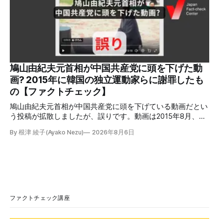
ガスを燃料としてガスエンジンやガスタービンで発電し、排
熱を冷暖房などに利用する「ガスコージェネレーション」が
原因だとする投稿が拡散した（例1、例2）。 検証する理由
ソーシャルリスニングツールMeltwaterで調べると、これら
の投稿の表示回数は少なくとも合計194万回を超えている。
爆発の原因をめぐって、さまざまな根拠不明の情報が飛び交
っているため検証する。 検証過程 イオンモール熊本の爆発
鳩山由紀夫元首相が中国共産党に頭を下げた動
2026年7月28日午後16時27分ごろ、熊本県で震度7の地震が
画? 2015年に韓国の独立運動家らに謝罪したも
発生した。午後6時ごろ、嘉島町のショッピングセンター
の【ファクトチェック】
「イ
鳩山由紀夫元首相が中国共産党に頭を下げている動画だとい
う投稿が拡散しましたが、誤りです。動画は2015年8月、鳩
山氏が韓国・ソウル市の西大門刑務所跡を訪問し、韓国の独
By 根津 綾子(Ayako Nezu)
2026年8月6日
立運動家らに謝罪した映像です。中国共産党に対して頭を下
げている動画ではありません。 検証対象 拡散した言説 2026
年7月30日、「日本人がなぜ左翼を嫌うのか、考えたことは
ありますか？/ここに日本の左寄り首相だった鳩山由紀夫が
います。彼は2009年から2010年まで1年間務めました。/こ
のビデオでは、彼が中国を訪問中に中国共産党に対して恥じ
らいながら頭を下げています」という英文付きの動画がXで
ファクトチェック講座
拡散した。 検証する理由 8月6日現在、投稿は200回以上リ
ポストされ、表示は20万件を超える。 投稿には「私の日本