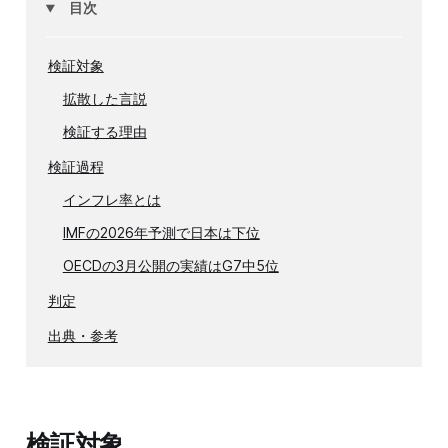
目次
検証対象
拡散した言説
検証する理由
検証過程
インフレ率とは
IMFの2026年予測で日本は下位
OECDの3月公開の実績はG7中5位
判定
出典・参考
検証対象