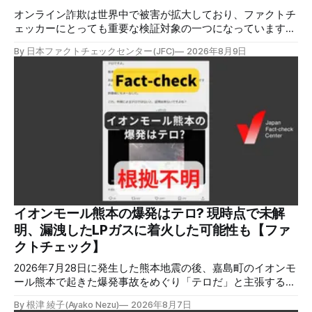
オンライン詐欺は世界中で被害が拡大しており、ファクトチ
ェッカーにとっても重要な検証対象の一つになっています。
熊本地震をめぐっても、寄付金詐欺や目立つ投稿に詐欺サイ
By 日本ファクトチェックセンター(JFC)
2026年8月9日
トへのリンクを貼るなどの手口が複数確認されています。
✉️日本ファクトチェックセンター（JFC）がこの1週間に出
した記事を中心に、その他のメディアも含めて、ファクトチ
ェックや偽情報関連の情報をまとめました。同じ内容をニュ
ースレターでも配信しています。登録はこちら。 今週のお
知らせ JFCファクトチェック講師養成講座 申込はこちら 日
本ファクトチェックセンター（JFC）は、ファクトチェック
やメディア情報リテラシーに関する講師養成講座を月に1度
開催しています。講座はオンラインで90分間。修了者には認
定バッジと教室や職場などで利用可能な教材を提供します。
次回の開講は8月23日（日）午後4時~5時30分で、お申し込
みはこちら。 日本ファクトチェックセンター（JFC） ファ
イオンモール熊本の爆発はテロ? 現時点で未解
クトチェック講師養成講座 8月23日（日）開催分日本ファ
明、漏洩したLPガスに着火した可能性も【ファ
クトチェックセンター（JFC）による講師養成講座です。 講
クトチェック】
師養成講座（オ
2026年7月28日に発生した熊本地震の後、嘉島町のイオンモ
ール熊本で起きた爆発事故をめぐり「テロだ」と主張する投
稿が拡散しましたが、根拠不明です。経済産業省は漏洩した
By 根津 綾子(Ayako Nezu)
2026年8月7日
LPガスに着火した可能性に言及していますが、現時点で未解