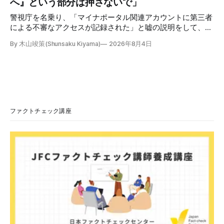
へ』という部分は押さないで」
程 動
警視庁を名乗り、「マイナポータル関連アカウントに第三者
による不審なアクセスが記録された」と嘘の説明をして、リ
ンクへ誘導する偽メールが出回っています。警視庁は公式X
By 木山竣策(Shunsaku Kiyama)
2026年8月4日
で、メール内のリンクを押さないようにと注意を呼びかけて
います。 SNSで「不審なメールが届いた」との報告が相次ぐ
2026年7月ごろから「警視庁サイバーセキュリティ対策本
部」を名乗るメールが届いたという投稿がX（旧Twitter）上
で複数確認できる(例1、例2、例3)。 偽メールの件名は
「【警視庁】マイナポータル：不審なアクセスの確認」。本
文には「警視庁サイバーセキュリティ対策本部」「通知番
ファクトチェック講座
号：MN-2026-●●●」「マイナポータル関連アカウント
に、第三者による不審なアクセスが記録されました」「お客
様のメールアドレスと一致しています」と記している。 そ
のうえで「2026年8月2日（日）23:59までに、ご本人操作か
どうかご確認ください」などと「オンライン確認画面へ」と
いうリンクをクリックするよう誘導している。 本文には、
警視庁の住所（東京都千代田区霞が関2-1-1）も書かれてい
る。 しかし、