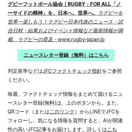
グビーフットボール協会｜RUGBY：FOR ALL「ノ
ーサイドの精神」を、日本へ、世界へ。
ラグビーを
世界一楽しもう！ラグビー日本代表のニュース・試
合日程・結果およびイベント情報など最新情報が満
載。ラグビーの普及・www.rugby-japan.jp
ニュースレター登録（無料）はこちら
判定基準などは
JFCファクトチェック指針
をご参照
ください。
毎週、ファクトチェック情報をまとめて届けるニュ
ースレター登録(無料)は、上のボタンから。また、
QRコード（または
このリンク
）からLINEでJFCを
フォローし、気になる情報を質問すると、AIが関連
性の高いJFC記事をお届けします。詳しくは
こち