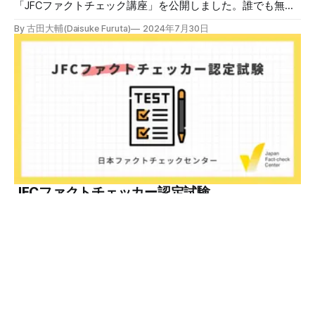
「JFCファクトチェック講座」を公開しました。誰でも無料
で視聴可能で、広がる偽・誤情報に対して自分で実践できる
By 古田大輔(Daisuke Furuta)
2024年7月30日
ファクトチェックやメディアリテラシーの知識を学ぶことが
できます。 理論編と実践編の中身 理論編では、偽・誤情報
の日本での影響を調べた2万人調査の紹介や、間違った情報
を信じてしまう背景にある人間のバイアス、大規模に拡散す
るSNSアルゴリズムなどを解説しています。 実践編では、画
像や動画や生成AIなど、偽・誤情報をどのように検証したら
良いかをJFCが検証してきた事例から具体的に学びます。
JFCファクトチェッカー認定試験を開始 2024年7月29日か
ら、これらの内容について習熟度を確認するJFCファクトチ
ェッカー認定試験を開始します。誰でもいつでも受験可能で
す（2024年度中は受験料1000円、2025年度から2000円）。
合格者には様々な技能をデジタル証明するオープンバッジ・
JFCファクトチェッカー認定試験
ネットワークを活用して、JFCファクトチェッカーの認定証
日本ファクトチェックセンター（JFC）はJFCファクトチェ
を発行します。 JFCファクトチェッカー認定試験
ッカー認定試験を開始します。YouTubeで公開しているファ
クトチェック講座から出題し、合格者に認定証を授与しま
By 日本ファクトチェックセンター(JFC)
2024年7月29日
す。 拡散する偽・誤情報から身を守るために 偽・誤情報の
拡散は増える一方で、皆さんが日常的に使用しているSNSや
動画プラットフォームに蔓延しています。偽広告や偽サイト
へのリンクなどによる詐欺被害も広がっています。 JFCが国
運営団体
利用規約
プライバシーポリシー
際大学グロコムと実施した調査では、実際に拡散した偽・誤