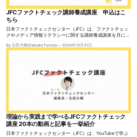
JFCファクトチェック講師養成講座 申込はこ
ちら
日本ファクトチェックセンター（JFC）は、ファクトチェッ
クやメディア情報リテラシーに関する講師養成講座を月に1
度開催しています。講座はオンラインで90分間。修了者には
By 古田大輔(Daisuke Furuta)
2024年10月31日
認定バッジと教室や職場などで利用可能な教材を提供しま
す。 次回の開講は8月23日（日）午後4時~5時30分で、お申
し込みはこちら。 日本ファクトチェックセンター（JFC）
ファクトチェック講師養成講座 8月23日（日）開催分日本
ファクトチェックセンター（JFC）による講師養成講座で
す。 講師養成講座（オンラインで90分）を受講いただいた
後、修了課題を提出された方には、教室や職場などで利用可
能な教材の提... powered by Peatix : More than a
ticket.Peatix 受講条件はファクトチェッカー認定試験に合格
していること。講師養成講座は1回の受講で修了となりま
す。 受講生には教材を提供 デマや不確かな情報が蔓延する
中で、自衛策が求められています。「気をつけて」というだ
理論から実践まで学べるJFCファクトチェック
けでは、対策になりません。最初から騙されたい人はいませ
講座 20本の動画と記事を一挙紹介
ん。誰だって気をつけているのに、誤った情
日本ファクトチェックセンター（JFC）は、YouTubeで学ぶ