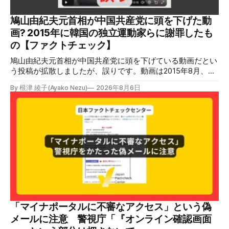
爆発の原因をめぐって、さまざまな根拠不明の情報が飛び交
っているため検証する。 検証過程 イオンモール熊本の爆発
鳩山由紀夫元首相が中国共産党に頭を下げた動
2026年7月28日午後16時27分ごろ、熊本県で震度7の地震が
画? 2015年に韓国の独立運動家らに謝罪したも
発生した。午後6時ごろ、嘉島町のショッピングセンター
の【ファクトチェック】
「イ
鳩山由紀夫元首相が中国共産党に頭を下げている動画だとい
う投稿が拡散しましたが、誤りです。動画は2015年8月、鳩
山氏が韓国・ソウル市の西大門刑務所跡を訪問し、韓国の独
By 根津 綾子(Ayako Nezu)
2026年8月6日
立運動家らに謝罪した映像です。中国共産党に対して頭を下
げている動画ではありません。 検証対象 拡散した言説 2026
年7月30日、「日本人がなぜ左翼を嫌うのか、考えたことは
ありますか？/ここに日本の左寄り首相だった鳩山由紀夫が
います。彼は2009年から2010年まで1年間務めました。/こ
のビデオでは、彼が中国を訪問中に中国共産党に対して恥じ
らいながら頭を下げています」という英文付きの動画がXで
拡散した。 検証する理由 8月6日現在、投稿は200回以上リ
ポストされ、表示は20万件を超える。 投稿には「私の日本
語力が衰えていたら申し訳ないですが、動画に『韓国』と書
いてあるように見えます」などの英語の指摘もあるが、「日
本が犯した残虐行為を謝罪するのは悪いことだと思わない」
「マイナポータルに不審なアクセス」という偽
「共産主義者に恥じて頭を下げるべき人はいない」など、拡
メールに注意 警視庁「『オンライン確認画面
散した投稿を真に受けた反応も多いため検証する。 検証過