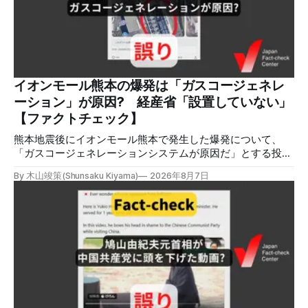
の情報の拡散量を調べるため、「熊本」「イオンモール」
「爆発」「テロ」など複数のキーワードを組み合わせてソー
シャル分析ツールMeltwaterで調べると、総投稿数は8月5日
までに約9900件あった(例1,2,3)。拡散のほとんどはXだ。 こ
れらの投稿は根拠を示していないが、「ガス爆発には見えな
いね」「これは 熊本を略奪する為のテロですよ」など、投
イオンモール熊本の爆発は「ガスコージェネレ
稿を真に受けたり、同調する反応が多い。「デマまたは不確
ーション」が原因? 経産省「設置していない」
定な情報を流すな」や「陰謀論だよ」などの指摘
【ファクトチェック】
熊本地震後にイオンモール熊本で発生した爆発について、
「ガスコージェネレーションシステムが原因だ」とする投稿
がXで拡散しましたが、誤りです。経済産業省は「ガスコー
By 木山竣策(Shunsaku Kiyama)
2026年8月7日
ジェネレーションやガス発電機は設置していないことを確認
している」と発表し、LPガスが原因だった可能性が高いと説
明しています。またイオンは5日、事故原因を調べる事故調
査委員会を設置すると発表しました。 検証対象 拡散した投
稿 イオンモール熊本で発生した爆発を受けて、Xでは、都市
ガスを燃料としてガスエンジンやガスタービンで発電し、排
熱を冷暖房などに利用する「ガスコージェネレーション」が
原因だとする投稿が拡散した（例1、例2）。 検証する理由
ソーシャルリスニングツールMeltwaterで調べると、これら
の投稿の表示回数は少なくとも合計194万回を超えている。