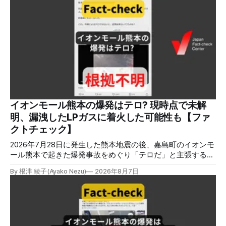
イオンモール熊本の爆発はテロ? 現時点で未解
明、漏洩したLPガスに着火した可能性も【ファ
クトチェック】
2026年7月28日に発生した熊本地震の後、嘉島町のイオンモ
ール熊本で起きた爆発事故をめぐり「テロだ」と主張する投
稿が拡散しましたが、根拠不明です。経済産業省は漏洩した
By 根津 綾子(Ayako Nezu)
2026年8月7日
LPガスに着火した可能性に言及していますが、現時点で未解
明です。イオンは8月5日、外部専門家らによる事故調査委員
会を設置すると発表しました。 検証対象 拡散した言説 2026
年8月2日、イオンモール熊本の爆発がテロによるものだと主
張する投稿がＸで拡散した。 検証する理由 8月5日現在、投
稿は600回以上リポストされ、表示は19万件を超える。 同様