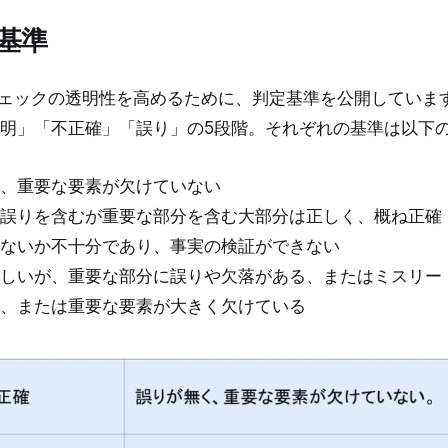
定基準
チェックの透明性を高めるために、判定基準を公開していま
明」「不正確」「誤り」の5段階。それぞれの基準は以下
、重要な要素が欠けていない
誤りを含むが重要な部分を含む大部分は正しく、概ね正確
ないか不十分であり、事実の検証ができない
しいが、重要な部分に誤りや欠落がある、またはミスリー
、または重要な要素が大きく欠けている