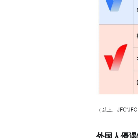
（以上、JFC”
JF
外国人優遇