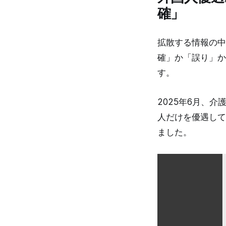
確」
拡散する情報の中
確」か「誤り」か
す。
2025年6月、
人だけを優遇して
ました。