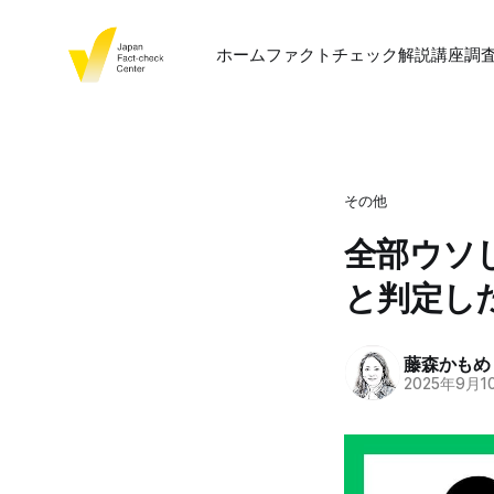
ホーム
ファクトチェック
解説
講座
調
その他
全部ウソ
と判定し
藤森かもめ（K
2025年9月1