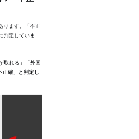
あります。「不正
に判定していま
格が取れる」「外国
不正確」と判定し