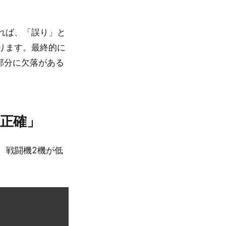
れば、「誤り」と
ります。最終的に
部分に欠落がある
正確」
、戦闘機2機が低