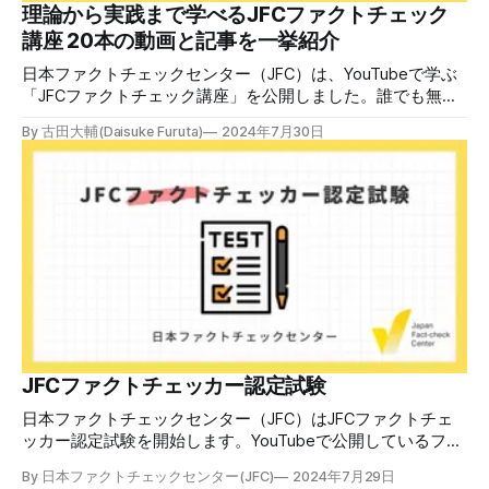
中で、自衛策が求められています。「気をつけて」というだ
理論から実践まで学べるJFCファクトチェック
けでは、対策になりません。最初から騙されたい人はいませ
講座 20本の動画と記事を一挙紹介
ん。誰だって気をつけているのに、誤った情
日本ファクトチェックセンター（JFC）は、YouTubeで学ぶ
「JFCファクトチェック講座」を公開しました。誰でも無料
で視聴可能で、広がる偽・誤情報に対して自分で実践できる
By 古田大輔(Daisuke Furuta)
2024年7月30日
ファクトチェックやメディアリテラシーの知識を学ぶことが
できます。 理論編と実践編の中身 理論編では、偽・誤情報
の日本での影響を調べた2万人調査の紹介や、間違った情報
を信じてしまう背景にある人間のバイアス、大規模に拡散す
るSNSアルゴリズムなどを解説しています。 実践編では、画
像や動画や生成AIなど、偽・誤情報をどのように検証したら
良いかをJFCが検証してきた事例から具体的に学びます。
JFCファクトチェッカー認定試験を開始 2024年7月29日か
ら、これらの内容について習熟度を確認するJFCファクトチ
ェッカー認定試験を開始します。誰でもいつでも受験可能で
す（2024年度中は受験料1000円、2025年度から2000円）。
合格者には様々な技能をデジタル証明するオープンバッジ・
JFCファクトチェッカー認定試験
ネットワークを活用して、JFCファクトチェッカーの認定証
日本ファクトチェックセンター（JFC）はJFCファクトチェ
を発行します。 JFCファクトチェッカー認定試験
ッカー認定試験を開始します。YouTubeで公開しているファ
クトチェック講座から出題し、合格者に認定証を授与しま
By 日本ファクトチェックセンター(JFC)
2024年7月29日
す。 拡散する偽・誤情報から身を守るために 偽・誤情報の