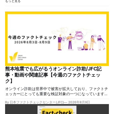
もっと見る
熊本地震でも広がるうオンライン詐欺/JFC記
事・動画や関連記事【今週のファクトチェッ
ク】
オンライン詐欺は世界中で被害が拡大しており、ファクトチ
ェッカーにとっても重要な検証対象の一つになっています。
熊本地震をめぐっても、寄付金詐欺や目立つ投稿に詐欺サイ
By 日本ファクトチェックセンター(JFC)
2026年8月9日
トへのリンクを貼るなどの手口が複数確認されています。
✉️日本ファクトチェックセンター（JFC）がこの1週間に出