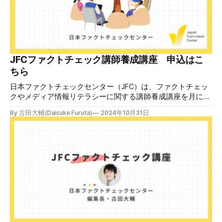
JFCファクトチェック講師養成講座 申込はこ
ちら
日本ファクトチェックセンター（JFC）は、ファクトチェッ
クやメディア情報リテラシーに関する講師養成講座を月に1
度開催しています。講座はオンラインで90分間。修了者には
By 古田大輔(Daisuke Furuta)
2024年10月31日
認定バッジと教室や職場などで利用可能な教材を提供しま
す。 次回の開講は8月23日（日）午後4時~5時30分で、お申
し込みはこちら。 日本ファクトチェックセンター（JFC）
ファクトチェック講師養成講座 8月23日（日）開催分日本
ファクトチェックセンター（JFC）による講師養成講座で
す。 講師養成講座（オンラインで90分）を受講いただいた
後、修了課題を提出された方には、教室や職場などで利用可
能な教材の提... powered by Peatix : More than a
ticket.Peatix 受講条件はファクトチェッカー認定試験に合格
していること。講師養成講座は1回の受講で修了となりま
す。 受講生には教材を提供 デマや不確かな情報が蔓延する