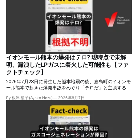
した記事を中心に、その他のメディアも含めて、ファクトチ
ェックや偽情報関連の情報をまとめました。同じ内容をニュ
ースレターでも配信しています。登録はこちら。 今週のお
知らせ JFCファクトチェック講師養成講座 申込はこちら 日
本ファクトチェックセンター（JFC）は、ファクトチェック
やメディア情報リテラシーに関する講師養成講座を月に1度
開催しています。講座はオンラインで90分間。修了者には認
定バッジと教室や職場などで利用可能な教材を提供します。
次回の開講は8月23日（日）午後4時~5時30分で、お申し込
みはこちら。 日本ファクトチェックセンター（JFC） ファ
イオンモール熊本の爆発はテロ? 現時点で未解
クトチェック講師養成講座 8月23日（日）開催分日本ファ
明、漏洩したLPガスに着火した可能性も【ファ
クトチェックセンター（JFC）による講師養成講座です。 講
クトチェック】
師養成講座（オ
2026年7月28日に発生した熊本地震の後、嘉島町のイオンモ
ール熊本で起きた爆発事故をめぐり「テロだ」と主張する投
稿が拡散しましたが、根拠不明です。経済産業省は漏洩した
By 根津 綾子(Ayako Nezu)
2026年8月7日
LPガスに着火した可能性に言及していますが、現時点で未解
明です。イオンは8月5日、外部専門家らによる事故調査委員
会を設置すると発表しました。 検証対象 拡散した言説 2026
年8月2日、イオンモール熊本の爆発がテロによるものだと主
張する投稿がＸで拡散した。 検証する理由 8月5日現在、投
稿は600回以上リポストされ、表示は19万件を超える。 同様
の情報の拡散量を調べるため、「熊本」「イオンモール」