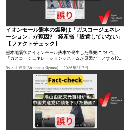
「爆発」「テロ」など複数のキーワードを組み合わせてソー
シャル分析ツールMeltwaterで調べると、総投稿数は8月5日
までに約9900件あった(例1,2,3)。拡散のほとんどはXだ。 こ
れらの投稿は根拠を示していないが、「ガス爆発には見えな
いね」「これは 熊本を略奪する為のテロですよ」など、投
イオンモール熊本の爆発は「ガスコージェネレ
稿を真に受けたり、同調する反応が多い。「デマまたは不確
ーション」が原因? 経産省「設置していない」
定な情報を流すな」や「陰謀論だよ」などの指摘
【ファクトチェック】
熊本地震後にイオンモール熊本で発生した爆発について、
「ガスコージェネレーションシステムが原因だ」とする投稿
がXで拡散しましたが、誤りです。経済産業省は「ガスコー
By 木山竣策(Shunsaku Kiyama)
2026年8月7日
ジェネレーションやガス発電機は設置していないことを確認
している」と発表し、LPガスが原因だった可能性が高いと説
明しています。またイオンは5日、事故原因を調べる事故調
査委員会を設置すると発表しました。 検証対象 拡散した投
稿 イオンモール熊本で発生した爆発を受けて、Xでは、都市
ガスを燃料としてガスエンジンやガスタービンで発電し、排
熱を冷暖房などに利用する「ガスコージェネレーション」が
原因だとする投稿が拡散した（例1、例2）。 検証する理由
ソーシャルリスニングツールMeltwaterで調べると、これら
の投稿の表示回数は少なくとも合計194万回を超えている。
爆発の原因をめぐって、さまざまな根拠不明の情報が飛び交