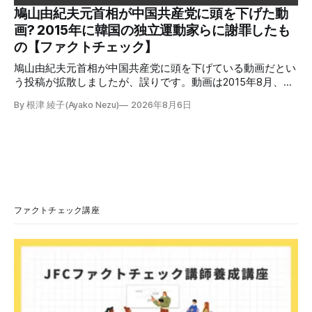
っているため検証する。 検証過程 イオンモール熊本の爆発
鳩山由紀夫元首相が中国共産党に頭を下げた動
2026年7月28日午後16時27分ごろ、熊本県で震度7の地震が
画? 2015年に韓国の独立運動家らに謝罪したも
発生した。午後6時ごろ、嘉島町のショッピングセンター
の【ファクトチェック】
「イ
鳩山由紀夫元首相が中国共産党に頭を下げている動画だとい
う投稿が拡散しましたが、誤りです。動画は2015年8月、鳩
山氏が韓国・ソウル市の西大門刑務所跡を訪問し、韓国の独
By 根津 綾子(Ayako Nezu)
2026年8月6日
立運動家らに謝罪した映像です。中国共産党に対して頭を下
げている動画ではありません。 検証対象 拡散した言説 2026
年7月30日、「日本人がなぜ左翼を嫌うのか、考えたことは
ありますか？/ここに日本の左寄り首相だった鳩山由紀夫が
います。彼は2009年から2010年まで1年間務めました。/こ
のビデオでは、彼が中国を訪問中に中国共産党に対して恥じ
らいながら頭を下げています」という英文付きの動画がXで
拡散した。 検証する理由 8月6日現在、投稿は200回以上リ
ファクトチェック講座
ポストされ、表示は20万件を超える。 投稿には「私の日本
語力が衰えていたら申し訳ないですが、動画に『韓国』と書
いてあるように見えます」などの英語の指摘もあるが、「日
本が犯した残虐行為を謝罪するのは悪いことだと思わない」
「共産主義者に恥じて頭を下げるべき人はいない」など、拡
散した投稿を真に受けた反応も多いため検証する。 検証過
程 動