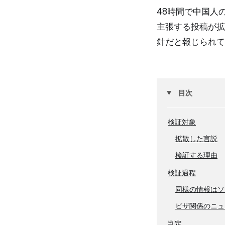
48時間で中国人
主張する投稿が拡
針だと報じられて
目次
検証対象
拡散した言説
検証する理由
検証過程
同様の情報はソ
ビザ関係のニュ
判定