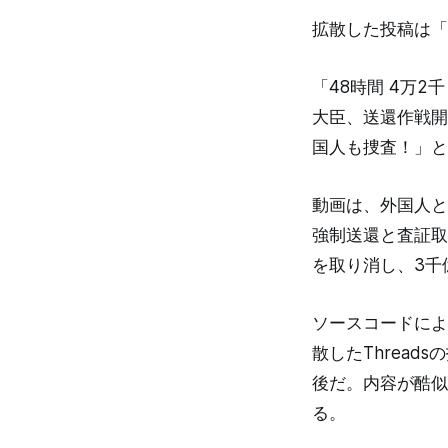
拡散した投稿は「
「48時間 4万2
大臣、送還作戦開始
国人も捜査！」とい
動画は、外国人と
強制送還と査証取
を取り消し、3千
ソースコードによる
散したThread
後だ。内容が酷似
る。