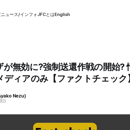
査
ニュース/インフォ
JFCとは
English
ザが無効に?強制送還作戦の開始? 
メディアのみ【ファクトチェック
ako Nezu)
13日