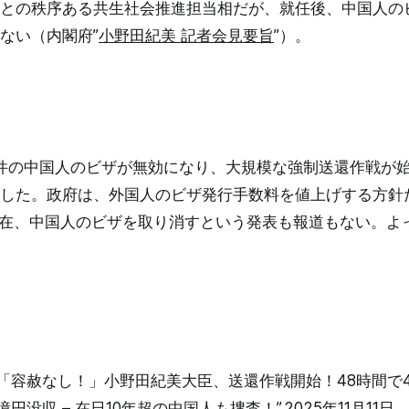
との秩序ある共生社会推進担当相だが、就任後、中国人の
ない（内閣府”
小野田紀美 記者会見要旨
”）。
千件の中国人のビザが無効になり、大規模な強制送還作戦が
した。政府は、外国人のビザ発行手数料を値上げする方針
日現在、中国人のビザを取り消すという発表も報道もない。よ
manı .”「容赦なし！」小野田紀美大臣、送還作戦開始！48時間
億円没収 – 在日10年超の中国人も捜査！”.2025年11月11日.