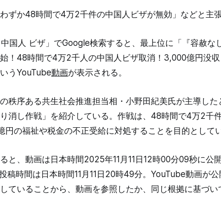
わずか48時間で4万2千件の中国人ビザが無効」などと主
千 中国人 ビザ」でGoogle検索すると、最上位に「『容赦
！48時間で4万2千人の中国人ビザ取消！3,000億円没収 
うYouTube
動画
が表示される。
の秩序ある共生社会推進担当相・小野田紀美氏が主導した
り消し作戦」を紹介している。作戦は、48時間で4万2千
億円の福祉や税金の不正受給に対処することを目的として
と、動画は日本時間2025年11月11日12時00分09秒に
sの投稿時間は日本時間11月11日20時49分。YouTube動画
していることから、動画を参照したか、同じ根拠に基づい