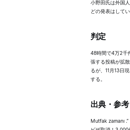
小野田氏は外国人
どの発表はしてい
判定
48時間で4万2
張する投稿が拡散
るが、11月13
する。
出典・参考
Mutfak za
ビザ取消！3,000