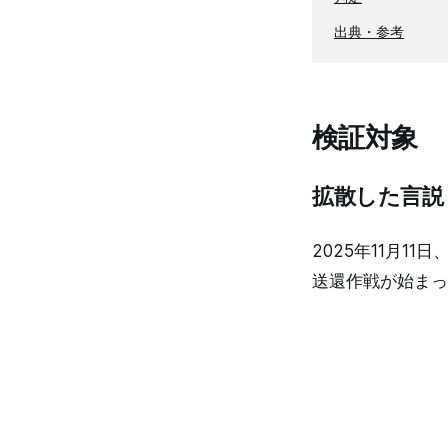
出典・参考
検証対象
拡散した言説
2025年11月1
送還作戦が始まっ