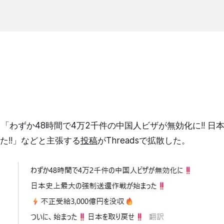
1日、「わずか48時間で4万2千件の中国人ビザが無効化に!! 
た!!」などと主張する
投稿
がThreadsで拡散した。