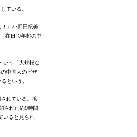
張している。
なし！』小野田紀美
– 在日10年超の中
という「大規模な
件の中国人のビザ
いるという。
公開されている。拡
が公開された約9時間
ていると見られ