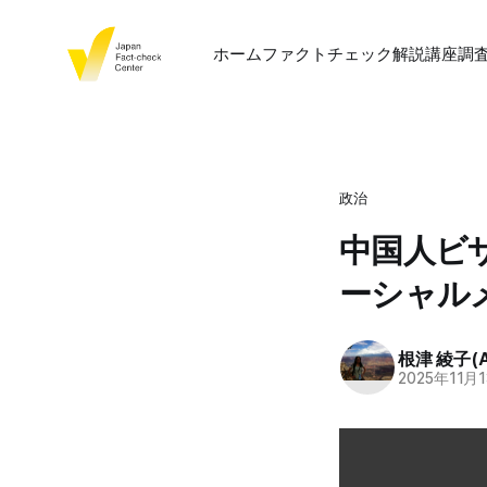
ホーム
ファクトチェック
解説
講座
調
政治
中国人ビ
ーシャル
根津 綾子(Ay
2025年11月