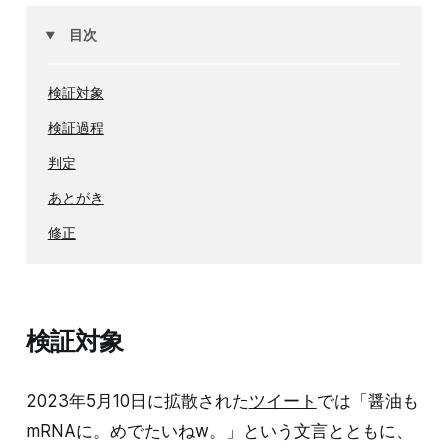
目次
検証対象
検証過程
判定
あとがき
修正
検証対象
2023年5月10日に拡散された
ツイート
では「醤油も
mRNAに。めでたいねw。」という文言とともに、