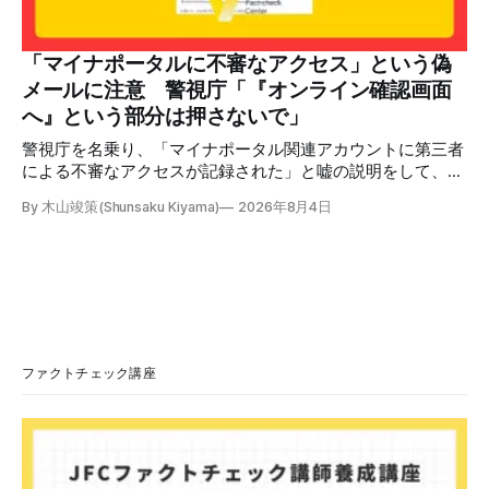
語力が衰えていたら申し訳ないですが、動画に『韓国』と書
いてあるように見えます」などの英語の指摘もあるが、「日
本が犯した残虐行為を謝罪するのは悪いことだと思わない」
「マイナポータルに不審なアクセス」という偽
「共産主義者に恥じて頭を下げるべき人はいない」など、拡
メールに注意 警視庁「『オンライン確認画面
散した投稿を真に受けた反応も多いため検証する。 検証過
へ』という部分は押さないで」
程 動
警視庁を名乗り、「マイナポータル関連アカウントに第三者
による不審なアクセスが記録された」と嘘の説明をして、リ
ンクへ誘導する偽メールが出回っています。警視庁は公式X
By 木山竣策(Shunsaku Kiyama)
2026年8月4日
で、メール内のリンクを押さないようにと注意を呼びかけて
います。 SNSで「不審なメールが届いた」との報告が相次ぐ
2026年7月ごろから「警視庁サイバーセキュリティ対策本
部」を名乗るメールが届いたという投稿がX（旧Twitter）上
で複数確認できる(例1、例2、例3)。 偽メールの件名は
「【警視庁】マイナポータル：不審なアクセスの確認」。本
文には「警視庁サイバーセキュリティ対策本部」「通知番
号：MN-2026-●●●」「マイナポータル関連アカウント
ファクトチェック講座
に、第三者による不審なアクセスが記録されました」「お客
様のメールアドレスと一致しています」と記している。 そ
のうえで「2026年8月2日（日）23:59までに、ご本人操作か
どうかご確認ください」などと「オンライン確認画面へ」と
いうリンクをクリックするよう誘導している。 本文には、