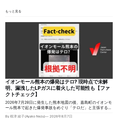
もっと見る
イオンモール熊本の爆発はテロ? 現時点で未解
明、漏洩したLPガスに着火した可能性も【ファ
クトチェック】
2026年7月28日に発生した熊本地震の後、嘉島町のイオンモ
ール熊本で起きた爆発事故をめぐり「テロだ」と主張する投
稿が拡散しましたが、根拠不明です。経済産業省は漏洩した
By 根津 綾子(Ayako Nezu)
2026年8月7日