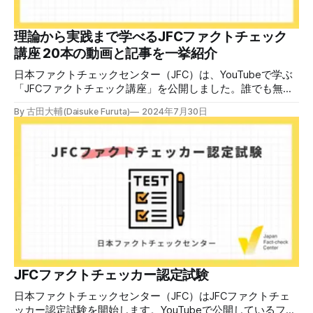
していること。講師養成講座は1回の受講で修了となりま
す。 受講生には教材を提供 デマや不確かな情報が蔓延する
中で、自衛策が求められています。「気をつけて」というだ
理論から実践まで学べるJFCファクトチェック
けでは、対策になりません。最初から騙されたい人はいませ
講座 20本の動画と記事を一挙紹介
ん。誰だって気をつけているのに、誤った情
日本ファクトチェックセンター（JFC）は、YouTubeで学ぶ
「JFCファクトチェック講座」を公開しました。誰でも無料
で視聴可能で、広がる偽・誤情報に対して自分で実践できる
By 古田大輔(Daisuke Furuta)
2024年7月30日
ファクトチェックやメディアリテラシーの知識を学ぶことが
できます。 理論編と実践編の中身 理論編では、偽・誤情報
の日本での影響を調べた2万人調査の紹介や、間違った情報
を信じてしまう背景にある人間のバイアス、大規模に拡散す
るSNSアルゴリズムなどを解説しています。 実践編では、画
像や動画や生成AIなど、偽・誤情報をどのように検証したら
良いかをJFCが検証してきた事例から具体的に学びます。
JFCファクトチェッカー認定試験を開始 2024年7月29日か
ら、これらの内容について習熟度を確認するJFCファクトチ
ェッカー認定試験を開始します。誰でもいつでも受験可能で
す（2024年度中は受験料1000円、2025年度から2000円）。
合格者には様々な技能をデジタル証明するオープンバッジ・
JFCファクトチェッカー認定試験
ネットワークを活用して、JFCファクトチェッカーの認定証
日本ファクトチェックセンター（JFC）はJFCファクトチェ
を発行します。 JFCファクトチェッカー認定試験
ッカー認定試験を開始します。YouTubeで公開しているファ