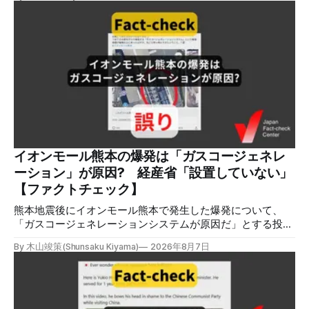
LPガスに着火した可能性に言及していますが、現時点で未解
明です。イオンは8月5日、外部専門家らによる事故調査委員
会を設置すると発表しました。 検証対象 拡散した言説 2026
年8月2日、イオンモール熊本の爆発がテロによるものだと主
張する投稿がＸで拡散した。 検証する理由 8月5日現在、投
稿は600回以上リポストされ、表示は19万件を超える。 同様
の情報の拡散量を調べるため、「熊本」「イオンモール」
「爆発」「テロ」など複数のキーワードを組み合わせてソー
シャル分析ツールMeltwaterで調べると、総投稿数は8月5日
までに約9900件あった(例1,2,3)。拡散のほとんどはXだ。 こ
れらの投稿は根拠を示していないが、「ガス爆発には見えな
いね」「これは 熊本を略奪する為のテロですよ」など、投
イオンモール熊本の爆発は「ガスコージェネレ
稿を真に受けたり、同調する反応が多い。「デマまたは不確
ーション」が原因? 経産省「設置していない」
定な情報を流すな」や「陰謀論だよ」などの指摘
【ファクトチェック】
熊本地震後にイオンモール熊本で発生した爆発について、
「ガスコージェネレーションシステムが原因だ」とする投稿
がXで拡散しましたが、誤りです。経済産業省は「ガスコー
By 木山竣策(Shunsaku Kiyama)
2026年8月7日
ジェネレーションやガス発電機は設置していないことを確認
している」と発表し、LPガスが原因だった可能性が高いと説
明しています。またイオンは5日、事故原因を調べる事故調
査委員会を設置すると発表しました。 検証対象 拡散した投
稿 イオンモール熊本で発生した爆発を受けて、Xでは、都市