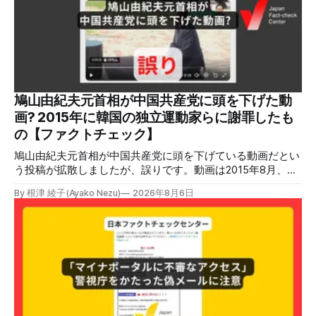
ガスを燃料としてガスエンジンやガスタービンで発電し、排
熱を冷暖房などに利用する「ガスコージェネレーション」が
原因だとする投稿が拡散した（例1、例2）。 検証する理由
ソーシャルリスニングツールMeltwaterで調べると、これら
の投稿の表示回数は少なくとも合計194万回を超えている。
爆発の原因をめぐって、さまざまな根拠不明の情報が飛び交
っているため検証する。 検証過程 イオンモール熊本の爆発
鳩山由紀夫元首相が中国共産党に頭を下げた動
2026年7月28日午後16時27分ごろ、熊本県で震度7の地震が
画? 2015年に韓国の独立運動家らに謝罪したも
発生した。午後6時ごろ、嘉島町のショッピングセンター
の【ファクトチェック】
「イ
鳩山由紀夫元首相が中国共産党に頭を下げている動画だとい
う投稿が拡散しましたが、誤りです。動画は2015年8月、鳩
山氏が韓国・ソウル市の西大門刑務所跡を訪問し、韓国の独
By 根津 綾子(Ayako Nezu)
2026年8月6日
立運動家らに謝罪した映像です。中国共産党に対して頭を下
げている動画ではありません。 検証対象 拡散した言説 2026
年7月30日、「日本人がなぜ左翼を嫌うのか、考えたことは
ありますか？/ここに日本の左寄り首相だった鳩山由紀夫が
います。彼は2009年から2010年まで1年間務めました。/こ
のビデオでは、彼が中国を訪問中に中国共産党に対して恥じ
らいながら頭を下げています」という英文付きの動画がXで
拡散した。 検証する理由 8月6日現在、投稿は200回以上リ
ポストされ、表示は20万件を超える。 投稿には「私の日本