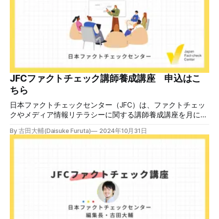
警視庁の住所（東京都千代田区霞が関2-1-1）も書かれてい
る。 しかし、
JFCファクトチェック講師養成講座 申込はこ
ちら
日本ファクトチェックセンター（JFC）は、ファクトチェッ
クやメディア情報リテラシーに関する講師養成講座を月に1
度開催しています。講座はオンラインで90分間。修了者には
By 古田大輔(Daisuke Furuta)
2024年10月31日
認定バッジと教室や職場などで利用可能な教材を提供しま
す。 次回の開講は8月23日（日）午後4時~5時30分で、お申
し込みはこちら。 日本ファクトチェックセンター（JFC）
ファクトチェック講師養成講座 8月23日（日）開催分日本
ファクトチェックセンター（JFC）による講師養成講座で
す。 講師養成講座（オンラインで90分）を受講いただいた
後、修了課題を提出された方には、教室や職場などで利用可
能な教材の提... powered by Peatix : More than a
ticket.Peatix 受講条件はファクトチェッカー認定試験に合格