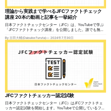
す。 受講生には教材を提供 デマや不確かな情報が蔓延する
中で、自衛策が求められています。「気をつけて」というだ
理論から実践まで学べるJFCファクトチェック
けでは、対策になりません。最初から騙されたい人はいませ
講座 20本の動画と記事を一挙紹介
ん。誰だって気をつけているのに、誤った情
日本ファクトチェックセンター（JFC）は、YouTubeで学ぶ
「JFCファクトチェック講座」を公開しました。誰でも無料
で視聴可能で、広がる偽・誤情報に対して自分で実践できる
By 古田大輔(Daisuke Furuta)
2024年7月30日
ファクトチェックやメディアリテラシーの知識を学ぶことが
できます。 理論編と実践編の中身 理論編では、偽・誤情報
の日本での影響を調べた2万人調査の紹介や、間違った情報
を信じてしまう背景にある人間のバイアス、大規模に拡散す
るSNSアルゴリズムなどを解説しています。 実践編では、画
像や動画や生成AIなど、偽・誤情報をどのように検証したら
良いかをJFCが検証してきた事例から具体的に学びます。
JFCファクトチェッカー認定試験を開始 2024年7月29日か
ら、これらの内容について習熟度を確認するJFCファクトチ
ェッカー認定試験を開始します。誰でもいつでも受験可能で
す（2024年度中は受験料1000円、2025年度から2000円）。
合格者には様々な技能をデジタル証明するオープンバッジ・
JFCファクトチェッカー認定試験
ネットワークを活用して、JFCファクトチェッカーの認定証
日本ファクトチェックセンター（JFC）はJFCファクトチェ
を発行します。 JFCファクトチェッカー認定試験
ッカー認定試験を開始します。YouTubeで公開しているファ