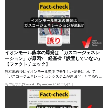
明です。イオンは8月5日、外部専門家らによる事故調査委員
会を設置すると発表しました。 検証対象 拡散した言説 2026
年8月2日、イオンモール熊本の爆発がテロによるものだと主
張する投稿がＸで拡散した。 検証する理由 8月5日現在、投
稿は600回以上リポストされ、表示は19万件を超える。 同様
の情報の拡散量を調べるため、「熊本」「イオンモール」
「爆発」「テロ」など複数のキーワードを組み合わせてソー
シャル分析ツールMeltwaterで調べると、総投稿数は8月5日
までに約9900件あった(例1,2,3)。拡散のほとんどはXだ。 こ
れらの投稿は根拠を示していないが、「ガス爆発には見えな
いね」「これは 熊本を略奪する為のテロですよ」など、投
イオンモール熊本の爆発は「ガスコージェネレ
稿を真に受けたり、同調する反応が多い。「デマまたは不確
ーション」が原因? 経産省「設置していない」
定な情報を流すな」や「陰謀論だよ」などの指摘
【ファクトチェック】
熊本地震後にイオンモール熊本で発生した爆発について、
「ガスコージェネレーションシステムが原因だ」とする投稿
がXで拡散しましたが、誤りです。経済産業省は「ガスコー
By 木山竣策(Shunsaku Kiyama)
2026年8月7日
ジェネレーションやガス発電機は設置していないことを確認
している」と発表し、LPガスが原因だった可能性が高いと説
明しています。またイオンは5日、事故原因を調べる事故調
査委員会を設置すると発表しました。 検証対象 拡散した投
稿 イオンモール熊本で発生した爆発を受けて、Xでは、都市