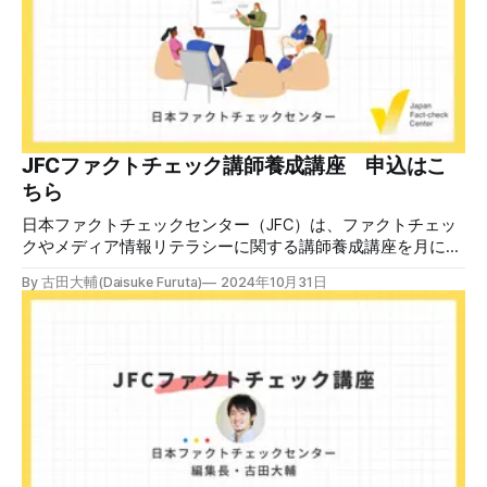
警視庁の住所（東京都千代田区霞が関2-1-1）も書かれてい
る。 しかし、
JFCファクトチェック講師養成講座 申込はこ
ちら
日本ファクトチェックセンター（JFC）は、ファクトチェッ
クやメディア情報リテラシーに関する講師養成講座を月に1
度開催しています。講座はオンラインで90分間。修了者には
By 古田大輔(Daisuke Furuta)
2024年10月31日
認定バッジと教室や職場などで利用可能な教材を提供しま
す。 次回の開講は8月23日（日）午後4時~5時30分で、お申
し込みはこちら。 日本ファクトチェックセンター（JFC）
ファクトチェック講師養成講座 8月23日（日）開催分日本
ファクトチェックセンター（JFC）による講師養成講座で
す。 講師養成講座（オンラインで90分）を受講いただいた
後、修了課題を提出された方には、教室や職場などで利用可
能な教材の提... powered by Peatix : More than a
ticket.Peatix 受講条件はファクトチェッカー認定試験に合格
していること。講師養成講座は1回の受講で修了となりま