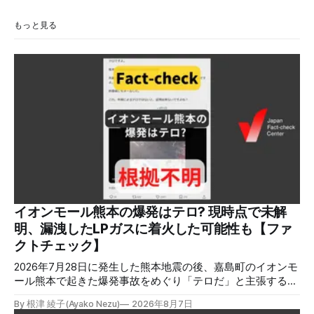
もっと見る
イオンモール熊本の爆発はテロ? 現時点で未解
明、漏洩したLPガスに着火した可能性も【ファ
クトチェック】
2026年7月28日に発生した熊本地震の後、嘉島町のイオンモ
ール熊本で起きた爆発事故をめぐり「テロだ」と主張する投
稿が拡散しましたが、根拠不明です。経済産業省は漏洩した
By 根津 綾子(Ayako Nezu)
2026年8月7日
LPガスに着火した可能性に言及していますが、現時点で未解