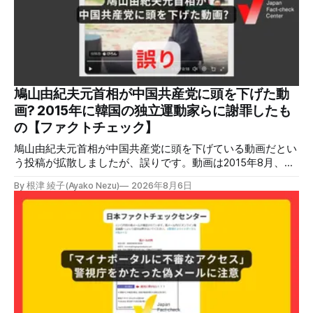
ガスを燃料としてガスエンジンやガスタービンで発電し、排
熱を冷暖房などに利用する「ガスコージェネレーション」が
原因だとする投稿が拡散した（例1、例2）。 検証する理由
ソーシャルリスニングツールMeltwaterで調べると、これら
の投稿の表示回数は少なくとも合計194万回を超えている。
爆発の原因をめぐって、さまざまな根拠不明の情報が飛び交
っているため検証する。 検証過程 イオンモール熊本の爆発
鳩山由紀夫元首相が中国共産党に頭を下げた動
2026年7月28日午後16時27分ごろ、熊本県で震度7の地震が
画? 2015年に韓国の独立運動家らに謝罪したも
発生した。午後6時ごろ、嘉島町のショッピングセンター
の【ファクトチェック】
「イ
鳩山由紀夫元首相が中国共産党に頭を下げている動画だとい
う投稿が拡散しましたが、誤りです。動画は2015年8月、鳩
山氏が韓国・ソウル市の西大門刑務所跡を訪問し、韓国の独
By 根津 綾子(Ayako Nezu)
2026年8月6日
立運動家らに謝罪した映像です。中国共産党に対して頭を下
げている動画ではありません。 検証対象 拡散した言説 2026
年7月30日、「日本人がなぜ左翼を嫌うのか、考えたことは
ありますか？/ここに日本の左寄り首相だった鳩山由紀夫が
います。彼は2009年から2010年まで1年間務めました。/こ
のビデオでは、彼が中国を訪問中に中国共産党に対して恥じ
らいながら頭を下げています」という英文付きの動画がXで
拡散した。 検証する理由 8月6日現在、投稿は200回以上リ
ポストされ、表示は20万件を超える。 投稿には「私の日本