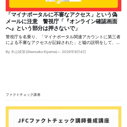
語力が衰えていたら申し訳ないですが、動画に『韓国』と書
いてあるように見えます」などの英語の指摘もあるが、「日
本が犯した残虐行為を謝罪するのは悪いことだと思わない」
「マイナポータルに不審なアクセス」という偽
「共産主義者に恥じて頭を下げるべき人はいない」など、拡
メールに注意 警視庁「『オンライン確認画面
散した投稿を真に受けた反応も多いため検証する。 検証過
へ』という部分は押さないで」
程 動
警視庁を名乗り、「マイナポータル関連アカウントに第三者
による不審なアクセスが記録された」と嘘の説明をして、リ
ンクへ誘導する偽メールが出回っています。警視庁は公式X
By 木山竣策(Shunsaku Kiyama)
2026年8月4日
で、メール内のリンクを押さないようにと注意を呼びかけて
います。 SNSで「不審なメールが届いた」との報告が相次ぐ
2026年7月ごろから「警視庁サイバーセキュリティ対策本
部」を名乗るメールが届いたという投稿がX（旧Twitter）上
で複数確認できる(例1、例2、例3)。 偽メールの件名は
「【警視庁】マイナポータル：不審なアクセスの確認」。本
文には「警視庁サイバーセキュリティ対策本部」「通知番
号：MN-2026-●●●」「マイナポータル関連アカウント
ファクトチェック講座
に、第三者による不審なアクセスが記録されました」「お客
様のメールアドレスと一致しています」と記している。 そ
のうえで「2026年8月2日（日）23:59までに、ご本人操作か
どうかご確認ください」などと「オンライン確認画面へ」と
いうリンクをクリックするよう誘導している。 本文には、