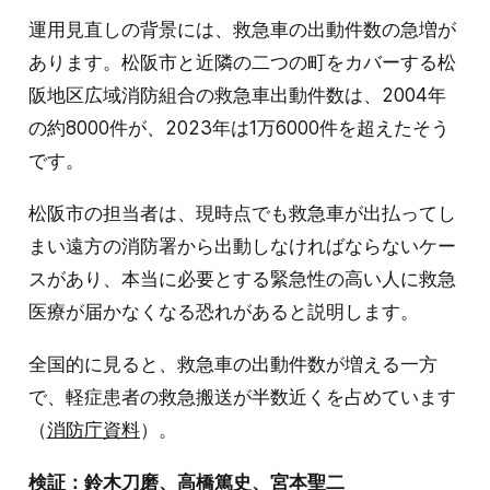
運用見直しの背景には、救急車の出動件数の急増が
あります。松阪市と近隣の二つの町をカバーする松
阪地区広域消防組合の救急車出動件数は、2004年
の約8000件が、2023年は1万6000件を超えたそう
です。
松阪市の担当者は、現時点でも救急車が出払ってし
まい遠方の消防署から出動しなければならないケー
スがあり、本当に必要とする緊急性の高い人に救急
医療が届かなくなる恐れがあると説明します。
全国的に見ると、救急車の出動件数が増える一方
で、軽症患者の救急搬送が半数近くを占めています
（
消防庁資料
）。
検証：鈴木刀磨、高橋篤史、宮本聖二