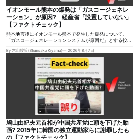
れらの投稿は根拠を示していないが、「ガス爆発には見えな
いね」「これは 熊本を略奪する為のテロですよ」など、投
イオンモール熊本の爆発は「ガスコージェネレ
稿を真に受けたり、同調する反応が多い。「デマまたは不確
ーション」が原因? 経産省「設置していない」
定な情報を流すな」や「陰謀論だよ」などの指摘
【ファクトチェック】
熊本地震後にイオンモール熊本で発生した爆発について、
「ガスコージェネレーションシステムが原因だ」とする投稿
がXで拡散しましたが、誤りです。経済産業省は「ガスコー
By 木山竣策(Shunsaku Kiyama)
2026年8月7日
ジェネレーションやガス発電機は設置していないことを確認
している」と発表し、LPガスが原因だった可能性が高いと説
明しています。またイオンは5日、事故原因を調べる事故調
査委員会を設置すると発表しました。 検証対象 拡散した投
稿 イオンモール熊本で発生した爆発を受けて、Xでは、都市
ガスを燃料としてガスエンジンやガスタービンで発電し、排
熱を冷暖房などに利用する「ガスコージェネレーション」が
原因だとする投稿が拡散した（例1、例2）。 検証する理由
ソーシャルリスニングツールMeltwaterで調べると、これら
の投稿の表示回数は少なくとも合計194万回を超えている。
爆発の原因をめぐって、さまざまな根拠不明の情報が飛び交
っているため検証する。 検証過程 イオンモール熊本の爆発
鳩山由紀夫元首相が中国共産党に頭を下げた動
2026年7月28日午後16時27分ごろ、熊本県で震度7の地震が
画? 2015年に韓国の独立運動家らに謝罪したも
発生した。午後6時ごろ、嘉島町のショッピングセンター
の【ファクトチェック】