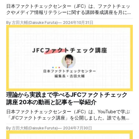
日本ファクトチェックセンター（JFC）は、ファクトチェッ
クやメディア情報リテラシーに関する講師養成講座を月に1
度開催しています。講座はオンラインで90分間。修了者には
By 古田大輔(Daisuke Furuta)
2024年10月31日
認定バッジと教室や職場などで利用可能な教材を提供しま
す。 次回の開講は8月23日（日）午後4時~5時30分で、お申
し込みはこちら。 日本ファクトチェックセンター（JFC）
ファクトチェック講師養成講座 8月23日（日）開催分日本
ファクトチェックセンター（JFC）による講師養成講座で
す。 講師養成講座（オンラインで90分）を受講いただいた
後、修了課題を提出された方には、教室や職場などで利用可
能な教材の提... powered by Peatix : More than a
ticket.Peatix 受講条件はファクトチェッカー認定試験に合格
していること。講師養成講座は1回の受講で修了となりま
す。 受講生には教材を提供 デマや不確かな情報が蔓延する
中で、自衛策が求められています。「気をつけて」というだ
理論から実践まで学べるJFCファクトチェック
けでは、対策になりません。最初から騙されたい人はいませ
講座 20本の動画と記事を一挙紹介
ん。誰だって気をつけているのに、誤った情
日本ファクトチェックセンター（JFC）は、YouTubeで学ぶ
「JFCファクトチェック講座」を公開しました。誰でも無料
で視聴可能で、広がる偽・誤情報に対して自分で実践できる
By 古田大輔(Daisuke Furuta)
2024年7月30日
ファクトチェックやメディアリテラシーの知識を学ぶことが
できます。 理論編と実践編の中身 理論編では、偽・誤情報