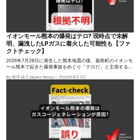
イオンモール熊本の爆発はテロ? 現時点で未解
明、漏洩したLPガスに着火した可能性も【ファ
クトチェック】
2026年7月28日に発生した熊本地震の後、嘉島町のイオンモ
ール熊本で起きた爆発事故をめぐり「テロだ」と主張する投
稿が拡散しましたが、根拠不明です。経済産業省は漏洩した
By 根津 綾子(Ayako Nezu)
2026年8月7日
LPガスに着火した可能性に言及していますが、現時点で未解
明です。イオンは8月5日、外部専門家らによる事故調査委員
会を設置すると発表しました。 検証対象 拡散した言説 2026
年8月2日、イオンモール熊本の爆発がテロによるものだと主
張する投稿がＸで拡散した。 検証する理由 8月5日現在、投
稿は600回以上リポストされ、表示は19万件を超える。 同様
の情報の拡散量を調べるため、「熊本」「イオンモール」
「爆発」「テロ」など複数のキーワードを組み合わせてソー
シャル分析ツールMeltwaterで調べると、総投稿数は8月5日
までに約9900件あった(例1,2,3)。拡散のほとんどはXだ。 こ