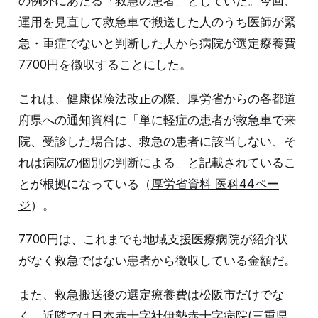
の例外にあたる「救急の患者」としていた。今回、
運用を見直して救急車で搬送した人のうち医師が緊
急・重症でないと判断した人から病院が選定療養費
7700円を徴収することにした。
これは、健康保険法改正の際、厚労省からの各都道
府県への通知資料に「単に軽症の患者が救急車で来
院、受診した場合は、救急の患者に該当しない、そ
れは病院の個別の判断による」と記載されているこ
とが根拠になっている（
厚労省資料 医科44ペー
ジ
）。
7700円は、これまでも地域支援医療病院が紹介状
がなく救急ではない患者から徴収している金額だ。
また、救急搬送後の選定療養費は松阪市だけでな
く、近隣では
日本赤十字社伊勢赤十字病院
(三重県