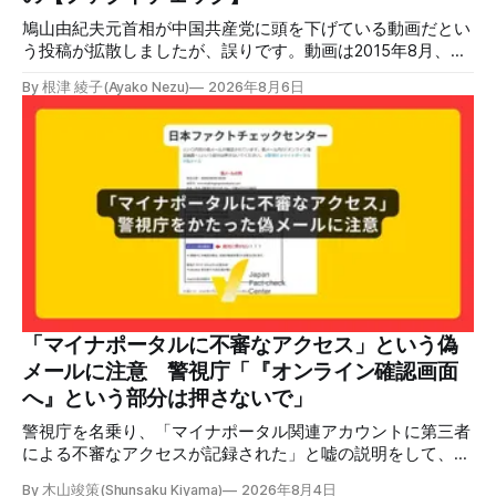
「イ
鳩山由紀夫元首相が中国共産党に頭を下げている動画だとい
う投稿が拡散しましたが、誤りです。動画は2015年8月、鳩
山氏が韓国・ソウル市の西大門刑務所跡を訪問し、韓国の独
By 根津 綾子(Ayako Nezu)
2026年8月6日
立運動家らに謝罪した映像です。中国共産党に対して頭を下
げている動画ではありません。 検証対象 拡散した言説 2026
年7月30日、「日本人がなぜ左翼を嫌うのか、考えたことは
ありますか？/ここに日本の左寄り首相だった鳩山由紀夫が
います。彼は2009年から2010年まで1年間務めました。/こ
のビデオでは、彼が中国を訪問中に中国共産党に対して恥じ
らいながら頭を下げています」という英文付きの動画がXで
拡散した。 検証する理由 8月6日現在、投稿は200回以上リ
ポストされ、表示は20万件を超える。 投稿には「私の日本
語力が衰えていたら申し訳ないですが、動画に『韓国』と書
いてあるように見えます」などの英語の指摘もあるが、「日
本が犯した残虐行為を謝罪するのは悪いことだと思わない」
「マイナポータルに不審なアクセス」という偽
「共産主義者に恥じて頭を下げるべき人はいない」など、拡
メールに注意 警視庁「『オンライン確認画面
散した投稿を真に受けた反応も多いため検証する。 検証過
へ』という部分は押さないで」
程 動
警視庁を名乗り、「マイナポータル関連アカウントに第三者
による不審なアクセスが記録された」と嘘の説明をして、リ
ンクへ誘導する偽メールが出回っています。警視庁は公式X
By 木山竣策(Shunsaku Kiyama)
2026年8月4日