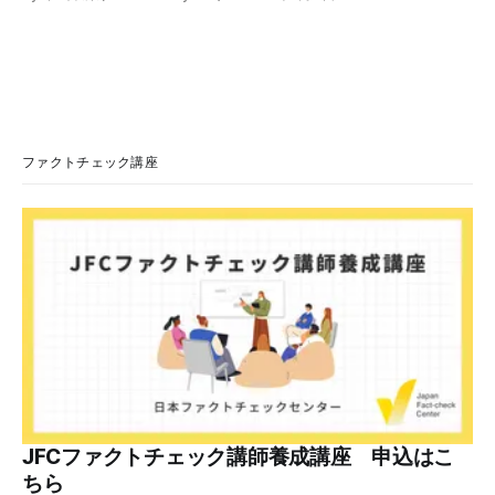
で、メール内のリンクを押さないようにと注意を呼びかけて
います。 SNSで「不審なメールが届いた」との報告が相次ぐ
2026年7月ごろから「警視庁サイバーセキュリティ対策本
部」を名乗るメールが届いたという投稿がX（旧Twitter）上
で複数確認できる(例1、例2、例3)。 偽メールの件名は
「【警視庁】マイナポータル：不審なアクセスの確認」。本
文には「警視庁サイバーセキュリティ対策本部」「通知番
号：MN-2026-●●●」「マイナポータル関連アカウント
ファクトチェック講座
に、第三者による不審なアクセスが記録されました」「お客
様のメールアドレスと一致しています」と記している。 そ
のうえで「2026年8月2日（日）23:59までに、ご本人操作か
どうかご確認ください」などと「オンライン確認画面へ」と
いうリンクをクリックするよう誘導している。 本文には、
警視庁の住所（東京都千代田区霞が関2-1-1）も書かれてい
る。 しかし、
JFCファクトチェック講師養成講座 申込はこ
ちら