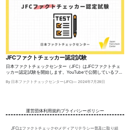
の日本での影響を調べた2万人調査の紹介や、間違った情報
を信じてしまう背景にある人間のバイアス、大規模に拡散す
るSNSアルゴリズムなどを解説しています。 実践編では、画
像や動画や生成AIなど、偽・誤情報をどのように検証したら
良いかをJFCが検証してきた事例から具体的に学びます。
JFCファクトチェッカー認定試験を開始 2024年7月29日か
ら、これらの内容について習熟度を確認するJFCファクトチ
ェッカー認定試験を開始します。誰でもいつでも受験可能で
す（2024年度中は受験料1000円、2025年度から2000円）。
合格者には様々な技能をデジタル証明するオープンバッジ・
JFCファクトチェッカー認定試験
ネットワークを活用して、JFCファクトチェッカーの認定証
日本ファクトチェックセンター（JFC）はJFCファクトチェ
を発行します。 JFCファクトチェッカー認定試験
ッカー認定試験を開始します。YouTubeで公開しているファ
クトチェック講座から出題し、合格者に認定証を授与しま
By 日本ファクトチェックセンター(JFC)
2024年7月29日
す。 拡散する偽・誤情報から身を守るために 偽・誤情報の
拡散は増える一方で、皆さんが日常的に使用しているSNSや
動画プラットフォームに蔓延しています。偽広告や偽サイト
へのリンクなどによる詐欺被害も広がっています。 JFCが国
際大学グロコムと実施した調査では、実際に拡散した偽・誤
運営団体
利用規約
プライバシーポリシー
情報を51.5%の割合で「正しいと思う」と答え、「誤ってい
る」と気づけたのは14.5%でした。 自分が目にする情報に大
量に間違っているものがある。そして、誰もが持つバイアス
JFCはファクトチェックやメディアリテラシー普及に取り組