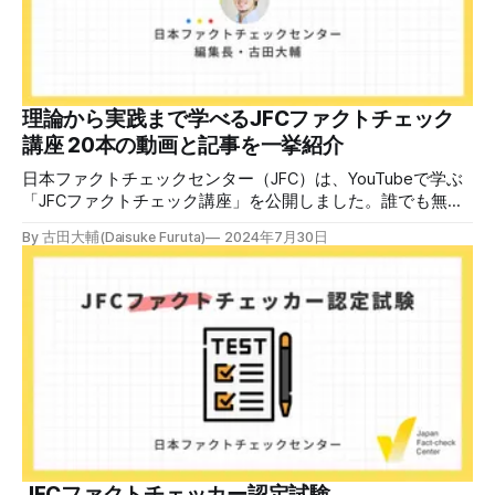
後、修了課題を提出された方には、教室や職場などで利用可
能な教材の提... powered by Peatix : More than a
ticket.Peatix 受講条件はファクトチェッカー認定試験に合格
していること。講師養成講座は1回の受講で修了となりま
す。 受講生には教材を提供 デマや不確かな情報が蔓延する
中で、自衛策が求められています。「気をつけて」というだ
理論から実践まで学べるJFCファクトチェック
けでは、対策になりません。最初から騙されたい人はいませ
講座 20本の動画と記事を一挙紹介
ん。誰だって気をつけているのに、誤った情
日本ファクトチェックセンター（JFC）は、YouTubeで学ぶ
「JFCファクトチェック講座」を公開しました。誰でも無料
で視聴可能で、広がる偽・誤情報に対して自分で実践できる
By 古田大輔(Daisuke Furuta)
2024年7月30日
ファクトチェックやメディアリテラシーの知識を学ぶことが
できます。 理論編と実践編の中身 理論編では、偽・誤情報
の日本での影響を調べた2万人調査の紹介や、間違った情報
を信じてしまう背景にある人間のバイアス、大規模に拡散す
るSNSアルゴリズムなどを解説しています。 実践編では、画
像や動画や生成AIなど、偽・誤情報をどのように検証したら
良いかをJFCが検証してきた事例から具体的に学びます。
JFCファクトチェッカー認定試験を開始 2024年7月29日か
ら、これらの内容について習熟度を確認するJFCファクトチ
ェッカー認定試験を開始します。誰でもいつでも受験可能で
す（2024年度中は受験料1000円、2025年度から2000円）。
合格者には様々な技能をデジタル証明するオープンバッジ・
JFCファクトチェッカー認定試験