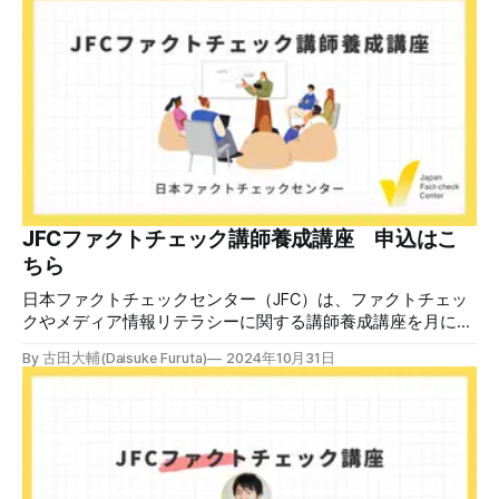
様のメールアドレスと一致しています」と記している。 そ
のうえで「2026年8月2日（日）23:59までに、ご本人操作か
どうかご確認ください」などと「オンライン確認画面へ」と
いうリンクをクリックするよう誘導している。 本文には、
警視庁の住所（東京都千代田区霞が関2-1-1）も書かれてい
る。 しかし、
JFCファクトチェック講師養成講座 申込はこ
ちら
日本ファクトチェックセンター（JFC）は、ファクトチェッ
クやメディア情報リテラシーに関する講師養成講座を月に1
度開催しています。講座はオンラインで90分間。修了者には
By 古田大輔(Daisuke Furuta)
2024年10月31日
認定バッジと教室や職場などで利用可能な教材を提供しま
す。 次回の開講は8月23日（日）午後4時~5時30分で、お申
し込みはこちら。 日本ファクトチェックセンター（JFC）
ファクトチェック講師養成講座 8月23日（日）開催分日本
ファクトチェックセンター（JFC）による講師養成講座で
す。 講師養成講座（オンラインで90分）を受講いただいた