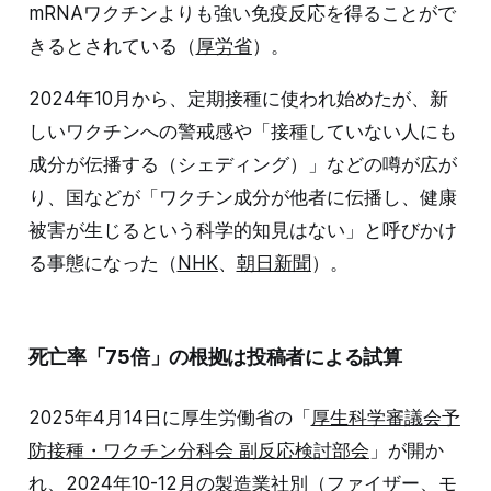
mRNAワクチンよりも強い免疫反応を得ることがで
きるとされている（
厚労省
）。
2024年10月から、定期接種に使われ始めたが、新
しいワクチンへの警戒感や「接種していない人にも
成分が伝播する（シェディング）」などの噂が広が
り、国などが「ワクチン成分が他者に伝播し、健康
被害が生じるという科学的知見はない」と呼びかけ
る事態になった（
NHK
、
朝日新聞
）。
死亡率「75倍」の根拠は投稿者による試算
2025年4月14日に厚生労働省の「
厚生科学審議会予
防接種・ワクチン分科会 副反応検討部会
」が開か
れ、2024年10-12月の製造業社別（ファイザー、モ