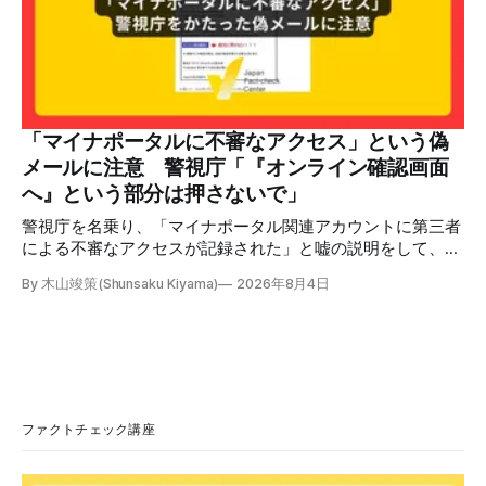
のビデオでは、彼が中国を訪問中に中国共産党に対して恥じ
らいながら頭を下げています」という英文付きの動画がXで
拡散した。 検証する理由 8月6日現在、投稿は200回以上リ
ポストされ、表示は20万件を超える。 投稿には「私の日本
語力が衰えていたら申し訳ないですが、動画に『韓国』と書
いてあるように見えます」などの英語の指摘もあるが、「日
本が犯した残虐行為を謝罪するのは悪いことだと思わない」
「マイナポータルに不審なアクセス」という偽
「共産主義者に恥じて頭を下げるべき人はいない」など、拡
メールに注意 警視庁「『オンライン確認画面
散した投稿を真に受けた反応も多いため検証する。 検証過
へ』という部分は押さないで」
程 動
警視庁を名乗り、「マイナポータル関連アカウントに第三者
による不審なアクセスが記録された」と嘘の説明をして、リ
ンクへ誘導する偽メールが出回っています。警視庁は公式X
By 木山竣策(Shunsaku Kiyama)
2026年8月4日
で、メール内のリンクを押さないようにと注意を呼びかけて
います。 SNSで「不審なメールが届いた」との報告が相次ぐ
2026年7月ごろから「警視庁サイバーセキュリティ対策本
部」を名乗るメールが届いたという投稿がX（旧Twitter）上
で複数確認できる(例1、例2、例3)。 偽メールの件名は
「【警視庁】マイナポータル：不審なアクセスの確認」。本
文には「警視庁サイバーセキュリティ対策本部」「通知番
ファクトチェック講座
号：MN-2026-●●●」「マイナポータル関連アカウント
に、第三者による不審なアクセスが記録されました」「お客