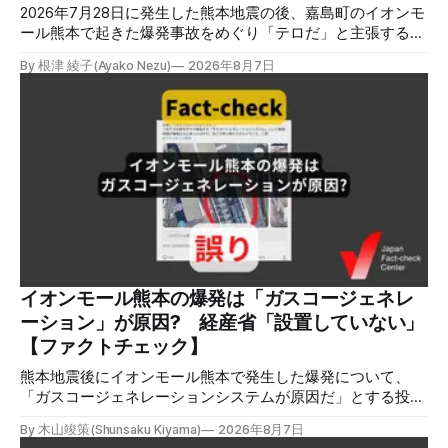
2026年7月28日に発生した熊本地震の後、嘉島町のイオンモ
ール熊本で起きた爆発事故をめぐり「テロだ」と主張する投
稿が拡散しましたが、根拠不明です。経済産業省は漏洩した
By 根津 綾子(Ayako Nezu)
2026年8月7日
LPガスに着火した可能性に言及していますが、現時点で未解
明です。イオンは8月5日、外部専門家らによる事故調査委員
会を設置すると発表しました。 検証対象 拡散した言説 2026
年8月2日、イオンモール熊本の爆発がテロによるものだと主
張する投稿がＸで拡散した。 検証する理由 8月5日現在、投
稿は600回以上リポストされ、表示は19万件を超える。 同様
の情報の拡散量を調べるため、「熊本」「イオンモール」
「爆発」「テロ」など複数のキーワードを組み合わせてソー
シャル分析ツールMeltwaterで調べると、総投稿数は8月5日
までに約9900件あった(例1,2,3)。拡散のほとんどはXだ。 こ
れらの投稿は根拠を示していないが、「ガス爆発には見えな
いね」「これは 熊本を略奪する為のテロですよ」など、投
イオンモール熊本の爆発は「ガスコージェネレ
稿を真に受けたり、同調する反応が多い。「デマまたは不確
ーション」が原因? 経産省「設置していない」
定な情報を流すな」や「陰謀論だよ」などの指摘
【ファクトチェック】
熊本地震後にイオンモール熊本で発生した爆発について、
「ガスコージェネレーションシステムが原因だ」とする投稿
がXで拡散しましたが、誤りです。経済産業省は「ガスコー
By 木山竣策(Shunsaku Kiyama)
2026年8月7日
ジェネレーションやガス発電機は設置していないことを確認