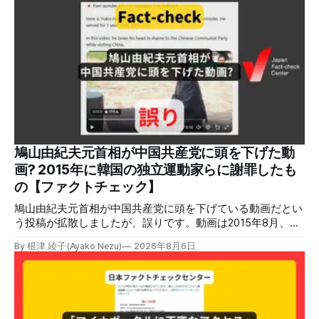
している」と発表し、LPガスが原因だった可能性が高いと説
明しています。またイオンは5日、事故原因を調べる事故調
査委員会を設置すると発表しました。 検証対象 拡散した投
稿 イオンモール熊本で発生した爆発を受けて、Xでは、都市
ガスを燃料としてガスエンジンやガスタービンで発電し、排
熱を冷暖房などに利用する「ガスコージェネレーション」が
原因だとする投稿が拡散した（例1、例2）。 検証する理由
ソーシャルリスニングツールMeltwaterで調べると、これら
の投稿の表示回数は少なくとも合計194万回を超えている。
爆発の原因をめぐって、さまざまな根拠不明の情報が飛び交
っているため検証する。 検証過程 イオンモール熊本の爆発
鳩山由紀夫元首相が中国共産党に頭を下げた動
2026年7月28日午後16時27分ごろ、熊本県で震度7の地震が
画? 2015年に韓国の独立運動家らに謝罪したも
発生した。午後6時ごろ、嘉島町のショッピングセンター
の【ファクトチェック】
「イ
鳩山由紀夫元首相が中国共産党に頭を下げている動画だとい
う投稿が拡散しましたが、誤りです。動画は2015年8月、鳩
山氏が韓国・ソウル市の西大門刑務所跡を訪問し、韓国の独
By 根津 綾子(Ayako Nezu)
2026年8月6日
立運動家らに謝罪した映像です。中国共産党に対して頭を下
げている動画ではありません。 検証対象 拡散した言説 2026
年7月30日、「日本人がなぜ左翼を嫌うのか、考えたことは
ありますか？/ここに日本の左寄り首相だった鳩山由紀夫が
います。彼は2009年から2010年まで1年間務めました。/こ