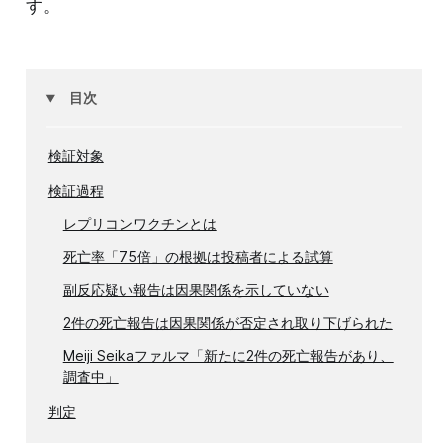
す。
目次
検証対象
検証過程
レプリコンワクチンとは
死亡率「75倍」の根拠は投稿者による試算
副反応疑い報告は因果関係を示していない
2件の死亡報告は因果関係が否定され取り下げられた
Meiji Seikaファルマ「新たに2件の死亡報告があり、
調査中」
判定