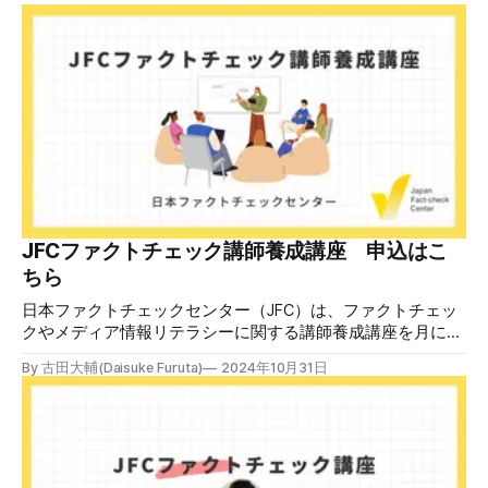
様のメールアドレスと一致しています」と記している。 そ
のうえで「2026年8月2日（日）23:59までに、ご本人操作か
どうかご確認ください」などと「オンライン確認画面へ」と
いうリンクをクリックするよう誘導している。 本文には、
警視庁の住所（東京都千代田区霞が関2-1-1）も書かれてい
る。 しかし、
JFCファクトチェック講師養成講座 申込はこ
ちら
日本ファクトチェックセンター（JFC）は、ファクトチェッ
クやメディア情報リテラシーに関する講師養成講座を月に1
度開催しています。講座はオンラインで90分間。修了者には
By 古田大輔(Daisuke Furuta)
2024年10月31日
認定バッジと教室や職場などで利用可能な教材を提供しま
す。 次回の開講は8月23日（日）午後4時~5時30分で、お申
し込みはこちら。 日本ファクトチェックセンター（JFC）
ファクトチェック講師養成講座 8月23日（日）開催分日本
ファクトチェックセンター（JFC）による講師養成講座で
す。 講師養成講座（オンラインで90分）を受講いただいた