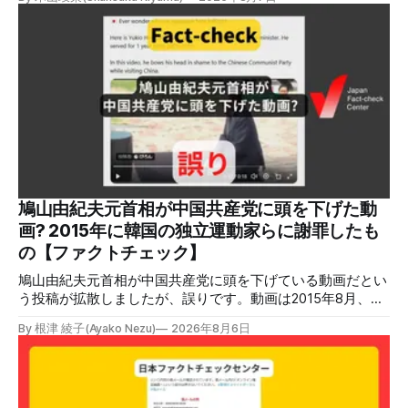
ジェネレーションやガス発電機は設置していないことを確認
している」と発表し、LPガスが原因だった可能性が高いと説
明しています。またイオンは5日、事故原因を調べる事故調
査委員会を設置すると発表しました。 検証対象 拡散した投
稿 イオンモール熊本で発生した爆発を受けて、Xでは、都市
ガスを燃料としてガスエンジンやガスタービンで発電し、排
熱を冷暖房などに利用する「ガスコージェネレーション」が
原因だとする投稿が拡散した（例1、例2）。 検証する理由
ソーシャルリスニングツールMeltwaterで調べると、これら
の投稿の表示回数は少なくとも合計194万回を超えている。
爆発の原因をめぐって、さまざまな根拠不明の情報が飛び交
っているため検証する。 検証過程 イオンモール熊本の爆発
鳩山由紀夫元首相が中国共産党に頭を下げた動
2026年7月28日午後16時27分ごろ、熊本県で震度7の地震が
画? 2015年に韓国の独立運動家らに謝罪したも
発生した。午後6時ごろ、嘉島町のショッピングセンター
の【ファクトチェック】
「イ
鳩山由紀夫元首相が中国共産党に頭を下げている動画だとい
う投稿が拡散しましたが、誤りです。動画は2015年8月、鳩
山氏が韓国・ソウル市の西大門刑務所跡を訪問し、韓国の独
By 根津 綾子(Ayako Nezu)
2026年8月6日
立運動家らに謝罪した映像です。中国共産党に対して頭を下
げている動画ではありません。 検証対象 拡散した言説 2026
年7月30日、「日本人がなぜ左翼を嫌うのか、考えたことは
ありますか？/ここに日本の左寄り首相だった鳩山由紀夫が