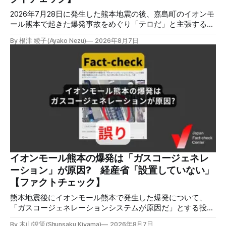
2026年7月28日に発生した熊本地震の後、嘉島町のイオンモ
ール熊本で起きた爆発事故をめぐり「テロだ」と主張する投
稿が拡散しましたが、根拠不明です。経済産業省は漏洩した
By 根津 綾子(Ayako Nezu)
2026年8月7日
LPガスに着火した可能性に言及していますが、現時点で未解
明です。イオンは8月5日、外部専門家らによる事故調査委員
会を設置すると発表しました。 検証対象 拡散した言説 2026
年8月2日、イオンモール熊本の爆発がテロによるものだと主
張する投稿がＸで拡散した。 検証する理由 8月5日現在、投
稿は600回以上リポストされ、表示は19万件を超える。 同様
の情報の拡散量を調べるため、「熊本」「イオンモール」
「爆発」「テロ」など複数のキーワードを組み合わせてソー
シャル分析ツールMeltwaterで調べると、総投稿数は8月5日
までに約9900件あった(例1,2,3)。拡散のほとんどはXだ。 こ
れらの投稿は根拠を示していないが、「ガス爆発には見えな
いね」「これは 熊本を略奪する為のテロですよ」など、投
イオンモール熊本の爆発は「ガスコージェネレ
稿を真に受けたり、同調する反応が多い。「デマまたは不確
ーション」が原因? 経産省「設置していない」
定な情報を流すな」や「陰謀論だよ」などの指摘
【ファクトチェック】
熊本地震後にイオンモール熊本で発生した爆発について、
「ガスコージェネレーションシステムが原因だ」とする投稿
がXで拡散しましたが、誤りです。経済産業省は「ガスコー
By 木山竣策(Shunsaku Kiyama)
2026年8月7日