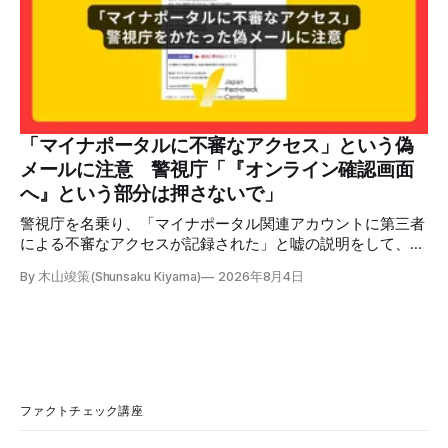
います。彼は2009年から2010年まで1年間務めました。/こ
のビデオでは、彼が中国を訪問中に中国共産党に対して恥じ
らいながら頭を下げています」という英文付きの動画がXで
拡散した。 検証する理由 8月6日現在、投稿は200回以上リ
ポストされ、表示は20万件を超える。 投稿には「私の日本
語力が衰えていたら申し訳ないですが、動画に『韓国』と書
いてあるように見えます」などの英語の指摘もあるが、「日
本が犯した残虐行為を謝罪するのは悪いことだと思わない」
「マイナポータルに不審なアクセス」という偽
「共産主義者に恥じて頭を下げるべき人はいない」など、拡
メールに注意 警視庁「『オンライン確認画面
散した投稿を真に受けた反応も多いため検証する。 検証過
へ』という部分は押さないで」
程 動
警視庁を名乗り、「マイナポータル関連アカウントに第三者
による不審なアクセスが記録された」と嘘の説明をして、リ
ンクへ誘導する偽メールが出回っています。警視庁は公式X
By 木山竣策(Shunsaku Kiyama)
2026年8月4日
で、メール内のリンクを押さないようにと注意を呼びかけて
います。 SNSで「不審なメールが届いた」との報告が相次ぐ
2026年7月ごろから「警視庁サイバーセキュリティ対策本
部」を名乗るメールが届いたという投稿がX（旧Twitter）上
で複数確認できる(例1、例2、例3)。 偽メールの件名は
「【警視庁】マイナポータル：不審なアクセスの確認」。本
文には「警視庁サイバーセキュリティ対策本部」「通知番
ファクトチェック講座
号：MN-2026-●●●」「マイナポータル関連アカウント
に、第三者による不審なアクセスが記録されました」「お客