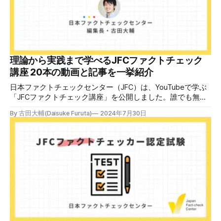
後、修了課題を提出された方には、教室や職場などで利用可
能な教材の提... powered by Peatix : More than a
ticket.Peatix 受講条件はファクトチェッカー認定試験に合格
していること。講師養成講座は1回の受講で修了となりま
す。 受講生には教材を提供 デマや不確かな情報が蔓延する
中で、自衛策が求められています。「気をつけて」というだ
理論から実践まで学べるJFCファクトチェック
けでは、対策になりません。最初から騙されたい人はいませ
講座 20本の動画と記事を一挙紹介
ん。誰だって気をつけているのに、誤った情
日本ファクトチェックセンター（JFC）は、YouTubeで学ぶ
「JFCファクトチェック講座」を公開しました。誰でも無料
で視聴可能で、広がる偽・誤情報に対して自分で実践できる
By 古田大輔(Daisuke Furuta)
2024年7月30日
ファクトチェックやメディアリテラシーの知識を学ぶことが
できます。 理論編と実践編の中身 理論編では、偽・誤情報
の日本での影響を調べた2万人調査の紹介や、間違った情報
を信じてしまう背景にある人間のバイアス、大規模に拡散す
るSNSアルゴリズムなどを解説しています。 実践編では、画
像や動画や生成AIなど、偽・誤情報をどのように検証したら
良いかをJFCが検証してきた事例から具体的に学びます。
JFCファクトチェッカー認定試験を開始 2024年7月29日か
ら、これらの内容について習熟度を確認するJFCファクトチ
ェッカー認定試験を開始します。誰でもいつでも受験可能で
す（2024年度中は受験料1000円、2025年度から2000円）。