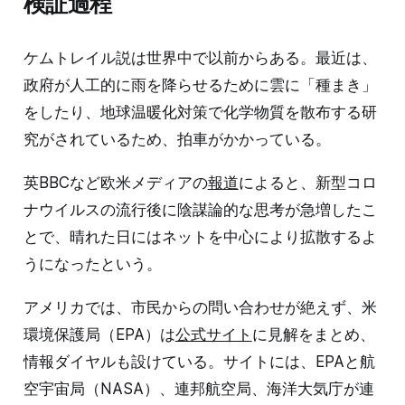
検証過程
ケムトレイル説は世界中で以前からある。最近は、
政府が人工的に雨を降らせるために雲に「種まき」
をしたり、地球温暖化対策で化学物質を散布する研
究がされているため、拍車がかかっている。
英BBCなど欧米メディアの
報道
によると、新型コロ
ナウイルスの流行後に陰謀論的な思考が急増したこ
とで、晴れた日にはネットを中心により拡散するよ
うになったという。
アメリカでは、市民からの問い合わせが絶えず、米
環境保護局（EPA）は
公式サイト
に見解をまとめ、
情報ダイヤルも設けている。サイトには、EPAと航
空宇宙局（NASA）、連邦航空局、海洋大気庁が連