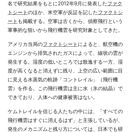
名で研究結果をもとに2012年9月に発表した
ファク
トシート
のほか、米空軍が反証を記した
ファクトシ
ート
も掲載する。空軍は古くから、偵察飛行という
軍事的な狙いから飛行機雲を研究対象としてきた。
アメリカ当局の
ファクトシート
によると、航空機の
エンジンから排気されたガスによって、線状の雲が
発生する。湿度の低いところでは散逸する一方、湿
度が高くなると消えずに残り、上空の広い範囲に目
に見える水蒸気の軌跡「コントレイル」（飛行機
雲）を作る。この飛行機雲は主に水（氷の結晶）で
できており、人体への健康被害はない。
ケムトレイルを信じる人たちの中には、「すべての
飛行機雲はすぐに消えるはず」と主張しているが、
発生のメカニズムと残り方については、日本でも研