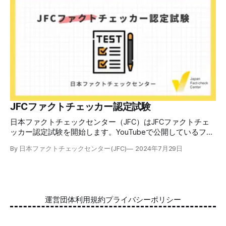
できます。 理論編と実践編の中身 理論編では、偽・誤情報
の日本での影響を調べた2万人調査の紹介や、間違った情報
を信じてしまう背景にある人間のバイアス、大規模に拡散す
るSNSアルゴリズムなどを解説しています。 実践編では、画
像や動画や生成AIなど、偽・誤情報をどのように検証したら
良いかをJFCが検証してきた事例から具体的に学びます。
JFCファクトチェッカー認定試験を開始 2024年7月29日か
ら、これらの内容について習熟度を確認するJFCファクトチ
ェッカー認定試験を開始します。誰でもいつでも受験可能で
す（2024年度中は受験料1000円、2025年度から2000円）。
合格者には様々な技能をデジタル証明するオープンバッジ・
JFCファクトチェッカー認定試験
ネットワークを活用して、JFCファクトチェッカーの認定証
日本ファクトチェックセンター（JFC）はJFCファクトチェ
を発行します。 JFCファクトチェッカー認定試験
ッカー認定試験を開始します。YouTubeで公開しているファ
クトチェック講座から出題し、合格者に認定証を授与しま
By 日本ファクトチェックセンター(JFC)
2024年7月29日
す。 拡散する偽・誤情報から身を守るために 偽・誤情報の
拡散は増える一方で、皆さんが日常的に使用しているSNSや
動画プラットフォームに蔓延しています。偽広告や偽サイト
へのリンクなどによる詐欺被害も広がっています。 JFCが国
際大学グロコムと実施した調査では、実際に拡散した偽・誤
運営団体
利用規約
プライバシーポリシー
情報を51.5%の割合で「正しいと思う」と答え、「誤ってい
る」と気づけたのは14.5%でした。 自分が目にする情報に大
量に間違っているものがある。そして、誰もが持つバイアス