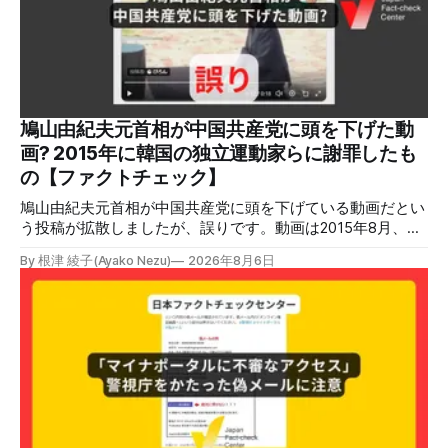
鳩山由紀夫元首相が中国共産党に頭を下げた動
画? 2015年に韓国の独立運動家らに謝罪したも
の【ファクトチェック】
鳩山由紀夫元首相が中国共産党に頭を下げている動画だとい
う投稿が拡散しましたが、誤りです。動画は2015年8月、鳩
山氏が韓国・ソウル市の西大門刑務所跡を訪問し、韓国の独
By 根津 綾子(Ayako Nezu)
2026年8月6日
立運動家らに謝罪した映像です。中国共産党に対して頭を下
げている動画ではありません。 検証対象 拡散した言説 2026
年7月30日、「日本人がなぜ左翼を嫌うのか、考えたことは
ありますか？/ここに日本の左寄り首相だった鳩山由紀夫が
います。彼は2009年から2010年まで1年間務めました。/こ
のビデオでは、彼が中国を訪問中に中国共産党に対して恥じ
らいながら頭を下げています」という英文付きの動画がXで
拡散した。 検証する理由 8月6日現在、投稿は200回以上リ
ポストされ、表示は20万件を超える。 投稿には「私の日本
語力が衰えていたら申し訳ないですが、動画に『韓国』と書