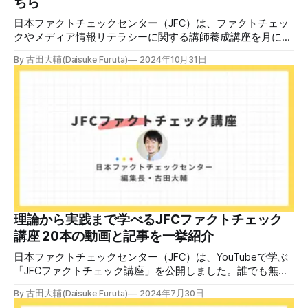
ちら
日本ファクトチェックセンター（JFC）は、ファクトチェッ
クやメディア情報リテラシーに関する講師養成講座を月に1
度開催しています。講座はオンラインで90分間。修了者には
By 古田大輔(Daisuke Furuta)
2024年10月31日
認定バッジと教室や職場などで利用可能な教材を提供しま
す。 次回の開講は8月23日（日）午後4時~5時30分で、お申
し込みはこちら。 日本ファクトチェックセンター（JFC）
ファクトチェック講師養成講座 8月23日（日）開催分日本
ファクトチェックセンター（JFC）による講師養成講座で
す。 講師養成講座（オンラインで90分）を受講いただいた
後、修了課題を提出された方には、教室や職場などで利用可
能な教材の提... powered by Peatix : More than a
ticket.Peatix 受講条件はファクトチェッカー認定試験に合格
していること。講師養成講座は1回の受講で修了となりま
す。 受講生には教材を提供 デマや不確かな情報が蔓延する
中で、自衛策が求められています。「気をつけて」というだ
理論から実践まで学べるJFCファクトチェック
けでは、対策になりません。最初から騙されたい人はいませ
講座 20本の動画と記事を一挙紹介
ん。誰だって気をつけているのに、誤った情
日本ファクトチェックセンター（JFC）は、YouTubeで学ぶ
「JFCファクトチェック講座」を公開しました。誰でも無料
で視聴可能で、広がる偽・誤情報に対して自分で実践できる
By 古田大輔(Daisuke Furuta)
2024年7月30日
ファクトチェックやメディアリテラシーの知識を学ぶことが