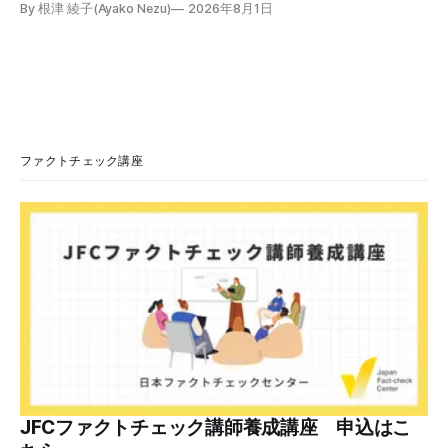
By 根津 綾子(Ayako Nezu)
2026年8月1日
学会の医師は「熱中症ではロキソニン、カロナールのいずれ
の解熱薬も治療として推奨されていません」「熱中症が疑わ
れる場合には、自己判断で解熱薬を服用するのではなく、ま
ず適切な応急処置を行うことが望まれます」と説明していま
す。 検証対象 拡散した言説 2026年7月、「熱中症疑いの頭
痛には、ロキソニンよりカロナールの方がマシ」という趣旨
の投稿がSNSで拡散した。 検証する理由 ほかにも、「軽い
熱中症っぽくてカロナール飲んどいた」「熱中症の時の頭痛
ファクトチェック講座
はロキソニン系じゃなくてカロナール系を飲んでね」などと
いう投稿が多数見つかる。健康に害を与える恐れがあるた
め、検証する。 検証過程 カロナールとロキソニン 医薬品の
承認や審査をする独立行政法人医薬品医療機器総合機構
（PMDA）の一般人向けくすり情報サイト「PMDAおくすり
サーチ」で検索すると、カロナールの効果は以下の通りだ。
・解熱鎮痛剤と呼ばれ
JFCファクトチェック講師養成講座 申込はこ