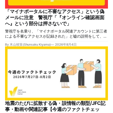
いてあるように見えます」などの英語の指摘もあるが、「日
本が犯した残虐行為を謝罪するのは悪いことだと思わない」
「マイナポータルに不審なアクセス」という偽
「共産主義者に恥じて頭を下げるべき人はいない」など、拡
メールに注意 警視庁「『オンライン確認画面
散した投稿を真に受けた反応も多いため検証する。 検証過
へ』という部分は押さないで」
程 動
警視庁を名乗り、「マイナポータル関連アカウントに第三者
による不審なアクセスが記録された」と嘘の説明をして、リ
ンクへ誘導する偽メールが出回っています。警視庁は公式X
By 木山竣策(Shunsaku Kiyama)
2026年8月4日
で、メール内のリンクを押さないようにと注意を呼びかけて
います。 SNSで「不審なメールが届いた」との報告が相次ぐ
2026年7月ごろから「警視庁サイバーセキュリティ対策本
部」を名乗るメールが届いたという投稿がX（旧Twitter）上
で複数確認できる(例1、例2、例3)。 偽メールの件名は
「【警視庁】マイナポータル：不審なアクセスの確認」。本
文には「警視庁サイバーセキュリティ対策本部」「通知番
号：MN-2026-●●●」「マイナポータル関連アカウント
に、第三者による不審なアクセスが記録されました」「お客
様のメールアドレスと一致しています」と記している。 そ
のうえで「2026年8月2日（日）23:59までに、ご本人操作か
どうかご確認ください」などと「オンライン確認画面へ」と
地震のたびに拡散する偽・誤情報の類型/JFC記
いうリンクをクリックするよう誘導している。 本文には、
事・動画や関連記事【今週のファクトチェッ
警視庁の住所（東京都千代田区霞が関2-1-1）も書かれてい