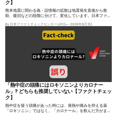
ク】
る。 しかし、
熊本地震に関わる偽・誤情報の拡散は地震発生直後から救
助、復旧などの段階に分けて、変化しています。日本ファク
トチェックセンターが能登半島地震の際に出した記事
By 日本ファクトチェックセンター(JFC)
2026年8月3日
（JFC「災害時に広がる偽情報5つの類型」）も参考にして
みてください。近年はこれらに加えてAI生成によるディープ
フェイクも目立ちます。 ✉️日本ファクトチェックセンター
（JFC）がこの1週間に出した記事を中心に、その他のメディ
アも含めて、ファクトチェックや偽情報関連の情報をまとめ
ました。同じ内容をニュースレターでも配信しています。登
録はこちら。 今週のお知らせ JFCファクトチェック講師養成
講座 申込はこちら 日本ファクトチェックセンター（JFC）
は、ファクトチェックやメディア情報リテラシーに関する講
師養成講座を月に1度開催しています。講座はオンラインで
90分間。修了者には認定バッジと教室や職場などで利用可能
な教材を提供します。 次回の開講は8月23日（日）午後4時
「熱中症の頭痛にはロキソニンよりカロナー
~5時30分で、お申し込みはこちら。 日本ファクトチェック
ル」? どちらも推奨していない【ファクトチェッ
センター（JFC） ファクトチェック講師養成講座 8月23
ク】
日（日）開催分日本フ
熱中症を疑う頭痛があった時には、発熱や痛みを抑える薬
「ロキソニン」ではなく、「カロナール」を飲んだ方がまし
だと主張する投稿が拡散しましたが、誤りです。日本救急医