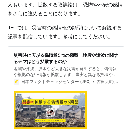
人もいます。拡散する陰謀論は、恐怖や不安の感情
をさらに強めることになります。
JFCでは、災害時の偽情報の類型について解説する
記事を配信しています。参考にしてください。
災害時に広がる偽情報5つの類型 地震や津波に関す
るデマはどう拡散するのか
地震や津波、洪水など大きな災害が発生すると、偽情報
や根拠のない情報が拡散します。事実と異なる投稿や不
確かな救助要請は、本当に助けを必要としている人たち
日本ファクトチェックセンター (JFC)
古田大輔(Daisuke Furuta)
への支援を遅らせたり、妨げたりする恐れがあります。
拡散しがちな偽情報・誤情報のパターンを知って、支援
を妨げないようにしましょう。 災害時の偽情報の5類型
実際と異なる被害投稿 災害時に最も多く見られるのが、
偽の被害報告だ。2024年1月1日の能登半島地震では、
2011年の東日本大震災の津波の映像を使って、まるで能
登半島地震の被害のように投稿する事例が相次いだ（例
1、例2、例3、例4、例5 、例6）。 例2と例3を投稿した