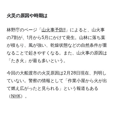
AFP（記事1、2）が「2018年のSpaceXのロケット打ち
上げ時の写真である」と伝えている。 検証過程 このツ
イートに添付されている写真は、2018年にSpaceXが投
火災の原因や時期は
稿したロケット発射時の写真（2枚目）と一致する。
PolitiFactは山火事の原因をレーザー光線とする別の画像
についても検証し、「誤り」と判定
林野庁のページ「
山火事予防!!
」によると、山火事
の7割が、1月から5月にかけて発生。山林に落ち葉
が積もり、風が強い、乾燥状態などの自然条件が重
なることで起きやすくなる。また、山火事の原因は
「たき火」が最も多いという。
今回の大船渡市の火災原因は2月28日現在、判明し
ていない。警察の情報として「作業小屋から火が出
て燃え広がったと見られる」という報道もある
（
NHK
）。