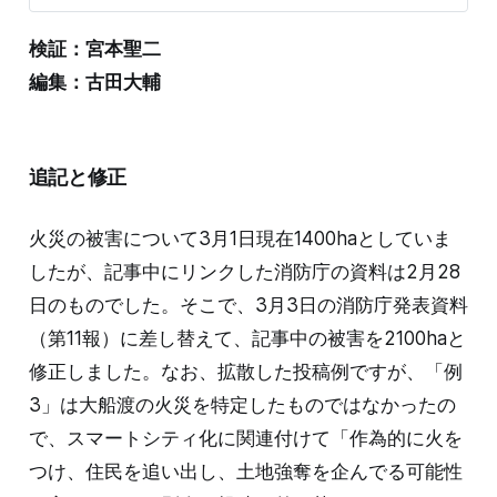
2つのアカウントは添付動画は異なるが、投稿文言は同
じで「津波到達になった瞬間NHKのアナウンサーがすご
検証：宮本聖二
い怒鳴ってる！危機感の伝わってくるアナウンスなので
北陸新潟能登半島の方逃げてください」と書かれてい
編集：古田大輔
る。投稿内容をコピーしたと見られる。 例5の投稿は
「石川県能登に大津波警報逃げろ」という文言に「#東
日本大震災」というハッシュタグもついている。映像は
東日本大震災のものだと示唆しているように読
追記と修正
火災の被害について3月1日現在1400haとしていま
したが、記事中にリンクした消防庁の資料は2月28
日のものでした。そこで、3月3日の消防庁発表資料
（第11報）に差し替えて、記事中の被害を2100haと
修正しました。なお、拡散した投稿例ですが、「例
3」は大船渡の火災を特定したものではなかったの
で、スマートシティ化に関連付けて「作為的に火を
つけ、住民を追い出し、土地強奪を企んでる可能性