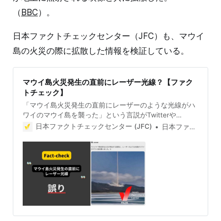
（
BBC
）。
日本ファクトチェックセンター（JFC）も、マウイ
島の火災の際に拡散した情報を検証している。
マウイ島火災発生の直前にレーザー光線？【ファク
トチェック】
「マウイ島火災発生の直前にレーザーのような光線がハ
ワイのマウイ島を襲った」という言説がTwitterや
Facebookなどで拡散しましたが、誤りです。添付され
日本ファクトチェックセンター (JFC)
日本ファクトチェックセンター(JFC)
た写真は2018年にSpaceXがロケットを発射した際の写
真です。 検証対象 「マウイ島火災発生の直前にレーザ
ーのような光線がハワイのマウイ島を襲った」という言
説が拡散した（例1、2）。このツイートは34万5600回
表示され、リツイート565件、いいね1570件を獲得して
いる。 リプライ欄には「遠隔操作無人機からの高出力レ
ーザービーム照射じゃなかったっけ？」などの声の一方
で、疑義を呈するツイートも多くある。 添付されている
写真について、米ファクトチェック団体「PolitiFact」や