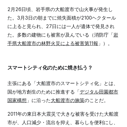
2月26日頃、岩手県の大船渡市で山火事が発生し
た。3月3日の朝までに焼失面積が2100ヘクタール
に上ると見られ、27日には一人が遺体で発見され
た。多数の建物にも被害が及んでいる（消防庁「
岩
手県大船渡市の林野火災による被害第11報
」）。
スマートシティ化のために焼き払う？
主張にある「大船渡市のスマートシティ化」とは、
国が地方創生のために推進する「
デジタル田園都市
国家構想
」に沿った
大船渡市の施策
のことだ。
2011年の東日本大震災で大きな被害を受けた大船渡
市が、人口減少・流出を抑え、暮らしを便利にし、