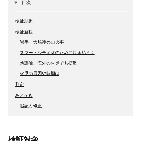
目次
検証対象
検証過程
岩手・大船渡の山火事
スマートシティ化のために焼き払う？
陰謀論、海外の火災でも拡散
火災の原因や時期は
判定
あとがき
追記と修正
検証対象