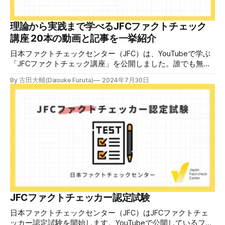
していること。講師養成講座は1回の受講で修了となりま
す。 受講生には教材を提供 デマや不確かな情報が蔓延する
中で、自衛策が求められています。「気をつけて」というだ
理論から実践まで学べるJFCファクトチェック
けでは、対策になりません。最初から騙されたい人はいませ
講座 20本の動画と記事を一挙紹介
ん。誰だって気をつけているのに、誤った情
日本ファクトチェックセンター（JFC）は、YouTubeで学ぶ
「JFCファクトチェック講座」を公開しました。誰でも無料
で視聴可能で、広がる偽・誤情報に対して自分で実践できる
By 古田大輔(Daisuke Furuta)
2024年7月30日
ファクトチェックやメディアリテラシーの知識を学ぶことが
できます。 理論編と実践編の中身 理論編では、偽・誤情報
の日本での影響を調べた2万人調査の紹介や、間違った情報
を信じてしまう背景にある人間のバイアス、大規模に拡散す
るSNSアルゴリズムなどを解説しています。 実践編では、画
像や動画や生成AIなど、偽・誤情報をどのように検証したら
良いかをJFCが検証してきた事例から具体的に学びます。
JFCファクトチェッカー認定試験を開始 2024年7月29日か
ら、これらの内容について習熟度を確認するJFCファクトチ
ェッカー認定試験を開始します。誰でもいつでも受験可能で
す（2024年度中は受験料1000円、2025年度から2000円）。
合格者には様々な技能をデジタル証明するオープンバッジ・
JFCファクトチェッカー認定試験
ネットワークを活用して、JFCファクトチェッカーの認定証
日本ファクトチェックセンター（JFC）はJFCファクトチェ
を発行します。 JFCファクトチェッカー認定試験
ッカー認定試験を開始します。YouTubeで公開しているファ