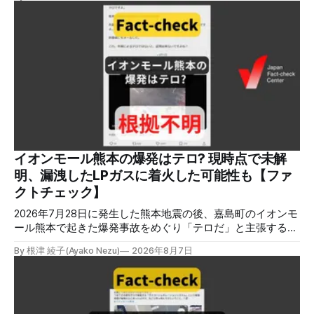
トへのリンクを貼るなどの手口が複数確認されています。
✉️日本ファクトチェックセンター（JFC）がこの1週間に出
した記事を中心に、その他のメディアも含めて、ファクトチ
ェックや偽情報関連の情報をまとめました。同じ内容をニュ
ースレターでも配信しています。登録はこちら。 今週のお
知らせ JFCファクトチェック講師養成講座 申込はこちら 日
本ファクトチェックセンター（JFC）は、ファクトチェック
やメディア情報リテラシーに関する講師養成講座を月に1度
開催しています。講座はオンラインで90分間。修了者には認
定バッジと教室や職場などで利用可能な教材を提供します。
次回の開講は8月23日（日）午後4時~5時30分で、お申し込
みはこちら。 日本ファクトチェックセンター（JFC） ファ
イオンモール熊本の爆発はテロ? 現時点で未解
クトチェック講師養成講座 8月23日（日）開催分日本ファ
明、漏洩したLPガスに着火した可能性も【ファ
クトチェックセンター（JFC）による講師養成講座です。 講
クトチェック】
師養成講座（オ
2026年7月28日に発生した熊本地震の後、嘉島町のイオンモ
ール熊本で起きた爆発事故をめぐり「テロだ」と主張する投
稿が拡散しましたが、根拠不明です。経済産業省は漏洩した
By 根津 綾子(Ayako Nezu)
2026年8月7日
LPガスに着火した可能性に言及していますが、現時点で未解
明です。イオンは8月5日、外部専門家らによる事故調査委員
会を設置すると発表しました。 検証対象 拡散した言説 2026
年8月2日、イオンモール熊本の爆発がテロによるものだと主
張する投稿がＸで拡散した。 検証する理由 8月5日現在、投