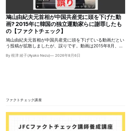
の投稿の表示回数は少なくとも合計194万回を超えている。
爆発の原因をめぐって、さまざまな根拠不明の情報が飛び交
っているため検証する。 検証過程 イオンモール熊本の爆発
鳩山由紀夫元首相が中国共産党に頭を下げた動
2026年7月28日午後16時27分ごろ、熊本県で震度7の地震が
画? 2015年に韓国の独立運動家らに謝罪したも
発生した。午後6時ごろ、嘉島町のショッピングセンター
の【ファクトチェック】
「イ
鳩山由紀夫元首相が中国共産党に頭を下げている動画だとい
う投稿が拡散しましたが、誤りです。動画は2015年8月、鳩
山氏が韓国・ソウル市の西大門刑務所跡を訪問し、韓国の独
By 根津 綾子(Ayako Nezu)
2026年8月6日
立運動家らに謝罪した映像です。中国共産党に対して頭を下
げている動画ではありません。 検証対象 拡散した言説 2026
年7月30日、「日本人がなぜ左翼を嫌うのか、考えたことは
ありますか？/ここに日本の左寄り首相だった鳩山由紀夫が
います。彼は2009年から2010年まで1年間務めました。/こ
のビデオでは、彼が中国を訪問中に中国共産党に対して恥じ
らいながら頭を下げています」という英文付きの動画がXで
拡散した。 検証する理由 8月6日現在、投稿は200回以上リ
ファクトチェック講座
ポストされ、表示は20万件を超える。 投稿には「私の日本
語力が衰えていたら申し訳ないですが、動画に『韓国』と書
いてあるように見えます」などの英語の指摘もあるが、「日
本が犯した残虐行為を謝罪するのは悪いことだと思わない」
「共産主義者に恥じて頭を下げるべき人はいない」など、拡