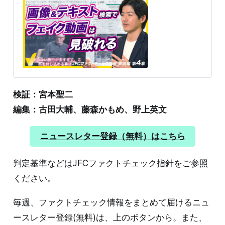
覧ください。この記事は概要をまとめています) 動画の
検証もオリジナル探しが鍵 動画は画像と並んで画像と並
んで偽・誤情報に用いられやすい形式です。過去の災害
動画を現在のものとして使ったり、オリジナルを改変し
たり、生成AIで捏造したりと、手法も偽画像と共通して
います。 検証の手法も動画と画像と同様にオリジナルを
探すことが鍵となりますが、Google画像検索のようなシ
ンプルな検索ツールが動画にはありません。 ここでのポ
イントは動画も、タイトルなどのテキストや、サムネイ
ルなどの画像で管理されているということです。これを
検証：宮本聖二
利用してオリジナルを探します。 動画の検証 Googleレ
編集：古田大輔、藤森かもめ、野上英文
ンズ 実際の事例を元に解説します。 (能登半島地震)過去
の津波映像や人工地震説など【ファクトチェック】
2024年1月1日午後4時10分ごろ、石川県能登地方を震源
ニュースレター登録（無料）はこちら
とする最大震度7の
判定基準などは
JFCファクトチェック指針
をご参照
ください。
毎週、ファクトチェック情報をまとめて届けるニュ
ースレター登録(無料)は、上のボタンから。また、