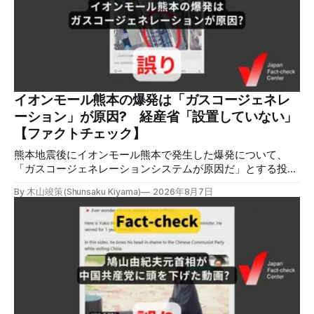
稿は600回以上リポストされ、表示は19万件を超える。 同様
の情報の拡散量を調べるため、「熊本」「イオンモール」
「爆発」「テロ」など複数のキーワードを組み合わせてソー
シャル分析ツールMeltwaterで調べると、総投稿数は8月5日
までに約9900件あった(例1,2,3)。拡散のほとんどはXだ。 こ
れらの投稿は根拠を示していないが、「ガス爆発には見えな
いね」「これは 熊本を略奪する為のテロですよ」など、投
イオンモール熊本の爆発は「ガスコージェネレ
稿を真に受けたり、同調する反応が多い。「デマまたは不確
ーション」が原因? 経産省「設置していない」
定な情報を流すな」や「陰謀論だよ」などの指摘
【ファクトチェック】
熊本地震後にイオンモール熊本で発生した爆発について、
「ガスコージェネレーションシステムが原因だ」とする投稿
がXで拡散しましたが、誤りです。経済産業省は「ガスコー
By 木山竣策(Shunsaku Kiyama)
2026年8月7日
ジェネレーションやガス発電機は設置していないことを確認
している」と発表し、LPガスが原因だった可能性が高いと説
明しています。またイオンは5日、事故原因を調べる事故調
査委員会を設置すると発表しました。 検証対象 拡散した投
稿 イオンモール熊本で発生した爆発を受けて、Xでは、都市
ガスを燃料としてガスエンジンやガスタービンで発電し、排
熱を冷暖房などに利用する「ガスコージェネレーション」が
原因だとする投稿が拡散した（例1、例2）。 検証する理由
ソーシャルリスニングツールMeltwaterで調べると、これら