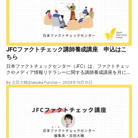
散した投稿を真に受けた反応も多いため検証する。 検証過
程 動
JFCファクトチェック講師養成講座 申込はこ
ちら
日本ファクトチェックセンター（JFC）は、ファクトチェッ
クやメディア情報リテラシーに関する講師養成講座を月に1
度開催しています。講座はオンラインで90分間。修了者には
By 古田大輔(Daisuke Furuta)
2024年10月31日
認定バッジと教室や職場などで利用可能な教材を提供しま
す。 次回の開講は8月23日（日）午後4時~5時30分で、お申
し込みはこちら。 日本ファクトチェックセンター（JFC）
ファクトチェック講師養成講座 8月23日（日）開催分日本
ファクトチェックセンター（JFC）による講師養成講座で
す。 講師養成講座（オンラインで90分）を受講いただいた
後、修了課題を提出された方には、教室や職場などで利用可
能な教材の提... powered by Peatix : More than a
ticket.Peatix 受講条件はファクトチェッカー認定試験に合格