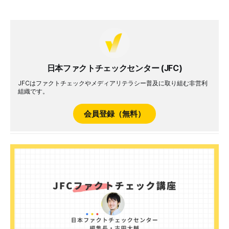
は、各省庁や東京電力から、また、2023年7月4日に公開さ
れた国際原子力機関（IAEA）の「福島第一原子力発電所
ALPS処理水の安全審査に関する包括的報告書（以下、IAEA
報告書）」などです。 処理水か汚染水か 2011年3月11日の東
日本大震災による津波で、福島第一原発ではウラン燃料を冷
やすことができなくなる事故が起きました。燃料は格納容器
日本ファクトチェックセンター (JFC)
内で溶け、今も温度を下げるための冷却水をかけ続けていま
す。使用された水は放射性物質で汚染され、雨水などと混ざ
JFCはファクトチェックやメディアリテラシー普及に取り組む非営利
って毎日約90トンずつ増えています。これを「汚染水」と呼
組織です。
びます。 汚染水は原発の施設内に並ぶ1000基を超える巨大
タンクに貯められますが、2024年の前半にはタンク容量に
会員登録（無料）
限界が来る見込みです。日本政府は、トリチウムを除く62種
類の放射性物