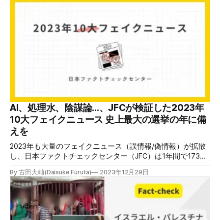
報・誤情報のパターンを知って、支援を妨げないようにしま
しょう。 災害時の偽情報の5類型 実際と異なる被害投稿 災
害時に最も多く見られるのが、偽の被害報告だ。2024年1月1
日の能登半島地震では、2011年の東日本大震災の津波の映像
を使って、まるで能登半島地震の被害のように投稿する事例
が相次いだ（例1、例2、例3、例4、例5 、例6）。 例2と例3
を投稿した2つのアカウントは添付動画は異なるが、投稿文
言は同じで「津波到達になった瞬間NHKのアナウンサーがす
ごい怒鳴ってる！危機感の伝わってくるアナウンスなので北
陸新潟能登半島の方逃げてください」と書かれている。投稿
内容をコピーしたと見られる。 例5の投稿は「石川県能登に
AI、処理水、陰謀論...、JFCが検証した2023年
大津波警報逃げろ」という文言に「#東日本大震災」という
10大フェイクニュース 史上最大の選挙の年に備
ハッシュタグもついている。映像は東日本大震災のものだと
えを
示唆しているように読
2023年も大量のフェイクニュース（誤情報/偽情報）が拡散
し、日本ファクトチェックセンター（JFC）は1年間で173件
の検証記事や動画を公開しました。中でも影響が大きく、注
By 古田大輔(Daisuke Furuta)
2023年12月29日
目を集めた「10大フェイクニュース」をまとめました。 選
考基準は読まれた回数だけでなく、SNSやnoteでの反応、社
会的な影響の大きさなども加味しました。誤った情報は繰り
返し拡散します。間違いだと知りつつ故意に発信する人もい
れば、正しいと信じて拡散する人もいます。まとめ記事で傾