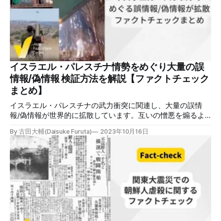
向を知ることは、2024年に同様のフェイクニュースが拡散
することを防ぐことにも役立ちます。良いお年を！ 2023年
の10大フェイクニュース 福島第一原発からの処理水の放出
世界で注目を集めたのが福島第一原発の処理水の海洋放出で
した。JFCは誤解を生みやすい「処理水」とは何かについ
て、国際原子力機関（IAEA）の報告書など国内外の資料に基
づいて解説し、「放射性物質の6割が除去されない」「魚が
イスラエル・パレスチナ情勢をめぐり大量の誤
大量死している」（いずれも誤りと判定）など個別に拡散し
情報/偽情報 検証方法を解説【ファクトチェック
た情報も検証しました。 福島第一原発の処理水と汚染水の
まとめ】
違いは何？海洋放
イスラエル・パレスチナの武力衝突に関連し、大量の誤情
報/偽情報が世界的に拡散しています。互いの憎悪を煽るよ
うな投稿もあり、混乱に拍車をかけています。日本ファクト
By 古田大輔(Daisuke Furuta)
2023年10月16日
チェックセンター（JFC）がこれまでに検証した事例ととも
に、対応策をまとめました。 ※新たな検証があれば記事を更
新します（最終更新2023年11月17日）。 対立煽る誤情報/偽
情報 間違った情報に関して、一般的には「フェイクニュー
ス」や「デマ」という言葉が使われることが多いですが、そ
の内実は複雑です。 真偽が不確かな情報で社会が混乱する
「情報汚染」を情報の意図と正誤で3つに分類すると、図の
ようになります。「誤情報：意図的ではないが誤っている」
「悪意ある情報：意図的だが誤っていない」「偽情報：意図