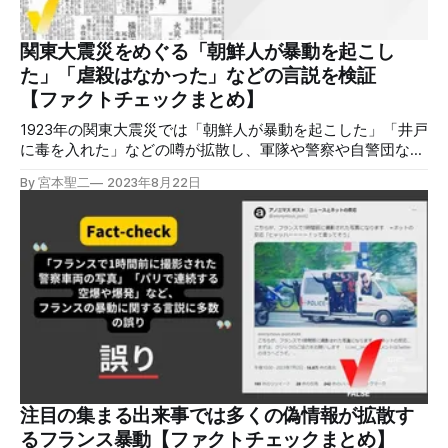
的に誤っている」の3つです。 ロシアとウクライナの戦争が
そうであるように、イスラエル・パレスチナをめぐっても、
大量の誤情報/偽情報/悪意ある情報が拡散しています。情報
関東大震災をめぐる「朝鮮人が暴動を起こし
汚染は対立を煽り、混乱を悪化させます。発信元の確認や他
た」「虐殺はなかった」などの言説を検証
の情報源との比較をするようにしましょう。 誤情報/偽情報
【ファクトチェックまとめ】
の検証方法 大量に流れる情
1923年の関東大震災では「朝鮮人が暴動を起こした」「井戸
に毒を入れた」などの噂が拡散し、軍隊や警察や自警団など
が多数の朝鮮人らを殺害しました。現在も「虐殺はなかっ
By 宮本聖二
2023年8月22日
た」などの言説が繰り返し拡散します。関東大震災をめぐる
主な誤情報を改めて検証しました。 ※過去資料に差別的な表
現が出てきますが、そのままにしています。 ※新たな誤情報
の検証を更新していきます（最終更新2023年9月11日）。 震
災をめぐり、繰り返し拡散する誤情報 現在も、地震が起き
るたびに誤情報 / 偽情報が拡散する。「#井戸に毒」など
は、関東大震災での朝鮮人殺傷を想起させる悪質なデマだ。
また、毎年9月1日に東京都墨田区の都立公園で開かれる朝鮮
人犠牲者追悼式典では「6000人虐殺はなかった」などのプ
ラカードを掲げる行為もある。 関東大震災をめぐっては、
内閣府が2009年3月に詳細な報告書を公表した。総理大臣を
会長に閣僚や学識経験者などで構成する中央防災会議による
注目の集まる出来事では多くの偽情報が拡散す
「災害教訓の継承に関する専門調査会 報告書」（以下、専
るフランス暴動【ファクトチェックまとめ】