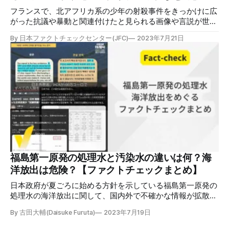
門調査会報告書）」だ。過去の大災害の経験を継承する目的
でまとめられた。 日本フ
フランスで、北アフリカ系の少年の射殺事件をきっかけに広
がった抗議や暴動と関連付けたと見られる画像や言説が世界
中で拡散し、その中には多くの誤情報/偽情報がありまし
By 日本ファクトチェックセンター(JFC)
2023年7月21日
た。検証結果をまとめました。 検証対象 フランスでは、
2023年6月27日、警察官が交通検問を拒否した北アフリカ系
の17歳の少年を射殺。この事件への抗議がフランス各地へ広
がり、暴動に発展。逮捕者は7月6日までに3000人を超え
た。今回は、フランスの暴動に関連した複数のツイートを検
証対象とした。 検証過程 ①「フランスで1時間前に撮影さ
れた警察車両の写真」 2023年7月2日、「こちらが、フラン
スで1時間前に撮影された写真になります」という文言とと
もに、複数の人物が警察車両から身をのりだしている画像が
Twitter上で拡散した（例1）。同一の画像を使った英文の別
のツイートでは、例1を超える拡散があった（例2、例3）。
Forbesの記事やBBCのファクトチェック記事は、この画像が
福島第一原発の処理水と汚染水の違いは何？海
フランス映画の一場面で、フランス警察による北アフリカ系
洋放出は危険？【ファクトチェックまとめ】
少年射殺事件をきっかけに起きた暴動との関連はないとし
て、「偽画像」
日本政府が夏ごろに始める方針を示している福島第一原発の
処理水の海洋放出に関して、国内外で不確かな情報が拡散し
ています。処理水とは何か。環境への影響は。ファクトチェ
By 古田大輔(Daisuke Furuta)
2023年7月19日
ックのポイントをまとめました。 ※新たな誤情報の検証を更
新していきます（最終更新2023年12月13日）。 参照資料