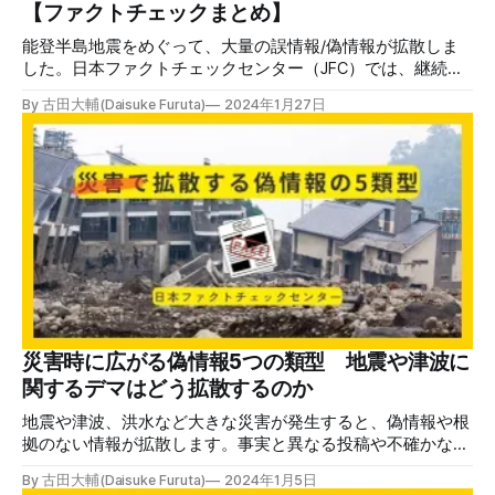
【ファクトチェックまとめ】
能登半島地震をめぐって、大量の誤情報/偽情報が拡散しま
した。日本ファクトチェックセンター（JFC）では、継続的
に情報を検証し、事実確認を続けています。災害発生時から
By 古田大輔(Daisuke Furuta)
2024年1月27日
復旧・復興など、それぞれの段階で何が話題になるかの傾向
があります。他メディアの記事も含めてまとめて解説しま
す。 JFCの能登半島地震関連記事 JFCが地震の発生時から継
続的に発信している検証記事です。今後も新しい記事を更新
していきます（最終更新2024年1月27日）。 災害時に広がる
偽情報5つの類型 2024年1月5日配信。災害時に広がりやすい
偽情報を5つの類型に分類しています。災害発生から4日と初
期の段階なので、発生時に多い「実際と異なる被害報告」
「不確かな救助要請」などの事例を多く取り上げています。
（能登半島地震）災害時に広がる偽情報5つの類型 地震や
津波に関するデマはどう拡散するのか地震や津波、洪水など
大きな災害が発生すると、偽情報や根拠のない情報が拡散し
災害時に広がる偽情報5つの類型 地震や津波に
ます。事実と異なる投稿や不確かな救助要請は、本当に助け
関するデマはどう拡散するのか
を必要としている人たちへの支援を遅らせたり、妨げたりす
る恐れがあります。拡散
地震や津波、洪水など大きな災害が発生すると、偽情報や根
拠のない情報が拡散します。事実と異なる投稿や不確かな救
助要請は、本当に助けを必要としている人たちへの支援を遅
By 古田大輔(Daisuke Furuta)
2024年1月5日
らせたり、妨げたりする恐れがあります。拡散しがちな偽情